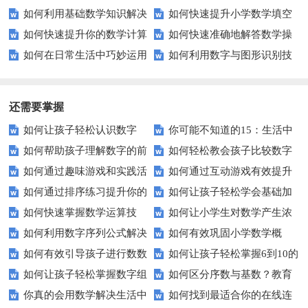
如何利用基础数学知识解决
如何快速提升小学数学填空
数学期末考试？
前必知的五大疑问解答
如何快速提升你的数学计算
如何快速准确地解答数学操
日常生活中的问题？
题解题能力？
如何在日常生活中巧妙运用
如何利用数字与图形识别技
能力？
作题？这里有你需要的所有技
数学解决实际问题？
术提升学生的数学理解力？
巧！
还需要掌握
如何让孩子轻松认识数字
你可能不知道的15：生活中
如何帮助孩子理解数字的前
如何轻松教会孩子比较数字
15？这些方法太实用了！
隐藏的数学秘密？
如何通过趣味游戏和实践活
如何通过互动游戏有效提升
后顺序？
大小？这些建议或许有帮助！
如何通过排序练习提升你的
如何让孩子轻松学会基础加
动让孩子轻松掌握数字顺序？
孩子的数字识别能力？
如何快速掌握数学运算技
如何让小学生对数学产生浓
逻辑思维能力？
减法？家长必看的实用技巧！
如何利用数字序列公式解决
如何有效巩固小学数学概
巧？四则运算实战指南
厚兴趣？趣味数学活动大揭秘！
如何有效引导孩子进行数数
如何让孩子轻松掌握6到10的
复杂数学问题？
念？
如何让孩子轻松掌握数字组
如何区分序数与基数？教育
练习？家长必看的五大技巧
数字读写？
你真的会用数学解决生活中
如何找到最适合你的在线连
成的奥秘？
中这些知识点要知道！