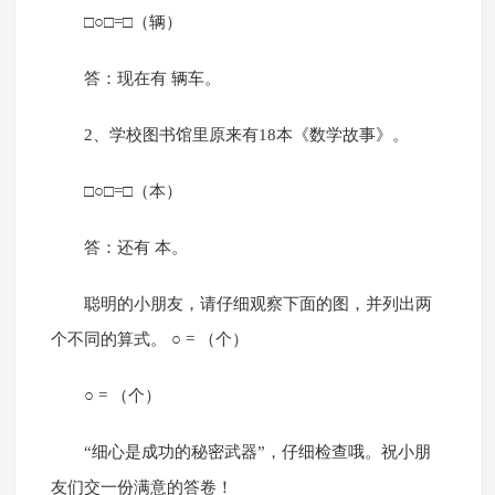
□○□=□（辆）
答：现在有 辆车。
2、学校图书馆里原来有18本《数学故事》。
□○□=□（本）
答：还有 本。
聪明的小朋友，请仔细观察下面的图，并列出两
个不同的算式。 ○ = （个）
○ = （个）
“细心是成功的秘密武器”，仔细检查哦。祝小朋
友们交一份满意的答卷！