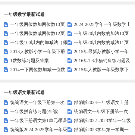
一年级数学最新试卷
一年级两位数加两位数13页
2024-2025学年一年级数学上
一年级两位数减两位数12页
一年级20以内数的加法10页
册期末素养测评卷（考试版A4
一年级100以内的加减法（师
一年级20以内数的减法11页
人教版）
2013人教版小学一年级下册
2015年最新苏教版小学一年
版）
1数数练习题及答案
2016年1.3小猫钓鱼练习题及
第三单元整理与复习（一）练习
级数学下册第一次月考试卷
2014一下两位数加减一位数
2015年人教版一年级数学下
答案
题
和整十数练习题四
册第六单元测试题
一年级语文最新试卷
统编语文一年级下册第一次
部编版2024一年级语文上册
一年级拼音练习题(全部)
统编语文一年级下册第一次
月考测试题7
第一单元检测卷
一年级下册语文第1单元课课
部编版2022-2023学年一年级
月考测试题6
统编版2024-2025学年一年级
部编版2023学年第一学期一
练
语文下册期中复习卷