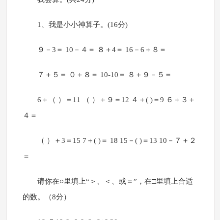
1、我是小小神算子。(16分)
９－3＝ 10－４＝ ８＋4＝ 16－6＋８＝
７＋５＝ ０＋８＝ 10-10＝ ８＋９－５＝
6＋（ ）＝11 （ ）＋９＝12 ４＋( )＝9 ６＋３＋
４＝
（ ）＋3＝15 7＋( )＝ 18 15－( )＝13 10－７＋２
＝
请你在○里填上“＞、＜、或＝”，在□里填上合适
的数。（8分）