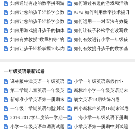
如何通过有趣的数字拼图游
如何通过有趣的游戏和活动
的难题吗？
线游戏？
如何让您的孩子轻松学会数
#### 如何利用数字技术提升
戏提升孩子的数学能力？
提升孩子的数字顺序技能？
如何让您的孩子轻松学会数
如何运用一一对应法有效提
字大小比较？
在线学习效果？
如何用游戏提升孩子的物体
如何让孩子轻松学会读写数
字大小比较？
升学习效率？
如何有效教授“数量相等”的
如何有效进行小学一年级孩
数量比较能力？
字？试试这些有趣的方法！
如何让孩子轻松掌握10以内
如何有效提升孩子的数学基
概念？——提升孩子的数学思维
子的数学练习？
的加减法？试试这些有趣的方
础计算能力？家长必看！
法！
一年级英语最新试卷
译林版牛津英语一年级英语
小学一年级英语寒假作业
第二学期儿童英语一年级英
新标准小学一年级英语期末
1AB测试卷
新标准小学英语第一册期末
朗文英语1B期终练习卷
语期末试卷
质量检测题
一年级上学期英语句型测试
四小新标准英语1B期末试卷
测试题
2016-2017学年度第一学期一
上海小学一年级英语下册期
题
小学一年级英语单词测试题
小学英语第一册期中测试题
起一年级英语期中试卷
中试卷