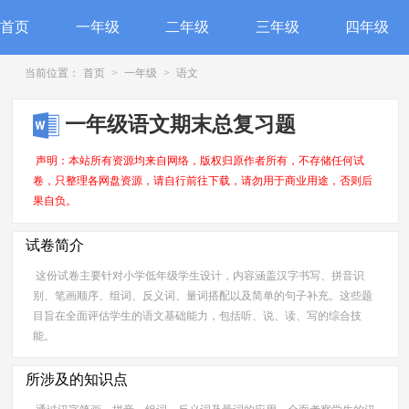
首页
一年级
二年级
三年级
四年级
当前位置：
首页
>
一年级
>
语文
一年级语文期末总复习题
声明：本站所有资源均来自网络，版权归原作者所有，不存储任何试
卷，只整理各网盘资源，请自行前往下载，请勿用于商业用途，否则后
果自负。
试卷简介
这份试卷主要针对小学低年级学生设计，内容涵盖汉字书写、拼音识
别、笔画顺序、组词、反义词、量词搭配以及简单的句子补充。这些题
目旨在全面评估学生的语文基础能力，包括听、说、读、写的综合技
能。
所涉及的知识点