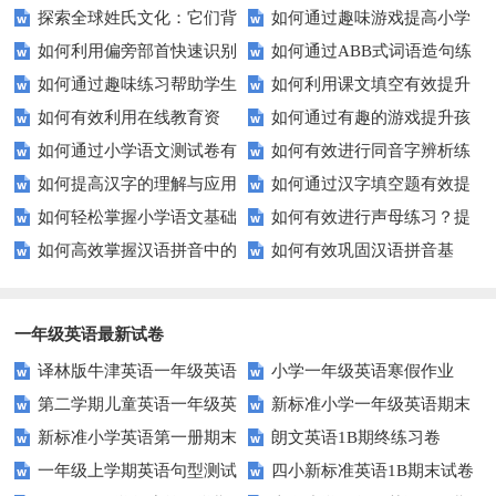
探索全球姓氏文化：它们背
如何通过趣味游戏提高小学
提升孩子的逻辑思维能力？
进个性化学习？
如何利用偏旁部首快速识别
如何通过ABB式词语造句练
后隐藏的故事？
生的拼音水平？
如何通过趣味练习帮助学生
如何利用课文填空有效提升
汉字？
习提高孩子的语言表达能力？
如何有效利用在线教育资
如何通过有趣的游戏提升孩
掌握反义词匹配？
语文成绩？
如何通过小学语文测试卷有
如何有效进行同音字辨析练
源？
子的句子补全技巧？
如何提高汉字的理解与应用
如何通过汉字填空题有效提
效提高孩子的阅读与写作技能？
习？这些方法让你事半功倍！
如何轻松掌握小学语文基础
如何有效进行声母练习？提
能力？这里有妙招！
升小学生的汉字书写能力？
如何高效掌握汉语拼音中的
如何有效巩固汉语拼音基
知识？
升发音技巧有妙招！
整体认读音节？
础？这里有你需要的所有技巧！
一年级英语最新试卷
译林版牛津英语一年级英语
小学一年级英语寒假作业
第二学期儿童英语一年级英
新标准小学一年级英语期末
1AB测试卷
新标准小学英语第一册期末
朗文英语1B期终练习卷
语期末试卷
质量检测题
一年级上学期英语句型测试
四小新标准英语1B期末试卷
测试题