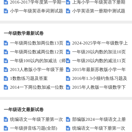
2016-2017学年度第一学期一
上海小学一年级英语下册期
题
小学一年级英语单词测试题
小学英语第一册期中测试题
起一年级英语期中试卷
中试卷
一年级数学最新试卷
一年级两位数加两位数13页
2024-2025学年一年级数学上
一年级两位数减两位数12页
一年级20以内数的加法10页
册期末素养测评卷（考试版A4
一年级100以内的加减法（师
一年级20以内数的减法11页
人教版）
2013人教版小学一年级下册
2015年最新苏教版小学一年
版）
1数数练习题及答案
2016年1.3小猫钓鱼练习题及
第三单元整理与复习（一）练习
级数学下册第一次月考试卷
2014一下两位数加减一位数
2015年人教版一年级数学下
答案
题
和整十数练习题四
册第六单元测试题
一年级语文最新试卷
统编语文一年级下册第一次
部编版2024一年级语文上册
一年级拼音练习题(全部)
统编语文一年级下册第一次
月考测试题7
第一单元检测卷