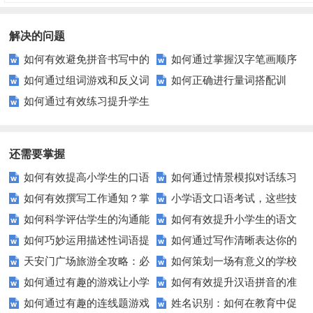
解决的问题
如何有效避免拼音书写中的
如何通过掌握汉字笔画顺序
如何通过组词游戏和反义词
如何正确进行量词搭配训
常见错误？
与数量提高书写规范性？
如何通过有效练习提升学生
记忆提升孩子的语言能力？
练？这些方法让你轻松掌握
的句子补全能力？
还需要掌握
如何有效提高小学生的口语
如何通过情景模拟对话练习
如何有效撰写工作通知？掌
小学语文口语考试，这些技
交际测试成绩？
提高你的沟通能力？
如何科学评估学生的沟通能
如何有效提升小学生的语文
握这些技巧让你的通知更专业！
巧让孩子自信应考？
如何巧妙运用描述性词语提
如何通过写作清晰表达你的
力？
拼写能力？
天安门广场旅游全攻略：必
如何策划一场有意义的学校
升教育效果？
愿望？
如何通过有趣的游戏让小学
如何有效提升汉语拼音的准
看的历史与文化景点
升旗仪式？
如何通过有趣的连线题游戏
姓名识别：如何在教育中促
生轻松掌握常见姓氏？
确性和流利度？这里有妙招！