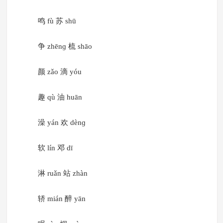
鸣 fù 苏 shū
争 zhēnɡ 梳 shāo
颜 zǎo 滴 yóu
趣 qù 油 huān
澡 yán 欢 dènɡ
软 lín 邓 dī
淋 ruǎn 站 zhàn
轿 mián 醉 yān