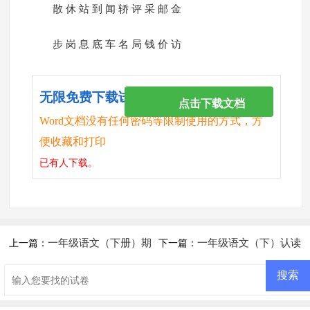
散 休 站 到 闻 轿 评 采 邮 金
步 岗 息 底 车 名 局 钱 价 访
无限免费下载试卷
点击下载文档
Word文档没有任何密码等限制使用的方式，方
便收藏和打印
已有
人下载。
一年级语文（下册）期
一年级语文（下）认读
上一篇：
下一篇：
末教学质量抽查获试题
字复习题（三）