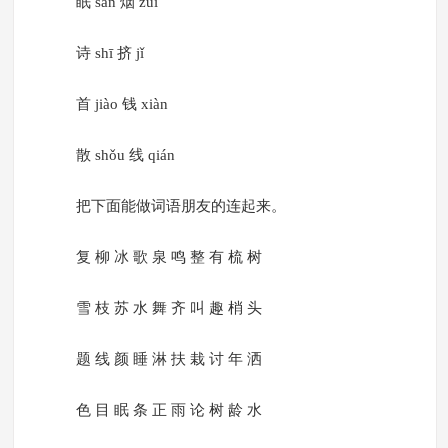
眠 sàn 烟 zuì
诗 shī 挤 jǐ
首 jiào 钱 xiàn
散 shǒu 线 qián
把下面能做词语朋友的连起来。
复 柳 冰 歌 泉 鸣 整 有 梳 树
雪 枝 苏 水 舞 齐 叫 趣 梢 头
题 线 颜 睡 淋 扶 栽 讨 年 洒
色 目 眠 条 正 雨 论 树 龄 水