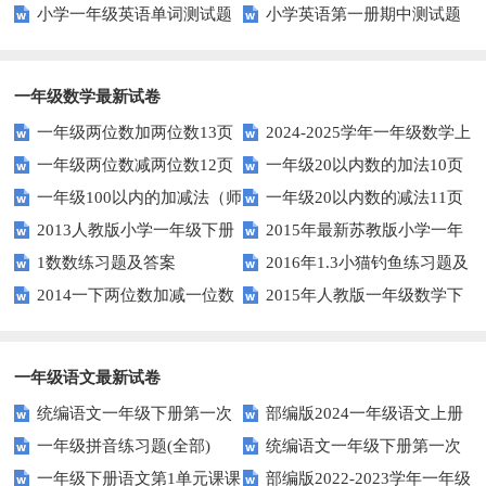
小学一年级英语单词测试题
小学英语第一册期中测试题
起一年级英语期中试卷
中试卷
一年级数学最新试卷
一年级两位数加两位数13页
2024-2025学年一年级数学上
一年级两位数减两位数12页
一年级20以内数的加法10页
册期末素养测评卷（考试版A4
一年级100以内的加减法（师
一年级20以内数的减法11页
人教版）
2013人教版小学一年级下册
2015年最新苏教版小学一年
版）
1数数练习题及答案
2016年1.3小猫钓鱼练习题及
第三单元整理与复习（一）练习
级数学下册第一次月考试卷
2014一下两位数加减一位数
2015年人教版一年级数学下
答案
题
和整十数练习题四
册第六单元测试题
一年级语文最新试卷
统编语文一年级下册第一次
部编版2024一年级语文上册
一年级拼音练习题(全部)
统编语文一年级下册第一次
月考测试题7
第一单元检测卷
一年级下册语文第1单元课课
部编版2022-2023学年一年级
月考测试题6