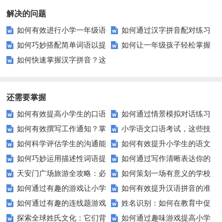
解决的问题
如何有效进行小学一年级语
如何通过汉字拼音配对练习
如何巧妙搭配简单词语以提
如何让一年级孩子轻松掌握
文复习？家长必看！
提升学习效率？
如何快速掌握汉字拼音？这
升语言表达能力？
语文认读字？这里有妙招！
些小技巧让你事半功倍！
还需要掌握
如何有效提高小学生的口语
如何通过情景模拟对话练习
如何有效撰写工作通知？掌
小学语文口语考试，这些技
交际测试成绩？
提高你的沟通能力？
如何科学评估学生的沟通能
如何有效提升小学生的语文
握这些技巧让你的通知更专业！
巧让孩子自信应考？
如何巧妙运用描述性词语提
如何通过写作清晰表达你的
力？
拼写能力？
天安门广场旅游全攻略：必
如何策划一场有意义的学校
升教育效果？
愿望？
如何通过有趣的游戏让小学
如何有效提升汉语拼音的准
看的历史与文化景点
升旗仪式？
如何通过有趣的连线题游戏
姓名识别：如何在教育中促
生轻松掌握常见姓氏？
确性和流利度？这里有妙招！
探索全球姓氏文化：它们背
如何通过趣味游戏提高小学
提升孩子的逻辑思维能力？
进个性化学习？