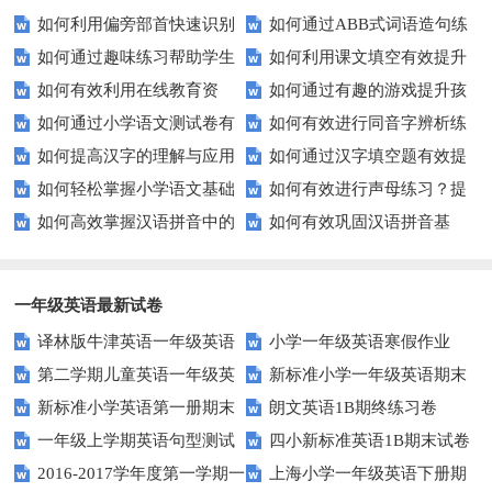
如何利用偏旁部首快速识别
如何通过ABB式词语造句练
后隐藏的故事？
生的拼音水平？
如何通过趣味练习帮助学生
如何利用课文填空有效提升
汉字？
习提高孩子的语言表达能力？
如何有效利用在线教育资
如何通过有趣的游戏提升孩
掌握反义词匹配？
语文成绩？
如何通过小学语文测试卷有
如何有效进行同音字辨析练
源？
子的句子补全技巧？
如何提高汉字的理解与应用
如何通过汉字填空题有效提
效提高孩子的阅读与写作技能？
习？这些方法让你事半功倍！
如何轻松掌握小学语文基础
如何有效进行声母练习？提
能力？这里有妙招！
升小学生的汉字书写能力？
如何高效掌握汉语拼音中的
如何有效巩固汉语拼音基
知识？
升发音技巧有妙招！
整体认读音节？
础？这里有你需要的所有技巧！
一年级英语最新试卷
译林版牛津英语一年级英语
小学一年级英语寒假作业
第二学期儿童英语一年级英
新标准小学一年级英语期末
1AB测试卷
新标准小学英语第一册期末
朗文英语1B期终练习卷
语期末试卷
质量检测题
一年级上学期英语句型测试
四小新标准英语1B期末试卷
测试题
2016-2017学年度第一学期一
上海小学一年级英语下册期
题