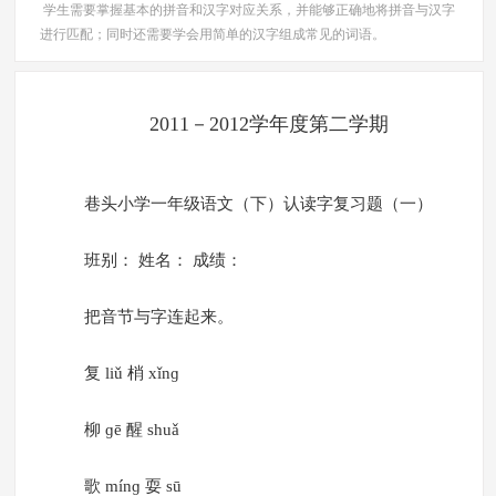
学生需要掌握基本的拼音和汉字对应关系，并能够正确地将拼音与汉字
进行匹配；同时还需要学会用简单的汉字组成常见的词语。
2011－2012学年度第二学期
巷头小学一年级语文（下）认读字复习题（一）
班别： 姓名： 成绩：
把音节与字连起来。
复 liǔ 梢 xǐnɡ
柳 ɡē 醒 shuǎ
歌 mínɡ 耍 sū