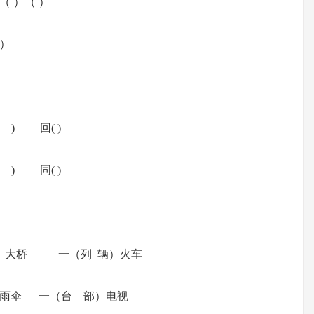
 ）（ ）
 ）
 回( )
 同( )
）大桥 一（列 辆）火车
雨伞 一（台 部）电视