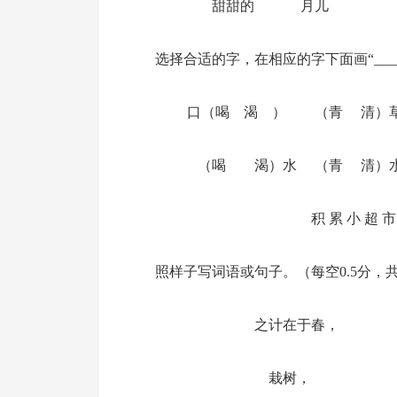
甜甜的 月儿 
选择合适的字，在相应的字下面画“____
口（喝 渴 ） （青 清）
（喝 渴）水 （青 清）
积 累 小 超 市
照样子写词语或句子。（每空0.5分，共
之计在于春， 之
栽树， 