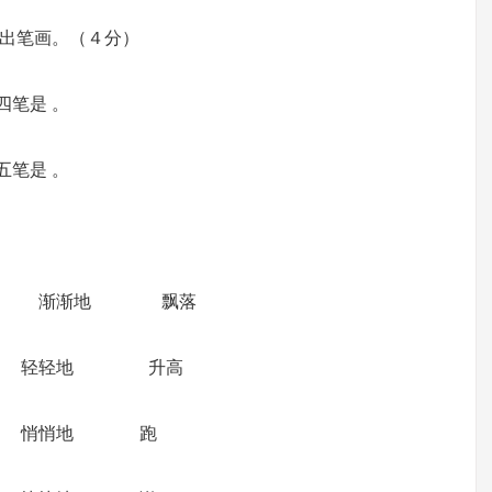
出笔画。（４分）
第四笔是 。
第五笔是 。
渐渐地 飘落
轻地 升高
悄地 跑