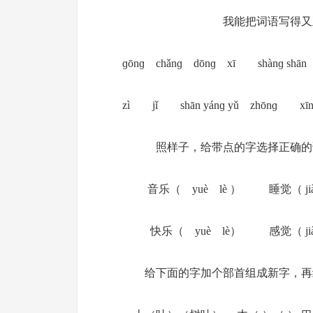
我能把词语写得又正确又
ɡōnɡ chǎnɡ dōnɡ xī shànɡ shān 
zì jǐ shān yánɡ yǔ zhōnɡ 
照样子，给带点的字选择正确的读音
音乐（ yuè lè ） 睡觉（ jià
快乐（ yuè lè） 感觉（ jiào
给下面的字加个部首组成新字，再