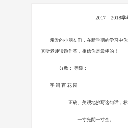
2017—20
亲爱的小朋友们，在新学期的学习中你
真听老师读题作答，相信你是最棒的！
分数： 等级：
字 词 百 花 园
正确、美观地抄写这句话，标点
一寸光阴一