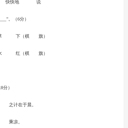
快快地 说
__”。（6分）
草 下（棋 旗）
水 红（棋 旗）
8分）
计在于晨。
乘凉。