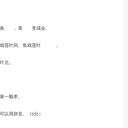
人一条 ，黄 变成金。
莲叶间。鱼戏莲叶 ，
戏莲叶北。
一颗枣。
可以用拼音。（6分）