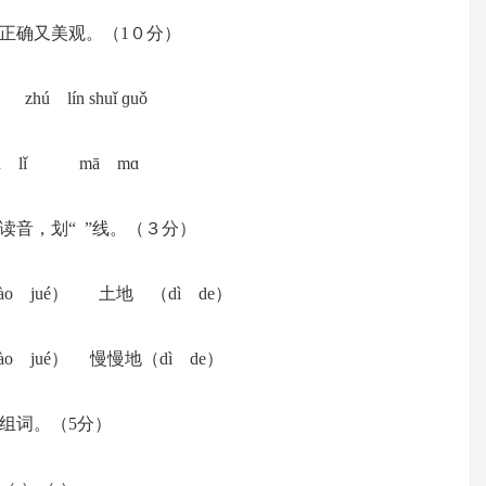
美观。（1０分）
zhú lín shuǐ ɡuǒ
xīn lǐ mā mɑ
，划“ ”线。（３分）
o jué） 土地 （dì de）
 jué） 慢慢地（dì de）
组词。（5分）