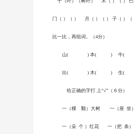
十（叶）（树叶） 木（ ）（ ） 巴（
门（ ）（ ） 月（ ）（ ） 子（ ）（
比一比，再组词。（4分）
山( ) 本( ) 牛( )
出( ) 木( ) 生( )
给正确的字打 上“√”（６分）
一（棵 颗）大树 一（座 坐
一（朵 个 ）红花 一（把 条）