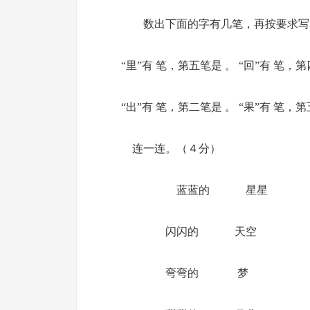
数出下面的字有几笔，再按要求写
“里”有 笔，第五笔是 。 “回”有 笔，
“出”有 笔，第二笔是 。 “果”有 笔，
连一连。（４分）
蓝蓝的 星星 
闪闪的 天空 轻
弯弯的 梦 悄