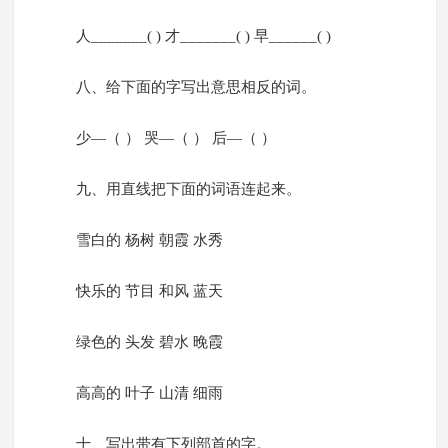
人_______( ) 才_______( ) 早______( )
八、给下面的字写出意思相反的词。
少—（ ） 哭—（ ） 后—（ ）
九、用直线把下面的词语连起来。
雪白的 杨树 朝霞 水秀
快乐的 节目 和风 蓝天
绿色的 头发 碧水 晚霞
高高的 叶子 山清 细雨
十、写出带有下列部首的字。