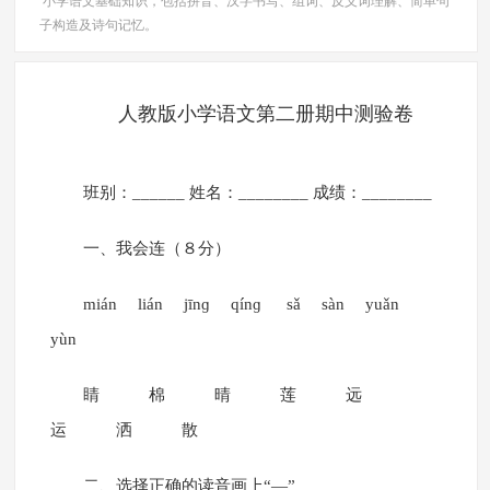
小学语文基础知识，包括拼音、汉字书写、组词、反义词理解、简单句
子构造及诗句记忆。
人教版小学语文第二册期中测验卷
班别：______ 姓名：________ 成绩：________
一、我会连（８分）
mián lián jīnɡ qínɡ sǎ sàn yuǎn
yùn
睛 棉 晴 莲 远
运 洒 散
二、选择正确的读音画上“—”