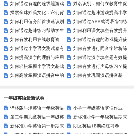
如何通过有趣的连线题游戏
姓名识别：如何在教育中促
生轻松掌握常见姓氏？
确性和流利度？这里有妙招！
探索全球姓氏文化：它们背
如何通过趣味游戏提高小学
提升孩子的逻辑思维能力？
进个性化学习？
如何利用偏旁部首快速识别
如何通过ABB式词语造句练
后隐藏的故事？
生的拼音水平？
如何通过趣味练习帮助学生
如何利用课文填空有效提升
汉字？
习提高孩子的语言表达能力？
如何有效利用在线教育资
如何通过有趣的游戏提升孩
掌握反义词匹配？
语文成绩？
如何通过小学语文测试卷有
如何有效进行同音字辨析练
源？
子的句子补全技巧？
如何提高汉字的理解与应用
如何通过汉字填空题有效提
效提高孩子的阅读与写作技能？
习？这些方法让你事半功倍！
如何轻松掌握小学语文基础
如何有效进行声母练习？提
能力？这里有妙招！
升小学生的汉字书写能力？
如何高效掌握汉语拼音中的
如何有效巩固汉语拼音基
知识？
升发音技巧有妙招！
整体认读音节？
础？这里有你需要的所有技巧！
一年级英语最新试卷
译林版牛津英语一年级英语
小学一年级英语寒假作业
第二学期儿童英语一年级英
新标准小学一年级英语期末
1AB测试卷
新标准小学英语第一册期末
朗文英语1B期终练习卷
语期末试卷
质量检测题