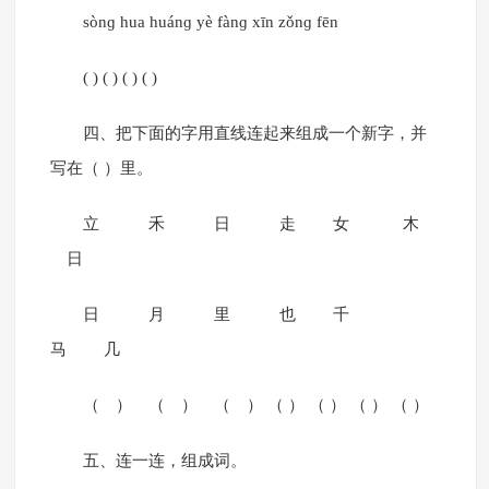
sònɡ hua huánɡ yè fànɡ xīn zǒnɡ fēn
( ) ( ) ( ) ( )
四、把下面的字用直线连起来组成一个新字，并
写在（ ）里。
立 禾 日 走 女 木
日
日 月 里 也 千
马 几
（ ） （ ） （ ） （ ） （ ） （ ） （ ）
五、连一连，组成词。