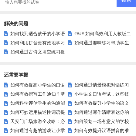
解决的问题
如何找到适合孩子的小学语
#### 如何高效利用人教版二
如何利用拼音更有效地学习
如何通过趣味练习帮助学生
文期中测试卷？这里有你需要的
年级语文练习册？
如何通过古诗文填空练习提
汉字？
掌握反义词匹配？
答案！
高记忆力？
还需要掌握
如何有效提高小学生的口语
如何通过情景模拟对话练习
如何有效撰写工作通知？掌
小学语文口语考试，这些技
交际测试成绩？
提高你的沟通能力？
如何科学评估学生的沟通能
如何有效提升小学生的语文
握这些技巧让你的通知更专业！
巧让孩子自信应考？
如何巧妙运用描述性词语提
如何通过写作清晰表达你的
力？
拼写能力？
天安门广场旅游全攻略：必
如何策划一场有意义的学校
升教育效果？
愿望？
如何通过有趣的游戏让小学
如何有效提升汉语拼音的准
看的历史与文化景点
升旗仪式？