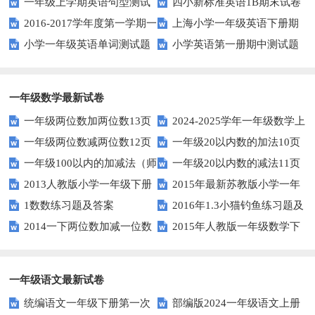
一年级上学期英语句型测试
四小新标准英语1B期末试卷
测试题
2016-2017学年度第一学期一
上海小学一年级英语下册期
题
小学一年级英语单词测试题
小学英语第一册期中测试题
起一年级英语期中试卷
中试卷
一年级数学最新试卷
一年级两位数加两位数13页
2024-2025学年一年级数学上
一年级两位数减两位数12页
一年级20以内数的加法10页
册期末素养测评卷（考试版A4
一年级100以内的加减法（师
一年级20以内数的减法11页
人教版）
2013人教版小学一年级下册
2015年最新苏教版小学一年
版）
1数数练习题及答案
2016年1.3小猫钓鱼练习题及
第三单元整理与复习（一）练习
级数学下册第一次月考试卷
2014一下两位数加减一位数
2015年人教版一年级数学下
答案
题
和整十数练习题四
册第六单元测试题
一年级语文最新试卷
统编语文一年级下册第一次
部编版2024一年级语文上册