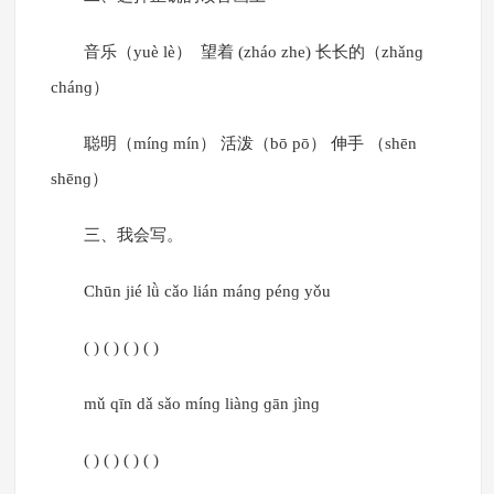
音乐（yuè lè） 望着 (zháo zhe) 长长的（zhǎnɡ
chánɡ）
聪明（mínɡ mín） 活泼（bō pō） 伸手 （shēn
shēnɡ）
三、我会写。
Chūn jié lǜ cǎo lián mánɡ pénɡ yǒu
( ) ( ) ( ) ( )
mǔ qīn dǎ sǎo mínɡ liànɡ ɡān jìnɡ
( ) ( ) ( ) ( )