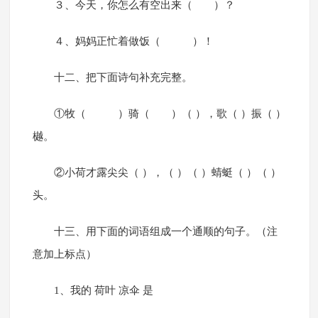
３、今天，你怎么有空出来（ ）？
４、妈妈正忙着做饭（ ）！
十二、把下面诗句补充完整。
①牧（ ）骑（ ）（ ），歌（ ）振（ ）
樾。
②小荷才露尖尖（ ），（ ）（ ）蜻蜓（ ）（ ）
头。
十三、用下面的词语组成一个通顺的句子。（注
意加上标点）
1、我的 荷叶 凉伞 是