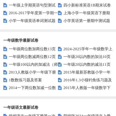
一年级上学期英语句型测试
四小新标准英语1B期末试卷
测试题
2016-2017学年度第一学期一
上海小学一年级英语下册期
题
小学一年级英语单词测试题
小学英语第一册期中测试题
起一年级英语期中试卷
中试卷
一年级数学最新试卷
一年级两位数加两位数13页
2024-2025学年一年级数学上
一年级两位数减两位数12页
一年级20以内数的加法10页
册期末素养测评卷（考试版A4
一年级100以内的加减法（师
一年级20以内数的减法11页
人教版）
2013人教版小学一年级下册
2015年最新苏教版小学一年
版）
1数数练习题及答案
2016年1.3小猫钓鱼练习题及
第三单元整理与复习（一）练习
级数学下册第一次月考试卷
2014一下两位数加减一位数
2015年人教版一年级数学下
答案
题
和整十数练习题四
册第六单元测试题
一年级语文最新试卷
统编语文一年级下册第一次
部编版2024一年级语文上册