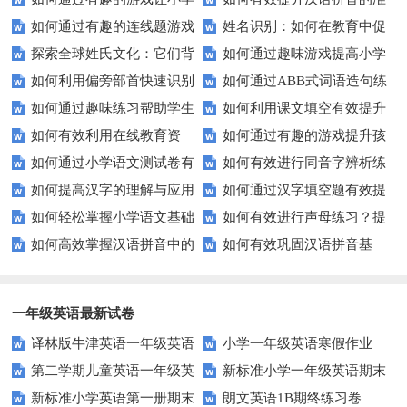
看的历史与文化景点
升旗仪式？
如何通过有趣的连线题游戏
姓名识别：如何在教育中促
生轻松掌握常见姓氏？
确性和流利度？这里有妙招！
探索全球姓氏文化：它们背
如何通过趣味游戏提高小学
提升孩子的逻辑思维能力？
进个性化学习？
如何利用偏旁部首快速识别
如何通过ABB式词语造句练
后隐藏的故事？
生的拼音水平？
如何通过趣味练习帮助学生
如何利用课文填空有效提升
汉字？
习提高孩子的语言表达能力？
如何有效利用在线教育资
如何通过有趣的游戏提升孩
掌握反义词匹配？
语文成绩？
如何通过小学语文测试卷有
如何有效进行同音字辨析练
源？
子的句子补全技巧？
如何提高汉字的理解与应用
如何通过汉字填空题有效提
效提高孩子的阅读与写作技能？
习？这些方法让你事半功倍！
如何轻松掌握小学语文基础
如何有效进行声母练习？提
能力？这里有妙招！
升小学生的汉字书写能力？
如何高效掌握汉语拼音中的
如何有效巩固汉语拼音基
知识？
升发音技巧有妙招！
整体认读音节？
础？这里有你需要的所有技巧！
一年级英语最新试卷
译林版牛津英语一年级英语
小学一年级英语寒假作业
第二学期儿童英语一年级英
新标准小学一年级英语期末
1AB测试卷
新标准小学英语第一册期末
朗文英语1B期终练习卷
语期末试卷
质量检测题