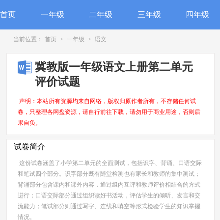
首页
一年级
二年级
三年级
四年级
当前位置：
首页
>
一年级
>
语文
冀教版一年级语文上册第二单元
评价试题
声明：本站所有资源均来自网络，版权归原作者所有，不存储任何试
卷，只整理各网盘资源，请自行前往下载，请勿用于商业用途，否则后
果自负。
试卷简介
这份试卷涵盖了小学第二单元的全面测试，包括识字、背诵、口语交际
和笔试四个部分。识字部分既有随堂检测也有家长和教师的集中测试；
背诵部分包含课内和课外内容，通过组内互评和教师评价相结合的方式
进行；口语交际部分通过组织读好书活动，评估学生的倾听、发言和交
流能力；笔试部分则通过写字、连线和填空等形式检验学生的知识掌握
情况。