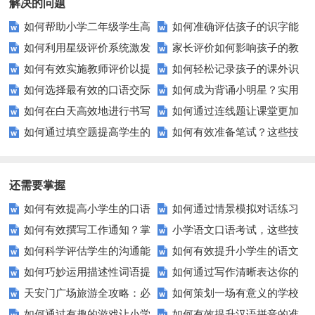
解决的问题
如何帮助小学二年级学生高
如何准确评估孩子的识字能
如何利用星级评价系统激发
家长评价如何影响孩子的教
效准备第二单元测试？
力？这些方法你不可不知！
如何有效实施教师评价以提
如何轻松记录孩子的课外识
小组成员的积极性？
育选择？
如何选择最有效的口语交际
如何成为背诵小明星？实用
升教学质量？
字进展？
如何在白天高效地进行书写
如何通过连线题让课堂更加
测试方法？——探索提升沟通技
技巧让你事半功倍！
如何通过填空题提高学生的
如何有效准备笔试？这些技
练习？掌握这些技巧让你事半功
生动有趣？
巧的秘密
参与度？
巧让你事半功倍！
倍
还需要掌握
如何有效提高小学生的口语
如何通过情景模拟对话练习
如何有效撰写工作通知？掌
小学语文口语考试，这些技
交际测试成绩？
提高你的沟通能力？
如何科学评估学生的沟通能
如何有效提升小学生的语文
握这些技巧让你的通知更专业！
巧让孩子自信应考？
如何巧妙运用描述性词语提
如何通过写作清晰表达你的
力？
拼写能力？
天安门广场旅游全攻略：必
如何策划一场有意义的学校
升教育效果？
愿望？
如何通过有趣的游戏让小学
如何有效提升汉语拼音的准