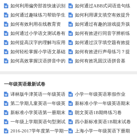
如何利用偏旁部首快速识别
如何通过ABB式词语造句练
后隐藏的故事？
生的拼音水平？
如何通过趣味练习帮助学生
如何利用课文填空有效提升
汉字？
习提高孩子的语言表达能力？
如何有效利用在线教育资
如何通过有趣的游戏提升孩
掌握反义词匹配？
语文成绩？
如何通过小学语文测试卷有
如何有效进行同音字辨析练
源？
子的句子补全技巧？
如何提高汉字的理解与应用
如何通过汉字填空题有效提
效提高孩子的阅读与写作技能？
习？这些方法让你事半功倍！
如何轻松掌握小学语文基础
如何有效进行声母练习？提
能力？这里有妙招！
升小学生的汉字书写能力？
如何高效掌握汉语拼音中的
如何有效巩固汉语拼音基
知识？
升发音技巧有妙招！
整体认读音节？
础？这里有你需要的所有技巧！
一年级英语最新试卷
译林版牛津英语一年级英语
小学一年级英语寒假作业
第二学期儿童英语一年级英
新标准小学一年级英语期末
1AB测试卷
新标准小学英语第一册期末
朗文英语1B期终练习卷
语期末试卷
质量检测题
一年级上学期英语句型测试
四小新标准英语1B期末试卷
测试题
2016-2017学年度第一学期一
上海小学一年级英语下册期
题