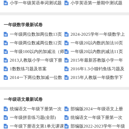
小学一年级英语单词测试题
小学英语第一册期中测试题
起一年级英语期中试卷
中试卷
一年级数学最新试卷
一年级两位数加两位数13页
2024-2025学年一年级数学上
一年级两位数减两位数12页
一年级20以内数的加法10页
册期末素养测评卷（考试版A4
一年级100以内的加减法（师
一年级20以内数的减法11页
人教版）
2013人教版小学一年级下册
2015年最新苏教版小学一年
版）
1数数练习题及答案
2016年1.3小猫钓鱼练习题及
第三单元整理与复习（一）练习
级数学下册第一次月考试卷
2014一下两位数加减一位数
2015年人教版一年级数学下
答案
题
和整十数练习题四
册第六单元测试题
一年级语文最新试卷
统编语文一年级下册第一次
部编版2024一年级语文上册
一年级拼音练习题(全部)
统编语文一年级下册第一次
月考测试题7
第一单元检测卷
一年级下册语文第1单元课课
部编版2022-2023学年一年级
月考测试题6