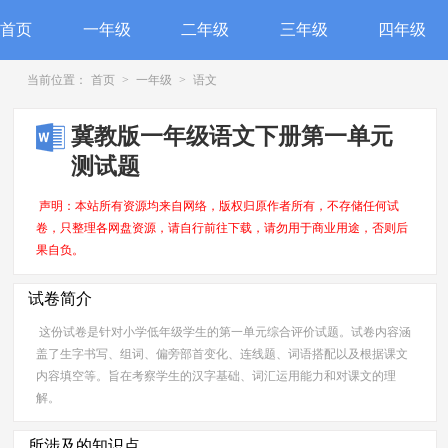
首页
一年级
二年级
三年级
四年级
当前位置：
首页
>
一年级
>
语文
冀教版一年级语文下册第一单元
测试题
声明：本站所有资源均来自网络，版权归原作者所有，不存储任何试
卷，只整理各网盘资源，请自行前往下载，请勿用于商业用途，否则后
果自负。
试卷简介
这份试卷是针对小学低年级学生的第一单元综合评价试题。试卷内容涵
盖了生字书写、组词、偏旁部首变化、连线题、词语搭配以及根据课文
内容填空等。旨在考察学生的汉字基础、词汇运用能力和对课文的理
解。
所涉及的知识点