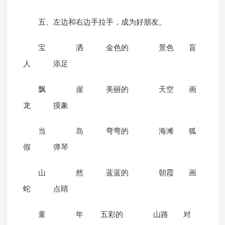
五、左边和右边手拉手，成为好朋友。
宝 洒 金色的 景色 盲
人 添足
飘 崖 美丽的 天空 画
龙 摸象
当 岛 弯弯的 海滩 狐
假 弹琴
山 然 蓝蓝的 朝霞 画
蛇 点睛
童 年 五彩的 山路 对