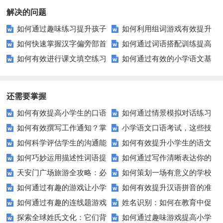
解决的问题
如何通过趣味练习提升孩子
如何利用组词游戏有效提升
如何快速掌握汉字偏旁部首
如何通过词语搭配训练提高
的汉字书写技能？
孩子的词汇量？
如何有效进行课文填空练习
如何通过有效的小学语文基
的变化规律？
你的写作水平？
以提升学习效率？
础测试提升孩子的语文成绩？
还需要掌握
如何有效提高小学生的口语
如何通过情景模拟对话练习
如何有效撰写工作通知？掌
小学语文口语考试，这些技
交际测试成绩？
提高你的沟通能力？
如何科学评估学生的沟通能
如何有效提升小学生的语文
握这些技巧让你的通知更专业！
巧让孩子自信应考？
如何巧妙运用描述性词语提
如何通过写作清晰表达你的
力？
拼写能力？
天安门广场旅游全攻略：必
如何策划一场有意义的学校
升教育效果？
愿望？
如何通过有趣的游戏让小学
如何有效提升汉语拼音的准
看的历史与文化景点
升旗仪式？
如何通过有趣的连线题游戏
姓名识别：如何在教育中促
生轻松掌握常见姓氏？
确性和流利度？这里有妙招！
探索全球姓氏文化：它们背
如何通过趣味游戏提高小学
提升孩子的逻辑思维能力？
进个性化学习？