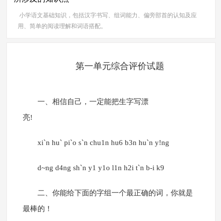
小学语文基础知识，包括汉字书写、组词能力、偏旁部首的认知及应
用、简单的阅读理解和词语搭配。
第一单元综合评价试题
一、相信自己，一定能把生字写漂
亮!
xi`n hu` pi`o s`n chu1n hu6 b3n hu`n y!ng
d~ng d4ng sh`n y1 y1o l1n h2i t`n b-i k9
二、你能给下面的字组一个最正确的词，你就是
最棒的！