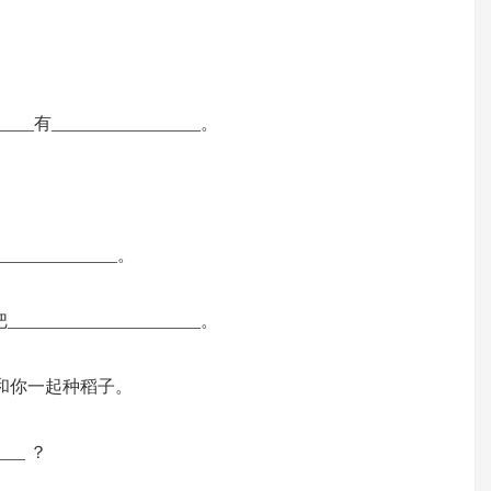
_____有_________________。
______________。
___________________。
意和你一起种稻子。
___ ？