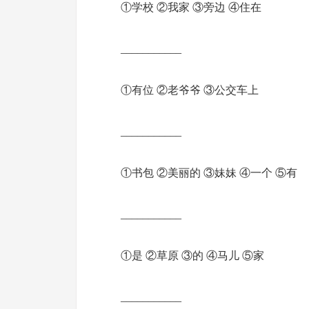
①学校 ②我家 ③旁边 ④住在
___________
①有位 ②老爷爷 ③公交车上
___________
①书包 ②美丽的 ③妹妹 ④一个 ⑤有
___________
①是 ②草原 ③的 ④马儿 ⑤家
___________