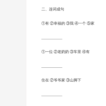
二、连词成句
①有 ②幸福的 ③我 ④一个 ⑤家
___________
①一位 ②老奶奶 ③车里 ④有
___________
住在 ②爷爷家 ③山脚下
___________