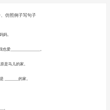
一、仿照例子写句子
爸妈妈。
我也爱_______________。
草原是马儿的家。
__是 _______的家。
___。