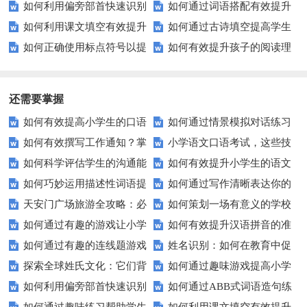
如何利用偏旁部首快速识别
如何通过词语搭配有效提升
技巧让你事半功倍！
书写能力？
如何利用课文填空有效提升
如何通过古诗填空提高学生
汉字？
英语写作和口语表达？
如何正确使用标点符号以提
如何有效提升孩子的阅读理
记忆力？
的诗词理解力？
升文章清晰度？
解能力？这里有秘诀！
还需要掌握
如何有效提高小学生的口语
如何通过情景模拟对话练习
如何有效撰写工作通知？掌
小学语文口语考试，这些技
交际测试成绩？
提高你的沟通能力？
如何科学评估学生的沟通能
如何有效提升小学生的语文
握这些技巧让你的通知更专业！
巧让孩子自信应考？
如何巧妙运用描述性词语提
如何通过写作清晰表达你的
力？
拼写能力？
天安门广场旅游全攻略：必
如何策划一场有意义的学校
升教育效果？
愿望？
如何通过有趣的游戏让小学
如何有效提升汉语拼音的准
看的历史与文化景点
升旗仪式？
如何通过有趣的连线题游戏
姓名识别：如何在教育中促
生轻松掌握常见姓氏？
确性和流利度？这里有妙招！
探索全球姓氏文化：它们背
如何通过趣味游戏提高小学
提升孩子的逻辑思维能力？
进个性化学习？
如何利用偏旁部首快速识别
如何通过ABB式词语造句练
后隐藏的故事？
生的拼音水平？