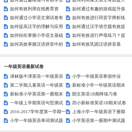
如何通过趣味练习帮助学生
如何利用课文填空有效提升
汉字？
习提高孩子的语言表达能力？
如何有效利用在线教育资
如何通过有趣的游戏提升孩
掌握反义词匹配？
语文成绩？
如何通过小学语文测试卷有
如何有效进行同音字辨析练
源？
子的句子补全技巧？
如何提高汉字的理解与应用
如何通过汉字填空题有效提
效提高孩子的阅读与写作技能？
习？这些方法让你事半功倍！
如何轻松掌握小学语文基础
如何有效进行声母练习？提
能力？这里有妙招！
升小学生的汉字书写能力？
如何高效掌握汉语拼音中的
如何有效巩固汉语拼音基
知识？
升发音技巧有妙招！
整体认读音节？
础？这里有你需要的所有技巧！
一年级英语最新试卷
译林版牛津英语一年级英语
小学一年级英语寒假作业
第二学期儿童英语一年级英
新标准小学一年级英语期末
1AB测试卷
新标准小学英语第一册期末
朗文英语1B期终练习卷
语期末试卷
质量检测题
一年级上学期英语句型测试
四小新标准英语1B期末试卷
测试题
2016-2017学年度第一学期一
上海小学一年级英语下册期
题
小学一年级英语单词测试题
小学英语第一册期中测试题
起一年级英语期中试卷
中试卷