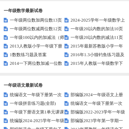
一年级数学最新试卷
一年级两位数加两位数13页
2024-2025学年一年级数学上
一年级两位数减两位数12页
一年级20以内数的加法10页
册期末素养测评卷（考试版A4
一年级100以内的加减法（师
一年级20以内数的减法11页
人教版）
2013人教版小学一年级下册
2015年最新苏教版小学一年
版）
1数数练习题及答案
2016年1.3小猫钓鱼练习题及
第三单元整理与复习（一）练习
级数学下册第一次月考试卷
2014一下两位数加减一位数
2015年人教版一年级数学下
答案
题
和整十数练习题四
册第六单元测试题
一年级语文最新试卷
统编语文一年级下册第一次
部编版2024一年级语文上册
一年级拼音练习题(全部)
统编语文一年级下册第一次
月考测试题7
第一单元检测卷
一年级下册语文第1单元课课
部编版2022-2023学年一年级
月考测试题6
统编版2024-2025学年一年级
部编版2023学年第一学期一
练
语文下册期中复习卷