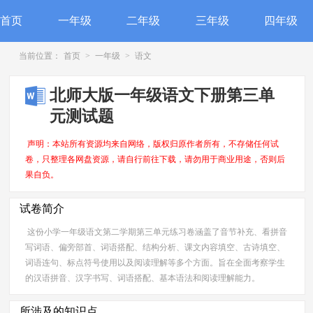
首页
一年级
二年级
三年级
四年级
当前位置：
首页
>
一年级
>
语文
北师大版一年级语文下册第三单
元测试题
声明：本站所有资源均来自网络，版权归原作者所有，不存储任何试
卷，只整理各网盘资源，请自行前往下载，请勿用于商业用途，否则后
果自负。
试卷简介
这份小学一年级语文第二学期第三单元练习卷涵盖了音节补充、看拼音
写词语、偏旁部首、词语搭配、结构分析、课文内容填空、古诗填空、
词语连句、标点符号使用以及阅读理解等多个方面。旨在全面考察学生
的汉语拼音、汉字书写、词语搭配、基本语法和阅读理解能力。
所涉及的知识点