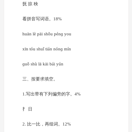
抚 掠 秧
看拼音写词语。18%
huān lè pāi shǒu pénɡ you
xīn tóu shuǐ tián nónɡ mín
ɡuǒ shù lā kāi bái yún
三、按要求填空。
1.写出带有下列偏旁的字。4%
扌 日
2. 比一比，再组词。12%