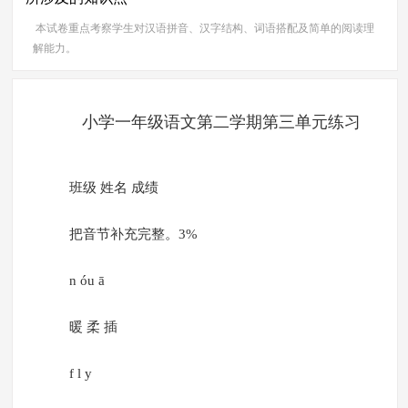
本试卷重点考察学生对汉语拼音、汉字结构、词语搭配及简单的阅读理
解能力。
小学一年级语文第二学期第三单元练习
班级 姓名 成绩
把音节补充完整。3%
n óu ā
暖 柔 插
f l y