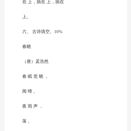
在 上，插在 上，插在
上。
六、 古诗填空。10%
春晓
（唐）孟浩然
春 眠 觉 晓 ，
闻 啼 。
夜 雨 声 ，
落 。