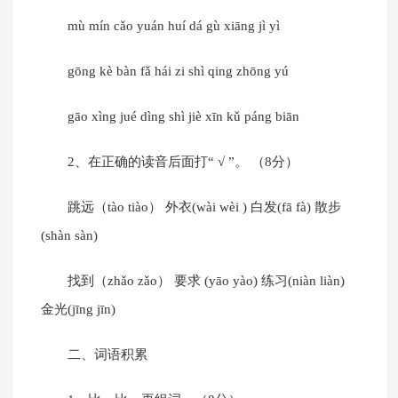
mù mín cǎo yuán huí dá gù xiāng jì yì
gōng kè bàn fǎ hái zi shì qing zhōng yú
gāo xìng jué dìng shì jiè xīn kǔ páng biān
2、在正确的读音后面打“ √ ”。 （8分）
跳远（tào tiào） 外衣(wài wèi ) 白发(fā fà) 散步
(shàn sàn)
找到（zhǎo zǎo） 要求 (yāo yào) 练习(niàn liàn)
金光(jīng jīn)
二、词语积累