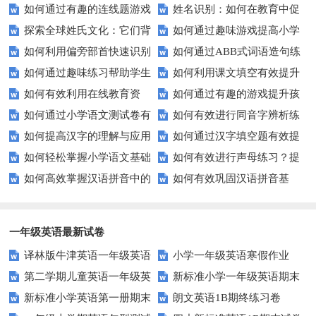
如何通过有趣的连线题游戏
姓名识别：如何在教育中促
生轻松掌握常见姓氏？
确性和流利度？这里有妙招！
探索全球姓氏文化：它们背
如何通过趣味游戏提高小学
提升孩子的逻辑思维能力？
进个性化学习？
如何利用偏旁部首快速识别
如何通过ABB式词语造句练
后隐藏的故事？
生的拼音水平？
如何通过趣味练习帮助学生
如何利用课文填空有效提升
汉字？
习提高孩子的语言表达能力？
如何有效利用在线教育资
如何通过有趣的游戏提升孩
掌握反义词匹配？
语文成绩？
如何通过小学语文测试卷有
如何有效进行同音字辨析练
源？
子的句子补全技巧？
如何提高汉字的理解与应用
如何通过汉字填空题有效提
效提高孩子的阅读与写作技能？
习？这些方法让你事半功倍！
如何轻松掌握小学语文基础
如何有效进行声母练习？提
能力？这里有妙招！
升小学生的汉字书写能力？
如何高效掌握汉语拼音中的
如何有效巩固汉语拼音基
知识？
升发音技巧有妙招！
整体认读音节？
础？这里有你需要的所有技巧！
一年级英语最新试卷
译林版牛津英语一年级英语
小学一年级英语寒假作业
第二学期儿童英语一年级英
新标准小学一年级英语期末
1AB测试卷
新标准小学英语第一册期末
朗文英语1B期终练习卷
语期末试卷
质量检测题