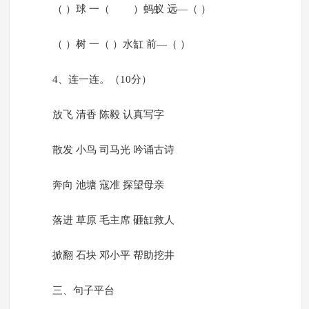
（ ）球 一（ ）蚂蚁 远—（ ）
（ ）树 一（ ）水缸 前—（ ）
4、连一连。（10分）
放飞 清香 陈毅 认真写字
散发 小鸟 司马光 吟诵古诗
奔向 池塘 寇准 探望母亲
落进 草原 毛主席 砸缸救人
掀翻 石块 邓小平 帮助挖井
三、句子平台