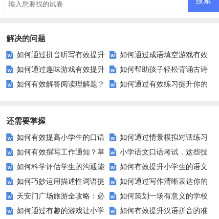
中试卷及答案
解决的问题
如何通过拼音听写有效提升
如何通过成语填空游戏有效
如何通过趣味游戏有效提升
如何帮助孩子轻松背诵古诗
孩子的汉语拼音水平？
提升语文成绩？
如何有效解答阅读理解题？
如何通过有效练习提升你的
学生的句子排序能力？
并培养兴趣？
掌握这些技巧让你事半功倍！
写作技巧？
还需要掌握
如何有效提高小学生的口语
如何通过情景模拟对话练习
如何有效撰写工作通知？掌
小学语文口语考试，这些技
交际测试成绩？
提高你的沟通能力？
如何科学评估学生的沟通能
如何有效提升小学生的语文
握这些技巧让你的通知更专业！
巧让孩子自信应考？
如何巧妙运用描述性词语提
如何通过写作清晰表达你的
力？
拼写能力？
天安门广场旅游全攻略：必
如何策划一场有意义的学校
升教育效果？
愿望？
如何通过有趣的游戏让小学
如何有效提升汉语拼音的准
看的历史与文化景点
升旗仪式？