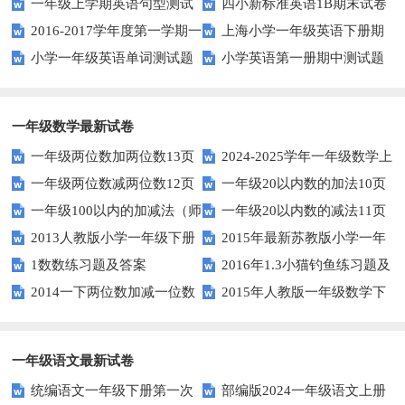
一年级上学期英语句型测试
四小新标准英语1B期末试卷
测试题
2016-2017学年度第一学期一
上海小学一年级英语下册期
题
小学一年级英语单词测试题
小学英语第一册期中测试题
起一年级英语期中试卷
中试卷
一年级数学最新试卷
一年级两位数加两位数13页
2024-2025学年一年级数学上
一年级两位数减两位数12页
一年级20以内数的加法10页
册期末素养测评卷（考试版A4
一年级100以内的加减法（师
一年级20以内数的减法11页
人教版）
2013人教版小学一年级下册
2015年最新苏教版小学一年
版）
1数数练习题及答案
2016年1.3小猫钓鱼练习题及
第三单元整理与复习（一）练习
级数学下册第一次月考试卷
2014一下两位数加减一位数
2015年人教版一年级数学下
答案
题
和整十数练习题四
册第六单元测试题
一年级语文最新试卷
统编语文一年级下册第一次
部编版2024一年级语文上册