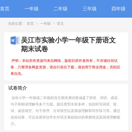
首页
一年级
二年级
三年级
四年级
当前位置：
首页
>
一年级
>
语文
吴江市实验小学一年级下册语文
期末试卷
声明：本站所有资源均来自网络，版权归原作者所有，不存储任何试
卷，只整理各网盘资源，请自行前往下载，请勿用于商业用途，否则后
果自负。
试卷简介
这份小学一年级或二年级的语文期末测试卷涵盖了拼音、词语、成语、
句子和阅读理解等多个方面。题目类型丰富多样，包括听写词语、组
词、成语填空、句子排序、古诗填空以及阅读理解和写作练习等。通过
这份试卷，可以全面评估学生对语文基础知识的掌握情况及阅读理解能
力。