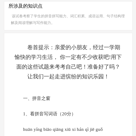
所涉及的知识点
该试卷考察了学生的拼音拼写能力、词汇积累、成语运用、句子结构理
解及阅读理解与写作能力。
卷首提示：亲爱的小朋友，经过一学期
愉快的学习生活， 你一定有不少收获吧!用下
面的这些试题来考考自己吧！准备好了吗？
让我们一起走进缤纷的知识乐园！
一、拼音之窗
1、看拼音写词语（20分）
huān yíng biāo qiāng xiū xi hán qì jiē guǒ