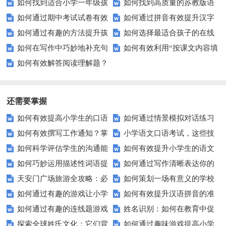
如何找到适合小学一年级孩
如何找到高质量的苏教版语
如何通过期中考试试卷有效
如何通过拼音有效提升汉字
子的语文试卷？
文试卷进行练习？
如何通过有趣的方法提升孩
如何选择最适合孩子的在线
提升成绩？
书写能力？
如何在写作中巧妙地补充句
如何有效利用“按课文内容填
子的组词能力？
数学学习资源？
如何有效解答阅读理解题？
子以提升文章质量？
空”提高学生语文成绩？
掌握这些技巧让你事半功倍！
还需要掌握
如何有效提高小学生的口语
如何通过情景模拟对话练习
如何有效撰写工作通知？掌
小学语文口语考试，这些技
交际测试成绩？
提高你的沟通能力？
如何科学评估学生的沟通能
如何有效提升小学生的语文
握这些技巧让你的通知更专业！
巧让孩子自信应考？
如何巧妙运用描述性词语提
如何通过写作清晰表达你的
力？
拼写能力？
天安门广场旅游全攻略：必
如何策划一场有意义的学校
升教育效果？
愿望？
如何通过有趣的游戏让小学
如何有效提升汉语拼音的准
看的历史与文化景点
升旗仪式？
如何通过有趣的连线题游戏
姓名识别：如何在教育中促
生轻松掌握常见姓氏？
确性和流利度？这里有妙招！
探索全球姓氏文化：它们背
如何通过趣味游戏提高小学
提升孩子的逻辑思维能力？
进个性化学习？