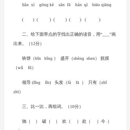
liàn xí ɡōnɡ kè sàn fā hán qì biāo qiānɡ
( ) ( ) ( ) ( ) ( )
二、给下面带点的字找出正确的读音，用“___”画
出来。（12分）
铁饼（bǐn bǐnɡ ） 盛开（shènɡ shen） 抚摸
（wǔ fǔ）
领导 (lǐnɡ lǐn) 头发（fà fā ） 只有（zhǐ
zhī）
三、比一比，再组词。（10分）
驰（ ） 破（ ） 欢（ ） 处（ ）今（