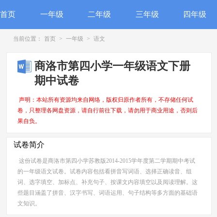
首页
一年级
二年级
三年级
四年级
当前位置：
首页
>
一年级
>
语文
商洛市第四小学一年级语文下册
期中试卷
声明：本站所有资源均来自网络，版权归原作者所有，不存储任何试
卷，只整理各网盘资源，请自行前往下载，请勿用于商业用途，否则后
果自负。
试卷简介
这份试卷是商洛市第四小学苏教版2014-2015学年度第二学期期中考试
的一年级语文试卷。试卷内容包括看拼音写词语、选择正确读音、组
词、选字填空、加标点、补充句子、按课文内容填空以及阅读理解。这
些题目涵盖了拼音、汉字书写、词语运用、句子结构等多方面的基础语
文知识。