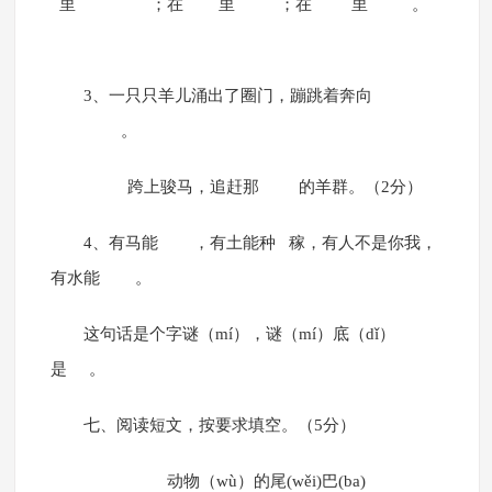
里 ；在 里 ；在 里 。
3、一只只羊儿涌出了圈门，蹦跳着奔向
。
跨上骏马，追赶那 的羊群。（2分）
4、有马能 ，有土能种 稼，有人不是你我，
有水能 。
这句话是个字谜（mí），谜（mí）底（dǐ）
是 。
七、阅读短文，按要求填空。（5分）
动物（wù）的尾(wěi)巴(ba)