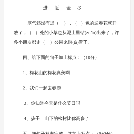
进 近 金 尽
寒气还没有退（ ），（ ）色的迎春花就开
放了，（ ）处的小草也从泥土里钻(zuān)出来了，许
多小朋友都走（ ）公园来踏(tà)青了。
四、给下面的句子加上标点：（10分）
1、梅花山的梅花真美啊
2、我们一起去春游
3、你知道今天是什么节日吗
4、孩子 山下的松树比你高多了
五、把句子补充完整，并加上标点：（8+2分）