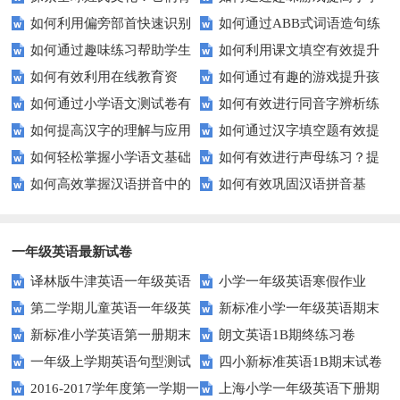
如何利用偏旁部首快速识别
如何通过ABB式词语造句练
后隐藏的故事？
生的拼音水平？
如何通过趣味练习帮助学生
如何利用课文填空有效提升
汉字？
习提高孩子的语言表达能力？
如何有效利用在线教育资
如何通过有趣的游戏提升孩
掌握反义词匹配？
语文成绩？
如何通过小学语文测试卷有
如何有效进行同音字辨析练
源？
子的句子补全技巧？
如何提高汉字的理解与应用
如何通过汉字填空题有效提
效提高孩子的阅读与写作技能？
习？这些方法让你事半功倍！
如何轻松掌握小学语文基础
如何有效进行声母练习？提
能力？这里有妙招！
升小学生的汉字书写能力？
如何高效掌握汉语拼音中的
如何有效巩固汉语拼音基
知识？
升发音技巧有妙招！
整体认读音节？
础？这里有你需要的所有技巧！
一年级英语最新试卷
译林版牛津英语一年级英语
小学一年级英语寒假作业
第二学期儿童英语一年级英
新标准小学一年级英语期末
1AB测试卷
新标准小学英语第一册期末
朗文英语1B期终练习卷
语期末试卷
质量检测题
一年级上学期英语句型测试
四小新标准英语1B期末试卷
测试题
2016-2017学年度第一学期一
上海小学一年级英语下册期
题