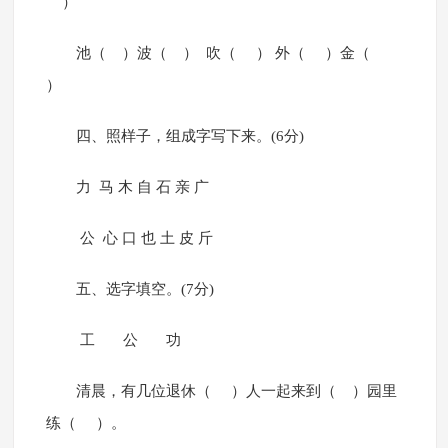
）
池（ ）波（ ） 吹（ ） 外（ ）金（
）
四、照样子，组成字写下来。(6分)
力 马 木 自 石 亲 广
公 心 口 也 土 皮 斤
五、选字填空。(7分)
工 公 功
清晨，有几位退休（ ）人一起来到（ ）园里
练（ ）。