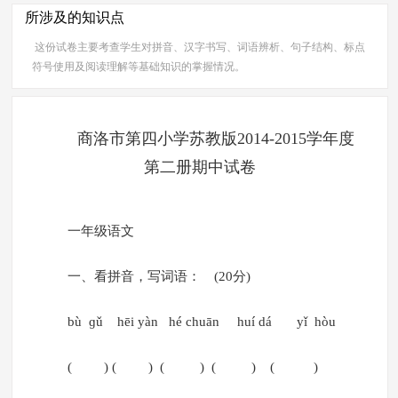
所涉及的知识点
这份试卷主要考查学生对拼音、汉字书写、词语辨析、句子结构、标点
符号使用及阅读理解等基础知识的掌握情况。
商洛市第四小学苏教版2014-2015学年度
第二册期中试卷
一年级语文
一、看拼音，写词语： (20分)
bù ɡǔ hēi yàn hé chuān huí dá yǐ hòu
( ) ( ) ( ) ( ) ( )