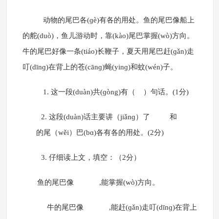
动物的尾巴各(ɡè)有各的用处。鱼的尾巴像船上
的舵(duò)，鱼儿游动时，靠(kào)尾巴掌握(wò)方向。
牛的尾巴好像一条(tiáo)长鞭子，夏天用尾巴赶(ɡǎn)走
叮(dīnɡ)在背上的苍(cānɡ)蝇(yinɡ)和蚊(wén)子。
1. 这一段(duàn)共(ɡòng)有（ ）句话。(1分)
2. 这段(duàn)话主要讲（jiǎnɡ）了 和
的尾（wěi）巴(bɑ)各有各的用处。(2分)
3. 仔细读上文，填空：（2分）
鱼的尾巴像 ,能掌握(wò)方向。
牛的尾巴像 ,能赶(ɡǎn)走叮(dīnɡ)在背上