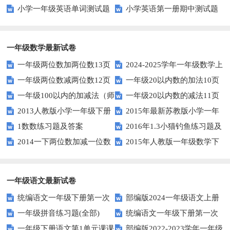
小学一年级英语单词测试题
小学英语第一册期中测试题
起一年级英语期中试卷
中试卷
一年级数学最新试卷
一年级两位数加两位数13页
2024-2025学年一年级数学上
一年级两位数减两位数12页
一年级20以内数的加法10页
册期末素养测评卷（考试版A4
一年级100以内的加减法（师
一年级20以内数的减法11页
人教版）
2013人教版小学一年级下册
2015年最新苏教版小学一年
版）
1数数练习题及答案
2016年1.3小猫钓鱼练习题及
第三单元整理与复习（一）练习
级数学下册第一次月考试卷
2014一下两位数加减一位数
2015年人教版一年级数学下
答案
题
和整十数练习题四
册第六单元测试题
一年级语文最新试卷
统编语文一年级下册第一次
部编版2024一年级语文上册
一年级拼音练习题(全部)
统编语文一年级下册第一次
月考测试题7
第一单元检测卷
一年级下册语文第1单元课课
部编版2022-2023学年一年级
月考测试题6