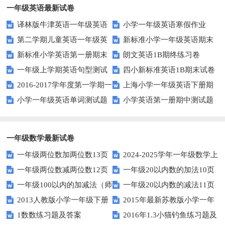
一年级英语最新试卷
译林版牛津英语一年级英语
小学一年级英语寒假作业
第二学期儿童英语一年级英
新标准小学一年级英语期末
1AB测试卷
新标准小学英语第一册期末
朗文英语1B期终练习卷
语期末试卷
质量检测题
一年级上学期英语句型测试
四小新标准英语1B期末试卷
测试题
2016-2017学年度第一学期一
上海小学一年级英语下册期
题
小学一年级英语单词测试题
小学英语第一册期中测试题
起一年级英语期中试卷
中试卷
一年级数学最新试卷
一年级两位数加两位数13页
2024-2025学年一年级数学上
一年级两位数减两位数12页
一年级20以内数的加法10页
册期末素养测评卷（考试版A4
一年级100以内的加减法（师
一年级20以内数的减法11页
人教版）
2013人教版小学一年级下册
2015年最新苏教版小学一年
版）
1数数练习题及答案
2016年1.3小猫钓鱼练习题及
第三单元整理与复习（一）练习
级数学下册第一次月考试卷