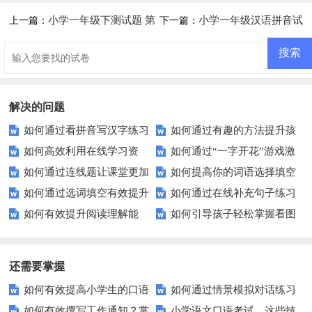
小学一年级下测试题 第
小学一年级汉语拼音试
上一篇：
下一篇：
三单元
题
解决的问题
如何通过看拼音写汉字练习
如何通过有趣的方法提升孩
如何高效利用在线学习资
如何通过“一字开花”游戏激
提高汉语水平？
子的组词能力？
如何通过连线题让课堂更加
如何提高你的词语选择填空
源，轻松提升自我？
发学生的创造力并扩大词汇量？
如何通过选词填空有效提升
如何通过在线补充句子练习
生动有趣？
技巧？——避免常见错误，掌握
如何有效提升阅读理解能
如何引导孩子轻松掌握看图
英语水平？
提升你的写作技巧？
高效练习方法
力？这里有你需要的所有技巧！
写话技巧？
还需要掌握
如何有效提高小学生的口语
如何通过情景模拟对话练习
如何有效撰写工作通知？掌
小学语文口语考试，这些技
交际测试成绩？
提高你的沟通能力？