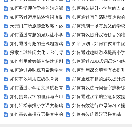
如何科学评估学生的沟通能
如何有效提升小学生的语文
握这些技巧让你的通知更专业！
巧让孩子自信应考？
如何巧妙运用描述性词语提
如何通过写作清晰表达你的
力？
拼写能力？
天安门广场旅游全攻略：必
如何策划一场有意义的学校
升教育效果？
愿望？
如何通过有趣的游戏让小学
如何有效提升汉语拼音的准
看的历史与文化景点
升旗仪式？
如何通过有趣的连线题游戏
姓名识别：如何在教育中促
生轻松掌握常见姓氏？
确性和流利度？这里有妙招！
探索全球姓氏文化：它们背
如何通过趣味游戏提高小学
提升孩子的逻辑思维能力？
进个性化学习？
如何利用偏旁部首快速识别
如何通过ABB式词语造句练
后隐藏的故事？
生的拼音水平？
如何通过趣味练习帮助学生
如何利用课文填空有效提升
汉字？
习提高孩子的语言表达能力？
如何有效利用在线教育资
如何通过有趣的游戏提升孩
掌握反义词匹配？
语文成绩？
如何通过小学语文测试卷有
如何有效进行同音字辨析练
源？
子的句子补全技巧？
如何提高汉字的理解与应用
如何通过汉字填空题有效提
效提高孩子的阅读与写作技能？
习？这些方法让你事半功倍！
如何轻松掌握小学语文基础
如何有效进行声母练习？提
能力？这里有妙招！
升小学生的汉字书写能力？
如何高效掌握汉语拼音中的
如何有效巩固汉语拼音基
知识？
升发音技巧有妙招！
整体认读音节？
础？这里有你需要的所有技巧！