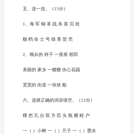
五、连一连。（15分）
1、海 军 铜 革 战 杀 英 贝 祝
舰 鸥 命 士 号 雄 害 贺 壳
2、顺从的 样子 一座座 稻田
美丽的 家乡 一艘艘 街心花园
宽宽的 街道 一块块 船
六、选择正确的词语填空。（12分）
棵 把 孔 台 双 方 匹 头 瓶 艘 畦 户
一（ ）小树 一（ ）尺子 一（ ）墨水