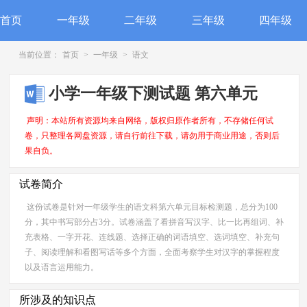
首页
一年级
二年级
三年级
四年级
当前位置：
首页
>
一年级
>
语文
小学一年级下测试题 第六单元
声明：本站所有资源均来自网络，版权归原作者所有，不存储任何试
卷，只整理各网盘资源，请自行前往下载，请勿用于商业用途，否则后
果自负。
试卷简介
这份试卷是针对一年级学生的语文科第六单元目标检测题，总分为100
分，其中书写部分占3分。试卷涵盖了看拼音写汉字、比一比再组词、补
充表格、一字开花、连线题、选择正确的词语填空、选词填空、补充句
子、阅读理解和看图写话等多个方面，全面考察学生对汉字的掌握程度
以及语言运用能力。
所涉及的知识点