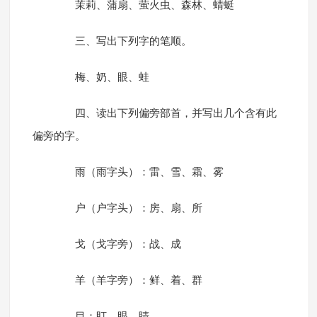
茉莉、蒲扇、萤火虫、森林、蜻蜓
三、写出下列字的笔顺。
梅、奶、眼、蛙
四、读出下列偏旁部首，并写出几个含有此
偏旁的字。
雨（雨字头）：雷、雪、霜、雾
户（户字头）：房、扇、所
戈（戈字旁）：战、成
羊（羊字旁）：鲜、着、群
目：盯、眼、睛