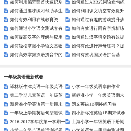
如何利用偏旁部首快速识别
如何通过ABB式词语造句练
后隐藏的故事？
生的拼音水平？
如何通过趣味练习帮助学生
如何利用课文填空有效提升
汉字？
习提高孩子的语言表达能力？
如何有效利用在线教育资
如何通过有趣的游戏提升孩
掌握反义词匹配？
语文成绩？
如何通过小学语文测试卷有
如何有效进行同音字辨析练
源？
子的句子补全技巧？
如何提高汉字的理解与应用
如何通过汉字填空题有效提
效提高孩子的阅读与写作技能？
习？这些方法让你事半功倍！
如何轻松掌握小学语文基础
如何有效进行声母练习？提
能力？这里有妙招！
升小学生的汉字书写能力？
如何高效掌握汉语拼音中的
如何有效巩固汉语拼音基
知识？
升发音技巧有妙招！
整体认读音节？
础？这里有你需要的所有技巧！
一年级英语最新试卷
译林版牛津英语一年级英语
小学一年级英语寒假作业
第二学期儿童英语一年级英
新标准小学一年级英语期末
1AB测试卷
新标准小学英语第一册期末
朗文英语1B期终练习卷
语期末试卷
质量检测题
一年级上学期英语句型测试
四小新标准英语1B期末试卷
测试题
2016-2017学年度第一学期一
上海小学一年级英语下册期
题
小学一年级英语单词测试题
小学英语第一册期中测试题
起一年级英语期中试卷
中试卷