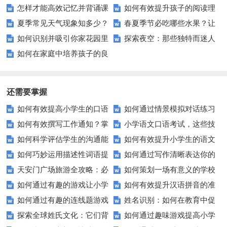
怎样才能高效记忆并背诵课
如何有效提升孩子的阅读理
词？高效默写技巧大揭秘！
汉字？
夏季常见天气现象知多少？
春夏季节必吃哪些水果？让
文？这里有诀窍！
解能力？这里有秘诀！
如何识别并吸引你家花园里
探索夜空：那些独特而迷人
带你了解背后的科学原理
你吃得健康又美味！
如何在家庭中培养孩子的良
的蝴蝶？
的星星名称背后的故事？
好卫生习惯？
还需要掌握
如何有效提高小学生的口语
如何通过情景模拟对话练习
如何有效撰写工作通知？掌
小学语文口语考试，这些技
交际测试成绩？
提高你的沟通能力？
如何科学评估学生的沟通能
如何有效提升小学生的语文
握这些技巧让你的通知更专业！
巧让孩子自信应考？
如何巧妙运用描述性词语提
如何通过写作清晰表达你的
力？
拼写能力？
天安门广场旅游全攻略：必
如何策划一场有意义的学校
升教育效果？
愿望？
如何通过有趣的游戏让小学
如何有效提升汉语拼音的准
看的历史与文化景点
升旗仪式？
如何通过有趣的连线题游戏
姓名识别：如何在教育中促
生轻松掌握常见姓氏？
确性和流利度？这里有妙招！
探索全球姓氏文化：它们背
如何通过趣味游戏提高小学
提升孩子的逻辑思维能力？
进个性化学习？