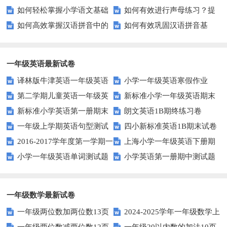
如何轻松掌握小学语文基础
如何有效进行声母练习？提
能力？这里有妙招！
升小学生的汉字书写能力？
如何高效掌握汉语拼音中的
如何有效巩固汉语拼音基
知识？
升发音技巧有妙招！
整体认读音节？
础？这里有你需要的所有技巧！
一年级英语最新试卷
译林版牛津英语一年级英语
小学一年级英语寒假作业
第二学期儿童英语一年级英
新标准小学一年级英语期末
1AB测试卷
新标准小学英语第一册期末
朗文英语1B期终练习卷
语期末试卷
质量检测题
一年级上学期英语句型测试
四小新标准英语1B期末试卷
测试题
2016-2017学年度第一学期一
上海小学一年级英语下册期
题
小学一年级英语单词测试题
小学英语第一册期中测试题
起一年级英语期中试卷
中试卷
一年级数学最新试卷
一年级两位数加两位数13页
2024-2025学年一年级数学上
一年级两位数减两位数12页
一年级20以内数的加法10页