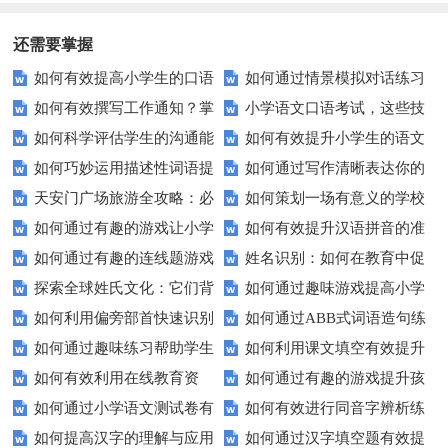
写话？
还需要掌握
如何有效提高小学生的口语
如何通过情景模拟对话练习
如何有效撰写工作通知？掌
小学语文口语考试，这些技
交际测试成绩？
提高你的沟通能力？
如何科学评估学生的沟通能
如何有效提升小学生的语文
握这些技巧让你的通知更专业！
巧让孩子自信应考？
如何巧妙运用描述性词语提
如何通过写作清晰表达你的
力？
拼写能力？
天安门广场旅游全攻略：必
如何策划一场有意义的学校
升教育效果？
愿望？
如何通过有趣的游戏让小学
如何有效提升汉语拼音的准
看的历史与文化景点
升旗仪式？
如何通过有趣的连线题游戏
姓名识别：如何在教育中促
生轻松掌握常见姓氏？
确性和流利度？这里有妙招！
探索全球姓氏文化：它们背
如何通过趣味游戏提高小学
提升孩子的逻辑思维能力？
进个性化学习？
如何利用偏旁部首快速识别
如何通过ABB式词语造句练
后隐藏的故事？
生的拼音水平？
如何通过趣味练习帮助学生
如何利用课文填空有效提升
汉字？
习提高孩子的语言表达能力？
如何有效利用在线教育资
如何通过有趣的游戏提升孩
掌握反义词匹配？
语文成绩？
如何通过小学语文测试卷有
如何有效进行同音字辨析练
源？
子的句子补全技巧？
如何提高汉字的理解与应用
如何通过汉字填空题有效提
效提高孩子的阅读与写作技能？
习？这些方法让你事半功倍！