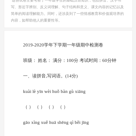
这份试卷主要考察了一年级学生的基础汉语知识，包括拼音、汉字书
写、形近字辨别、反义词理解、句子结构和意义、课文内容的记忆以及
简单的阅读理解能力。同时，还涉及到了一些情感教育和价值观培养的
内容，如帮助他人的重要性等。
2019-2020学年下学期一年级期中检测卷
班级： 姓名： 满分：100分 考试时间：60分钟
一、读拼音,写词语。(14分)
kuài lè yīn wèi huǒ bàn gù xiāng
（ ） （ ） （ ） （ ）
gāo xìng xuě huā shēng qì běi jīng