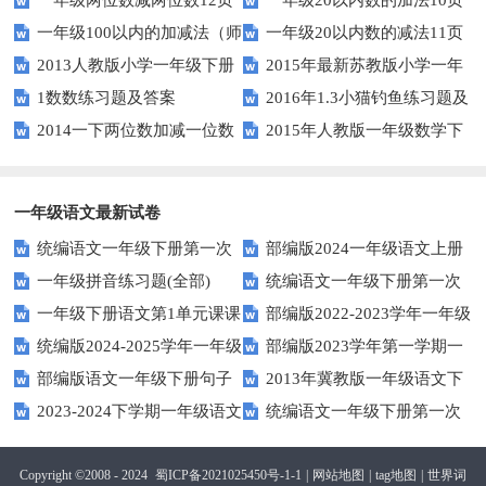
册期末素养测评卷（考试版A4
一年级100以内的加减法（师
一年级20以内数的减法11页
人教版）
2013人教版小学一年级下册
2015年最新苏教版小学一年
版）
1数数练习题及答案
2016年1.3小猫钓鱼练习题及
第三单元整理与复习（一）练习
级数学下册第一次月考试卷
2014一下两位数加减一位数
2015年人教版一年级数学下
答案
题
和整十数练习题四
册第六单元测试题
一年级语文最新试卷
统编语文一年级下册第一次
部编版2024一年级语文上册
一年级拼音练习题(全部)
统编语文一年级下册第一次
月考测试题7
第一单元检测卷
一年级下册语文第1单元课课
部编版2022-2023学年一年级
月考测试题6
统编版2024-2025学年一年级
部编版2023学年第一学期一
练
语文下册期中复习卷
部编版语文一年级下册句子
2013年冀教版一年级语文下
语文上册期末巩固测试卷
年级语文期中综合试卷
2023-2024下学期一年级语文
统编语文一年级下册第一次
专项训练
期末测试卷及答案
下册期末测试卷
月考测试题4（无答案）
Copyright ©2008 - 2024
蜀ICP备2021025450号-1-1
|
网站地图
|
tag地图
|
世界词