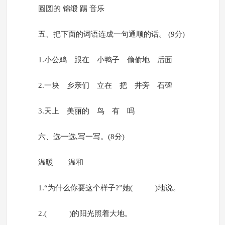
圆圆的 锦缎 踢 音乐
五、把下面的词语连成一句通顺的话。 (9分)
1.小公鸡 跟在 小鸭子 偷偷地 后面
2.一块 乡亲们 立在 把 井旁 石碑
3.天上 美丽的 鸟 有 吗
六、选一选,写一写。(8分)
温暖 温和
1.“为什么你要这个样子?”她( )地说。
2.( )的阳光照着大地。