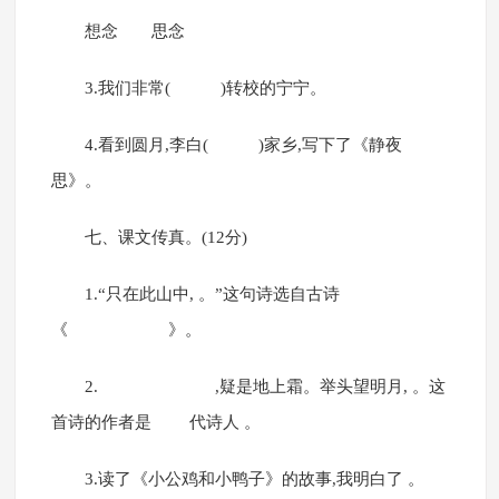
想念 思念
3.我们非常( )转校的宁宁。
4.看到圆月,李白( )家乡,写下了《静夜
思》。
七、课文传真。(12分)
1.“只在此山中, 。”这句诗选自古诗
《 》。
2. ,疑是地上霜。举头望明月, 。这
首诗的作者是 代诗人 。
3.读了《小公鸡和小鸭子》的故事,我明白了 。