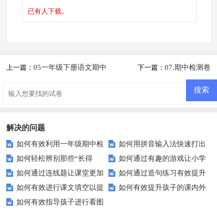
已有
人下载。
05一年级下册语文期中
07.期中检测卷
上一篇：
下一篇：
测试卷
解决的问题
如何有效利用一年级期中检
如何用拼音输入法快速打出
如何轻松辨别那些“长得
如何通过有趣的游戏让小学
测卷提升孩子成绩？
正确的汉字词语？
如何通过连线题让课堂更加
如何通过造句练习有效提升
像”的汉字？——形近字巧辨析
生成为反义词高手？
如何有效进行课文填空以提
如何有效提升孩子的课内外
生动有趣？
学生的语言运用能力？
如何有效指导孩子进行看图
升阅读理解？
阅读理解能力？