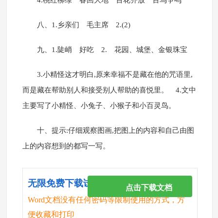
4.桃红柳绿 春回大地 百花齐放 百鸟争鸣
八、1.乡亲们 毛主席 2.(2)
九、1.陡峭 好吃 2. 花园、城堡、金银珠宝
3.小精怪这才明白,原来幸福不是藏在他的咒语里,
而是藏在帮助别人和接受别人帮助的喜悦里。 4.文中
主要写了小精怪、小兔子、小猴子和小百灵鸟。
十、提示:仔细观察图画,把图上的内容和自己由图
上的内容想到的都写一写。
无限免费下载试卷
点击下载文档
Word文档没有任何密码等限制使用的方式，方
便收藏和打印