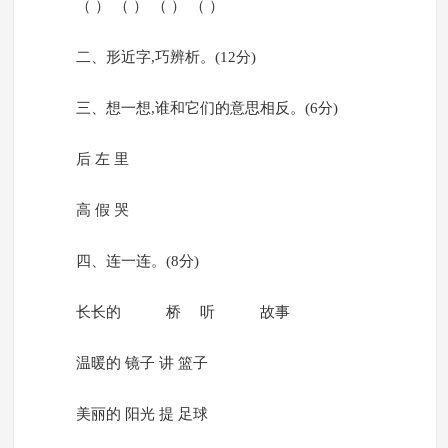
（ ） （ ） （ ） （ ）
二、形近字,巧辨析。(12分)
三、想一想,谁和它们的意思相反。(6分)
后 左 里
高 假 哭
四、连一连。(8分)
长长的 桥 听 故事
温暖的 镜子 讲 篮子
美丽的 阳光 提 足球