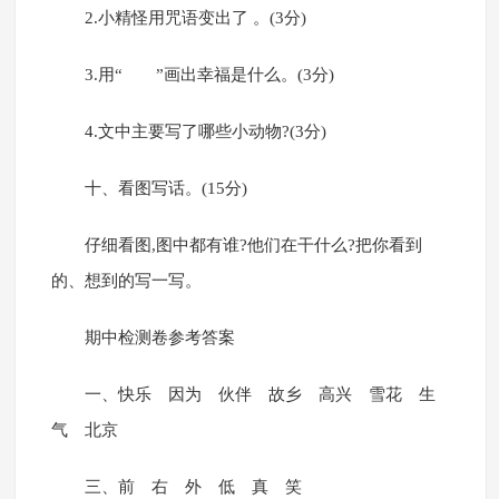
2.小精怪用咒语变出了 。(3分)
3.用“ ”画出幸福是什么。(3分)
4.文中主要写了哪些小动物?(3分)
十、看图写话。(15分)
仔细看图,图中都有谁?他们在干什么?把你看到
的、想到的写一写。
期中检测卷参考答案
一、快乐 因为 伙伴 故乡 高兴 雪花 生
气 北京
三、前 右 外 低 真 笑