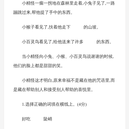
小精怪一瘸一拐地在森林里走着,小兔子见了,一路
蹦跳过来,帮他提了手中的东西。
小猴子看见了,扶着他走下 的山坡。
小百灵鸟看见了,给他送来了许多 的东西。
当小精怪向小兔、小猴、小百灵鸟说谢谢的时候,
他们的脸上都是甜甜的笑。
小精怪这才明白,原来幸福不是藏在他的咒语里,而
是藏在帮助别人和接受别人帮助的喜悦里。
1.选择正确的词填在横线上。(4分)
好吃 陡峭