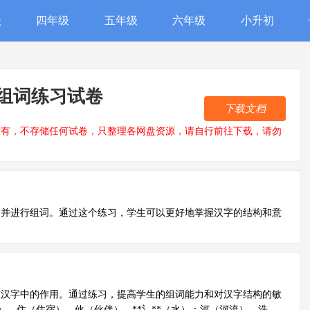
级
四年级
五年级
六年级
小升初
组词练习试卷
下载文档
所有，不存储任何试卷，只整理各网盘资源，请自行前往下载，请勿
，并进行组词。通过这个练习，学生可以更好地掌握汉字的结构和意
在汉字中的作用。通过练习，提高学生的组词能力和对汉字结构的敏
他人）、住（住宿）、伙（伙伴） - **氵**（水）：河（河流）、洗