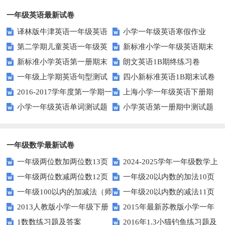
一年级英语最新试卷
译林版牛津英语一年级英语
小学一年级英语寒假作业
第二学期儿童英语一年级英
新标准小学一年级英语期末
1AB测试卷
新标准小学英语第一册期末
朗文英语1B期终练习卷
语期末试卷
质量检测题
一年级上学期英语句型测试
四小新标准英语1B期末试卷
测试题
2016-2017学年度第一学期一
上海小学一年级英语下册期
题
小学一年级英语单词测试题
小学英语第一册期中测试题
起一年级英语期中试卷
中试卷
一年级数学最新试卷
一年级两位数加两位数13页
2024-2025学年一年级数学上
一年级两位数减两位数12页
一年级20以内数的加法10页
册期末素养测评卷（考试版A4
一年级100以内的加减法（师
一年级20以内数的减法11页
人教版）
2013人教版小学一年级下册
2015年最新苏教版小学一年
版）
1数数练习题及答案
2016年1.3小猫钓鱼练习题及
第三单元整理与复习（一）练习
级数学下册第一次月考试卷