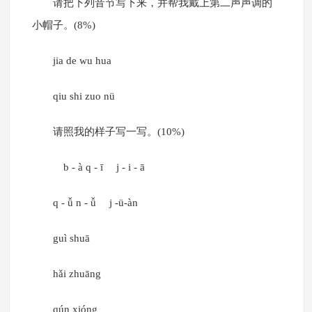
请把下列音节写下来，并帮我戴上第二声声调的
小帽子。(8%)
jia de wu hua
qiu shi zuo nü
请照我的样子写一写。(10%)
b - à q - ī j - i - ā
q - ǚ n - ǚ j -ü-àn
guì shuā
hǎi zhuāng
qún xióng