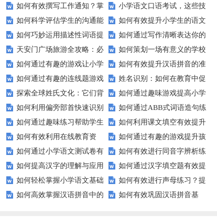
如何有效撰写工作通知？掌
小学语文口语考试，这些技
交际测试成绩？
提高你的沟通能力？
如何科学评估学生的沟通能
如何有效提升小学生的语文
握这些技巧让你的通知更专业！
巧让孩子自信应考？
如何巧妙运用描述性词语提
如何通过写作清晰表达你的
力？
拼写能力？
天安门广场旅游全攻略：必
如何策划一场有意义的学校
升教育效果？
愿望？
如何通过有趣的游戏让小学
如何有效提升汉语拼音的准
看的历史与文化景点
升旗仪式？
如何通过有趣的连线题游戏
姓名识别：如何在教育中促
生轻松掌握常见姓氏？
确性和流利度？这里有妙招！
探索全球姓氏文化：它们背
如何通过趣味游戏提高小学
提升孩子的逻辑思维能力？
进个性化学习？
如何利用偏旁部首快速识别
如何通过ABB式词语造句练
后隐藏的故事？
生的拼音水平？
如何通过趣味练习帮助学生
如何利用课文填空有效提升
汉字？
习提高孩子的语言表达能力？
如何有效利用在线教育资
如何通过有趣的游戏提升孩
掌握反义词匹配？
语文成绩？
如何通过小学语文测试卷有
如何有效进行同音字辨析练
源？
子的句子补全技巧？
如何提高汉字的理解与应用
如何通过汉字填空题有效提
效提高孩子的阅读与写作技能？
习？这些方法让你事半功倍！
如何轻松掌握小学语文基础
如何有效进行声母练习？提
能力？这里有妙招！
升小学生的汉字书写能力？
如何高效掌握汉语拼音中的
如何有效巩固汉语拼音基
知识？
升发音技巧有妙招！
整体认读音节？
础？这里有你需要的所有技巧！