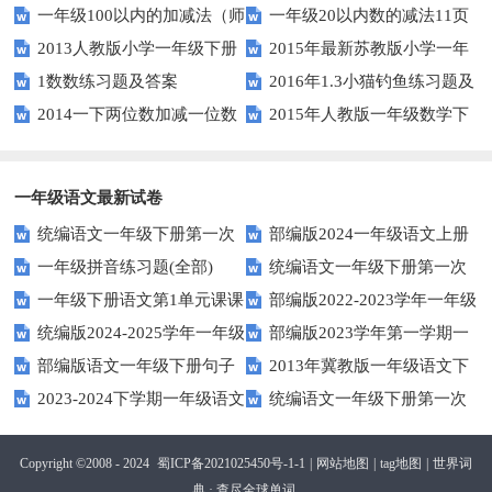
一年级100以内的加减法（师
一年级20以内数的减法11页
人教版）
2013人教版小学一年级下册
2015年最新苏教版小学一年
版）
1数数练习题及答案
2016年1.3小猫钓鱼练习题及
第三单元整理与复习（一）练习
级数学下册第一次月考试卷
2014一下两位数加减一位数
2015年人教版一年级数学下
答案
题
和整十数练习题四
册第六单元测试题
一年级语文最新试卷
统编语文一年级下册第一次
部编版2024一年级语文上册
一年级拼音练习题(全部)
统编语文一年级下册第一次
月考测试题7
第一单元检测卷
一年级下册语文第1单元课课
部编版2022-2023学年一年级
月考测试题6
统编版2024-2025学年一年级
部编版2023学年第一学期一
练
语文下册期中复习卷
部编版语文一年级下册句子
2013年冀教版一年级语文下
语文上册期末巩固测试卷
年级语文期中综合试卷
2023-2024下学期一年级语文
统编语文一年级下册第一次
专项训练
期末测试卷及答案
下册期末测试卷
月考测试题4（无答案）
Copyright ©2008 - 2024
蜀ICP备2021025450号-1-1
|
网站地图
|
tag地图
|
世界词
典 · 查尽全球单词