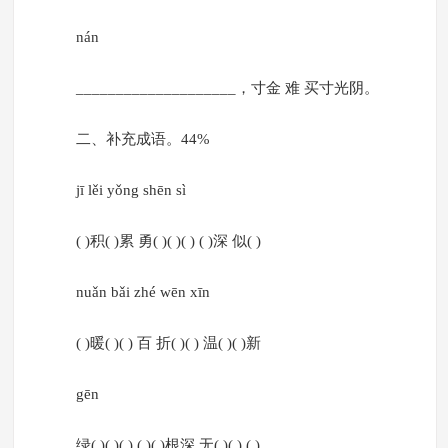
nán
____________________，寸金 难 买寸光阴。
二、补充成语。44%
jī lěi yǒng shēn sì
( )积( )累 勇( )( )( ) ( )深 似( )
nuǎn bǎi zhé wēn xīn
( )暖( )( ) 百 折( )( ) 温( )( )新
gēn
绿( )( )( ) ( )( )根深 无( )( ) ( )