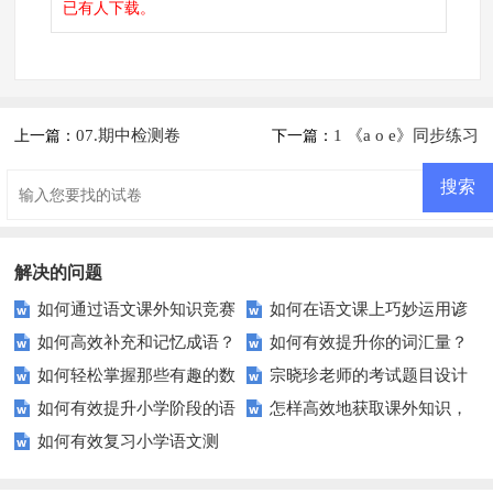
已有
人下载。
07.期中检测卷
1 《a o e》同步练习
上一篇：
下一篇：
解决的问题
如何通过语文课外知识竞赛
如何在语文课上巧妙运用谚
如何高效补充和记忆成语？
如何有效提升你的词汇量？
提升一年级孩子的学习兴趣？
语诗句？
如何轻松掌握那些有趣的数
宗晓珍老师的考试题目设计
这些技巧助你一臂之力
这些技巧让你事半功倍！
如何有效提升小学阶段的语
怎样高效地获取课外知识，
字成语？
秘诀：让学习更有趣！
如何有效复习小学语文测
文基础能力？
让成绩更上一层楼？
试？掌握这些技巧轻松拿高分！