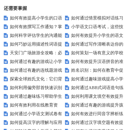
还需要掌握
如何有效提高小学生的口语
如何通过情景模拟对话练习
如何有效撰写工作通知？掌
小学语文口语考试，这些技
交际测试成绩？
提高你的沟通能力？
如何科学评估学生的沟通能
如何有效提升小学生的语文
握这些技巧让你的通知更专业！
巧让孩子自信应考？
如何巧妙运用描述性词语提
如何通过写作清晰表达你的
力？
拼写能力？
天安门广场旅游全攻略：必
如何策划一场有意义的学校
升教育效果？
愿望？
如何通过有趣的游戏让小学
如何有效提升汉语拼音的准
看的历史与文化景点
升旗仪式？
如何通过有趣的连线题游戏
姓名识别：如何在教育中促
生轻松掌握常见姓氏？
确性和流利度？这里有妙招！
探索全球姓氏文化：它们背
如何通过趣味游戏提高小学
提升孩子的逻辑思维能力？
进个性化学习？
如何利用偏旁部首快速识别
如何通过ABB式词语造句练
后隐藏的故事？
生的拼音水平？
如何通过趣味练习帮助学生
如何利用课文填空有效提升
汉字？
习提高孩子的语言表达能力？
如何有效利用在线教育资
如何通过有趣的游戏提升孩
掌握反义词匹配？
语文成绩？
如何通过小学语文测试卷有
如何有效进行同音字辨析练
源？
子的句子补全技巧？
如何提高汉字的理解与应用
如何通过汉字填空题有效提
效提高孩子的阅读与写作技能？
习？这些方法让你事半功倍！