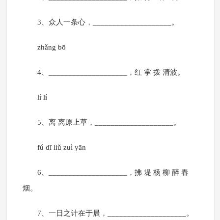
3、众人一条心，____________________。
zhǎng bō
4、____________________，红 掌 拨 清波。
lí lí
5、离 离原上草，____________________。
fú dī liǔ zuì yān
6、____________________，拂 堤 杨 柳 醉 春
烟。
7、一日之计在于晨，____________________。