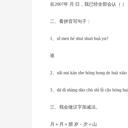
在2007年 月 日，我已经全部会认（ ）
二、看拼音写句子：
1、nǐ men hé shuí shuō huà yɑ?
谁
2、nǎi nɑi kàn zhe hónɡ honɡ de huà xiào 
3、dà dì shànɡ dào chù shì lǜ cǎo hónɡ hu
三、我会做汉字加减法。
月＋月＝朋 岁－夕＝山