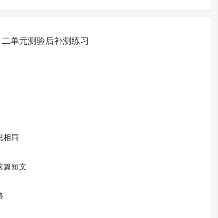
、二单元测验后补测练习
思相同
 这篇短文
格