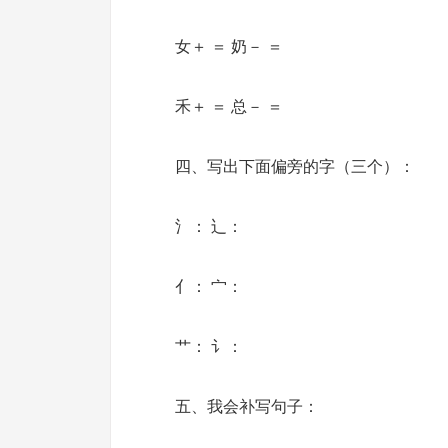
女＋ ＝ 奶－ ＝
禾＋ ＝ 总－ ＝
四、写出下面偏旁的字（三个）：
氵： 辶：
亻： 宀：
艹： 讠：
五、我会补写句子：