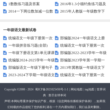
1数数练习题及答案
2016年1.3小猫钓鱼练习题及
第三单元整理与复习（一）练习
级数学下册第一次月考试卷
2014一下两位数加减一位数
2015年人教版一年级数学下
答案
题
和整十数练习题四
册第六单元测试题
一年级语文最新试卷
统编语文一年级下册第一次
部编版2024一年级语文上册
一年级拼音练习题(全部)
统编语文一年级下册第一次
月考测试题7
第一单元检测卷
一年级下册语文第1单元课课
部编版2022-2023学年一年级
月考测试题6
统编版2024-2025学年一年级
部编版2023学年第一学期一
练
语文下册期中复习卷
部编版语文一年级下册句子
2013年冀教版一年级语文下
语文上册期末巩固测试卷
年级语文期中综合试卷
2023-2024下学期一年级语文
统编语文一年级下册第一次
专项训练
期末测试卷及答案
下册期末测试卷
月考测试题4（无答案）
Copyright ©2008 - 2024
蜀ICP备2021025450号-1-1
|
网站地图
|
tag地图
|
世界词
典 · 查尽全球单词
声明:本网站尊重并保护知识产权，根据《信息网络传播权保护条例》，如果我
们转载的作品侵犯了您的权利,请在一个月内通知我们，我们会及时删除。