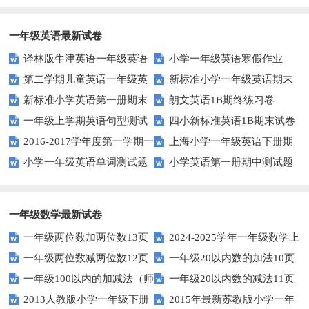
整体认读音节？
础？这里有你需要的所有技巧！
一年级英语最新试卷
译林版牛津英语一年级英语
小学一年级英语寒假作业
第二学期儿童英语一年级英
新标准小学一年级英语期末
1AB测试卷
新标准小学英语第一册期末
朗文英语1B期终练习卷
语期末试卷
质量检测题
一年级上学期英语句型测试
四小新标准英语1B期末试卷
测试题
2016-2017学年度第一学期一
上海小学一年级英语下册期
题
小学一年级英语单词测试题
小学英语第一册期中测试题
起一年级英语期中试卷
中试卷
一年级数学最新试卷
一年级两位数加两位数13页
2024-2025学年一年级数学上
一年级两位数减两位数12页
一年级20以内数的加法10页
册期末素养测评卷（考试版A4
一年级100以内的加减法（师
一年级20以内数的减法11页
人教版）
2013人教版小学一年级下册
2015年最新苏教版小学一年
版）