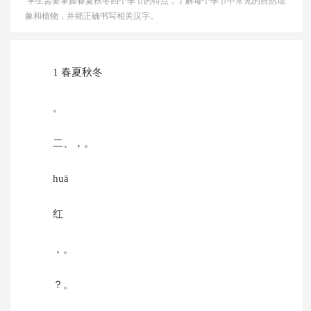
学生需要掌握春夏秋冬四个季节的特点，了解每个季节中常见的自然现
象和植物，并能正确书写相关汉字。
1 春夏秋冬
。
二、，。
huā
红
，。
？。