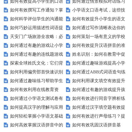
如何有效提高小学生的口语
如何通过情景模拟对话练习
如何有效撰写工作通知？掌
小学语文口语考试，这些技
交际测试成绩？
提高你的沟通能力？
如何科学评估学生的沟通能
如何有效提升小学生的语文
握这些技巧让你的通知更专业！
巧让孩子自信应考？
如何巧妙运用描述性词语提
如何通过写作清晰表达你的
力？
拼写能力？
天安门广场旅游全攻略：必
如何策划一场有意义的学校
升教育效果？
愿望？
如何通过有趣的游戏让小学
如何有效提升汉语拼音的准
看的历史与文化景点
升旗仪式？
如何通过有趣的连线题游戏
姓名识别：如何在教育中促
生轻松掌握常见姓氏？
确性和流利度？这里有妙招！
探索全球姓氏文化：它们背
如何通过趣味游戏提高小学
提升孩子的逻辑思维能力？
进个性化学习？
如何利用偏旁部首快速识别
如何通过ABB式词语造句练
后隐藏的故事？
生的拼音水平？
如何通过趣味练习帮助学生
如何利用课文填空有效提升
汉字？
习提高孩子的语言表达能力？
如何有效利用在线教育资
如何通过有趣的游戏提升孩
掌握反义词匹配？
语文成绩？
如何通过小学语文测试卷有
如何有效进行同音字辨析练
源？
子的句子补全技巧？
如何提高汉字的理解与应用
如何通过汉字填空题有效提
效提高孩子的阅读与写作技能？
习？这些方法让你事半功倍！
如何轻松掌握小学语文基础
如何有效进行声母练习？提
能力？这里有妙招！
升小学生的汉字书写能力？
如何高效掌握汉语拼音中的
如何有效巩固汉语拼音基
知识？
升发音技巧有妙招！