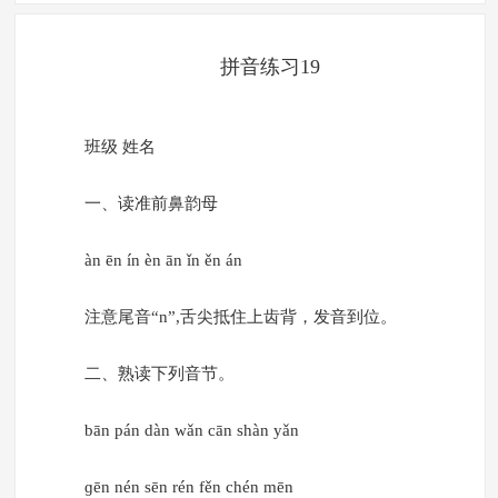
拼音练习19
班级 姓名
一、读准前鼻韵母
àn ēn ín èn ān ǐn ěn án
注意尾音“n”,舌尖抵住上齿背，发音到位。
二、熟读下列音节。
bān pán dàn wǎn cān shàn yǎn
ɡēn nén sēn rén fěn chén mēn