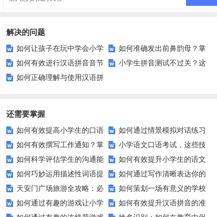
解决的问题
如何让孩子在玩中学会小学
如何准确发出前鼻韵母？掌
如何有效进行汉语拼音音节
小学生拼音测试不过关？这
拼音？
握这些小技巧轻松搞定！
如何正确理解与使用汉语拼
练习？这里有5个实用技巧
些方法让你的孩子轻松拿高分！
音音节？
还需要掌握
如何有效提高小学生的口语
如何通过情景模拟对话练习
如何有效撰写工作通知？掌
小学语文口语考试，这些技
交际测试成绩？
提高你的沟通能力？
如何科学评估学生的沟通能
如何有效提升小学生的语文
握这些技巧让你的通知更专业！
巧让孩子自信应考？
如何巧妙运用描述性词语提
如何通过写作清晰表达你的
力？
拼写能力？
天安门广场旅游全攻略：必
如何策划一场有意义的学校
升教育效果？
愿望？
如何通过有趣的游戏让小学
如何有效提升汉语拼音的准
看的历史与文化景点
升旗仪式？