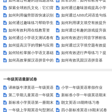
如何通过有趣的连线题游戏
姓名识别：如何在教育中促
生轻松掌握常见姓氏？
确性和流利度？这里有妙招！
探索全球姓氏文化：它们背
如何通过趣味游戏提高小学
提升孩子的逻辑思维能力？
进个性化学习？
如何利用偏旁部首快速识别
如何通过ABB式词语造句练
后隐藏的故事？
生的拼音水平？
如何通过趣味练习帮助学生
如何利用课文填空有效提升
汉字？
习提高孩子的语言表达能力？
如何有效利用在线教育资
如何通过有趣的游戏提升孩
掌握反义词匹配？
语文成绩？
如何通过小学语文测试卷有
如何有效进行同音字辨析练
源？
子的句子补全技巧？
如何提高汉字的理解与应用
如何通过汉字填空题有效提
效提高孩子的阅读与写作技能？
习？这些方法让你事半功倍！
如何轻松掌握小学语文基础
如何有效进行声母练习？提
能力？这里有妙招！
升小学生的汉字书写能力？
如何高效掌握汉语拼音中的
如何有效巩固汉语拼音基
知识？
升发音技巧有妙招！
整体认读音节？
础？这里有你需要的所有技巧！
一年级英语最新试卷
译林版牛津英语一年级英语
小学一年级英语寒假作业
第二学期儿童英语一年级英
新标准小学一年级英语期末
1AB测试卷
新标准小学英语第一册期末
朗文英语1B期终练习卷
语期末试卷
质量检测题
一年级上学期英语句型测试
四小新标准英语1B期末试卷
测试题