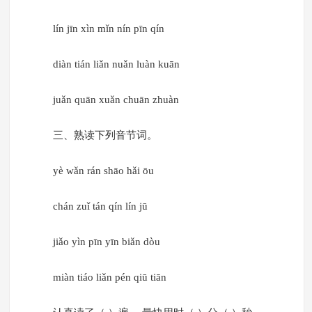
lín jīn xìn mǐn nín pīn qín
diàn tián liǎn nuǎn luàn kuān
juǎn quān xuǎn chuān zhuàn
三、熟读下列音节词。
yè wǎn rán shāo hǎi ōu
chán zuǐ tán qín lín jū
jiǎo yìn pīn yīn biǎn dòu
miàn tiáo liǎn pén qiū tiān