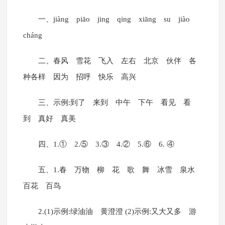
一、jiàng piāo jing qing xiāng su jiào
cháng
二、春风 雪花 飞入 左右 北京 伙伴 各
种各样 因为 招呼 快乐 高兴
三、示例:到了 来到 中午 下午 看见 看
到 真好 真美
四、1.① 2.⑤ 3.③ 4.② 5.⑥ 6. ④
五、1.春 万物 柳 花 歌 舞 冰雪 泉水
百花 百鸟
2.(1)示例:绿油油 黄澄澄 (2)示例:又大又多 游