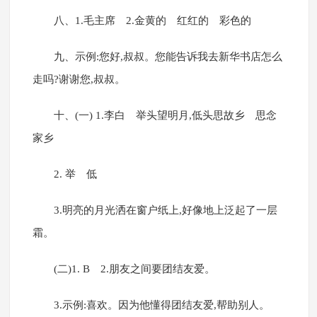
八、1.毛主席 2.金黄的 红红的 彩色的
九、示例:您好,叔叔。您能告诉我去新华书店怎么
走吗?谢谢您,叔叔。
十、(一) 1.李白 举头望明月,低头思故乡 思念
家乡
2. 举 低
3.明亮的月光洒在窗户纸上,好像地上泛起了一层
霜。
(二)1. B 2.朋友之间要团结友爱。
3.示例:喜欢。因为他懂得团结友爱,帮助别人。