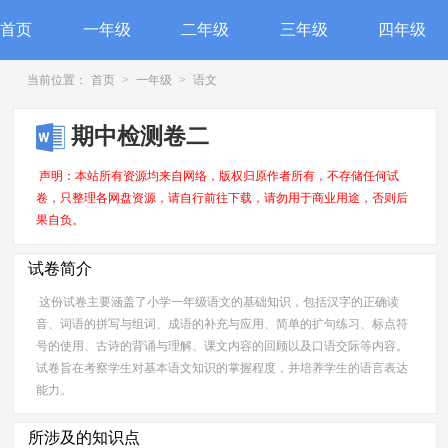
首页
一年级
二年级
三年级
四年级
当前位置：
首页
>
一年级
>
语文
期中检测卷二
声明：本站所有资源均来自网络，版权归原作者所有，不存储任何试
卷，只整理各网盘资源，请自行前往下载，请勿用于商业用途，否则后
果自负。
试卷简介
这份试卷主要涵盖了小学一年级语文的基础知识，包括汉字的正确读
音、词语的拼写与组词、成语的补充与应用、简单的扩句练习、标点符
号的使用、古诗的背诵与理解、课文内容的回顾以及口语交际等内容。
试卷旨在考察学生对基本语文知识的掌握程度，并培养学生的语言表达
能力。
所涉及的知识点