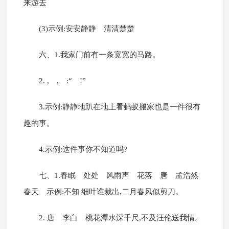
来游去
(3)示例:安安静静 清清楚楚
六、1.我家门前有一条宽宽的马路。
2. , , :“ !”
3.示例:静静地趴在地上看蚂蚁搬家也是一件很有
趣的事。
4.示例:这件事你不知道吗?
七、1.春眠 处处 风雨声 花落 唐 孟浩然
春天 示例:不知 细叶谁裁出,二月春风似剪刀。
2. 唐 李白 桃花潭水深千尺,不及汪伦送我情。