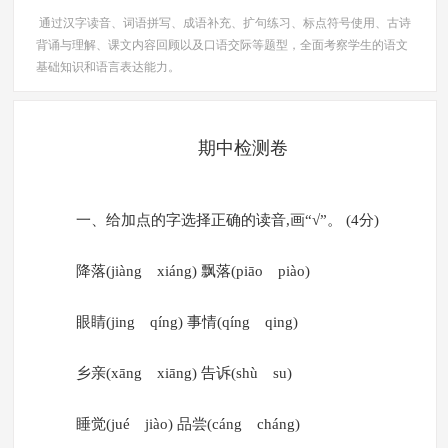
通过汉字读音、词语拼写、成语补充、扩句练习、标点符号使用、古诗
背诵与理解、课文内容回顾以及口语交际等题型，全面考察学生的语文
基础知识和语言表达能力。
期中检测卷
一、给加点的字选择正确的读音,画“√”。 (4分)
降落(jiàng xiáng) 飘落(piāo piào)
眼睛(jing qíng) 事情(qíng qing)
乡亲(xāng xiāng) 告诉(shù su)
睡觉(jué jiào) 品尝(cáng cháng)