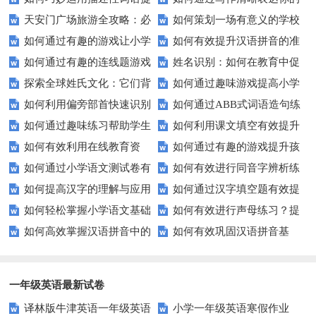
天安门广场旅游全攻略：必
如何策划一场有意义的学校
升教育效果？
愿望？
如何通过有趣的游戏让小学
如何有效提升汉语拼音的准
看的历史与文化景点
升旗仪式？
如何通过有趣的连线题游戏
姓名识别：如何在教育中促
生轻松掌握常见姓氏？
确性和流利度？这里有妙招！
探索全球姓氏文化：它们背
如何通过趣味游戏提高小学
提升孩子的逻辑思维能力？
进个性化学习？
如何利用偏旁部首快速识别
如何通过ABB式词语造句练
后隐藏的故事？
生的拼音水平？
如何通过趣味练习帮助学生
如何利用课文填空有效提升
汉字？
习提高孩子的语言表达能力？
如何有效利用在线教育资
如何通过有趣的游戏提升孩
掌握反义词匹配？
语文成绩？
如何通过小学语文测试卷有
如何有效进行同音字辨析练
源？
子的句子补全技巧？
如何提高汉字的理解与应用
如何通过汉字填空题有效提
效提高孩子的阅读与写作技能？
习？这些方法让你事半功倍！
如何轻松掌握小学语文基础
如何有效进行声母练习？提
能力？这里有妙招！
升小学生的汉字书写能力？
如何高效掌握汉语拼音中的
如何有效巩固汉语拼音基
知识？
升发音技巧有妙招！
整体认读音节？
础？这里有你需要的所有技巧！
一年级英语最新试卷
译林版牛津英语一年级英语
小学一年级英语寒假作业