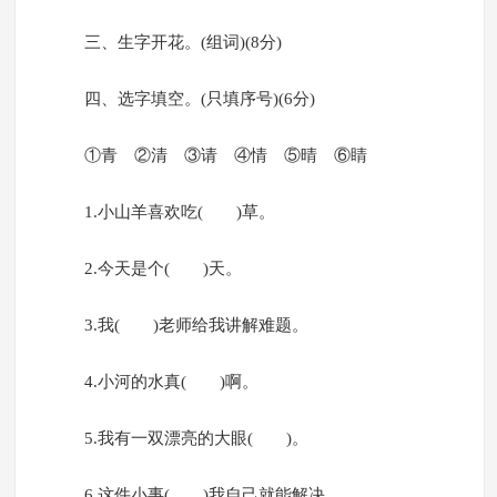
三、生字开花。(组词)(8分)
四、选字填空。(只填序号)(6分)
①青 ②清 ③请 ④情 ⑤晴 ⑥睛
1.小山羊喜欢吃( )草。
2.今天是个( )天。
3.我( )老师给我讲解难题。
4.小河的水真( )啊。
5.我有一双漂亮的大眼( )。
6.这件小事( )我自己就能解决。