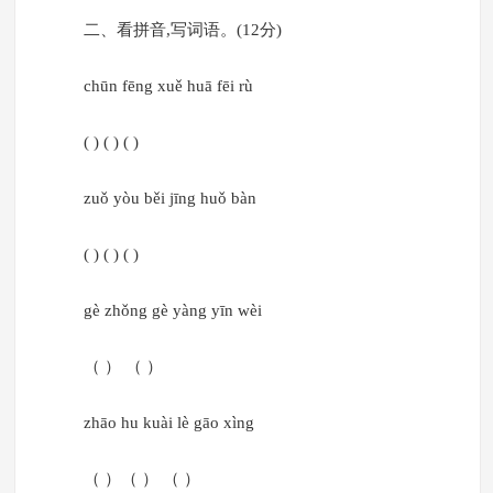
二、看拼音,写词语。(12分)
chūn fēng xuě huā fēi rù
( ) ( ) ( )
zuǒ yòu běi jīng huǒ bàn
( ) ( ) ( )
gè zhǒng gè yàng yīn wèi
（ ） （ ）
zhāo hu kuài lè gāo xìng
（ ）（ ） （ ）