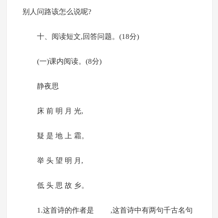
别人问路该怎么说呢?
十、阅读短文,回答问题。(18分)
(一)课内阅读。(8分)
静夜思
床 前 明 月 光,
疑 是 地 上 霜。
举 头 望 明 月,
低 头 思 故 乡。
1.这首诗的作者是 ,这首诗中有两句千古名句