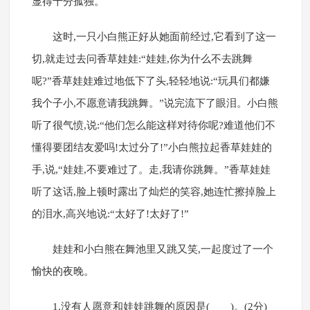
显得十分孤独。
这时,一只小白熊正好从她面前经过,它看到了这一
切,就走过去问香草娃娃:“娃娃,你为什么不去跳舞
呢?”香草娃娃难过地低下了头,轻轻地说:“玩具们都嫌
我个子小,不愿意请我跳舞。”说完流下了眼泪。小白熊
听了很气愤,说:“他们怎么能这样对待你呢?难道他们不
懂得要团结友爱吗!太过分了!”小白熊拉起香草娃娃的
手,说,“娃娃,不要难过了。走,我请你跳舞。”香草娃娃
听了这话,脸上顿时露出了灿烂的笑容,她连忙擦掉脸上
的泪水,高兴地说:“太好了!太好了!”
娃娃和小白熊在舞池里又跳又笑,一起度过了一个
愉快的夜晚。
1.没有人愿意和娃娃跳舞的原因是( )。(2分)