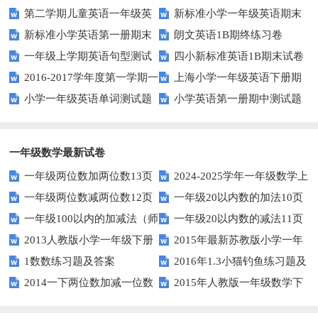
第二学期儿童英语一年级英
新标准小学一年级英语期末
1AB测试卷
新标准小学英语第一册期末
朗文英语1B期终练习卷
语期末试卷
质量检测题
一年级上学期英语句型测试
四小新标准英语1B期末试卷
测试题
2016-2017学年度第一学期一
上海小学一年级英语下册期
题
小学一年级英语单词测试题
小学英语第一册期中测试题
起一年级英语期中试卷
中试卷
一年级数学最新试卷
一年级两位数加两位数13页
2024-2025学年一年级数学上
一年级两位数减两位数12页
一年级20以内数的加法10页
册期末素养测评卷（考试版A4
一年级100以内的加减法（师
一年级20以内数的减法11页
人教版）
2013人教版小学一年级下册
2015年最新苏教版小学一年
版）
1数数练习题及答案
2016年1.3小猫钓鱼练习题及
第三单元整理与复习（一）练习
级数学下册第一次月考试卷
2014一下两位数加减一位数
2015年人教版一年级数学下
答案
题
和整十数练习题四
册第六单元测试题