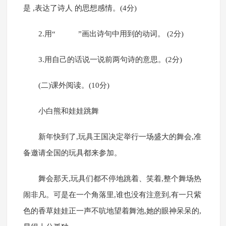
是 ,表达了诗人 的思想感情。(4分)
2.用“ ”画出诗句中用到的动词。 (2分)
3.用自己的话说一说前两句诗的意思。(2分)
(二)课外阅读。(10分)
小白熊和娃娃跳舞
新年快到了,玩具王国决定举行一场盛大的舞会,准
备邀请全国的玩具都来参加。
舞会那天,玩具们都不停地跳着、笑着,整个舞场热
闹非凡。可是在一个角落里,谁也没有注意到,有一只紫
色的香草娃娃正一声不吭地望着舞池,她的眼神呆呆的,