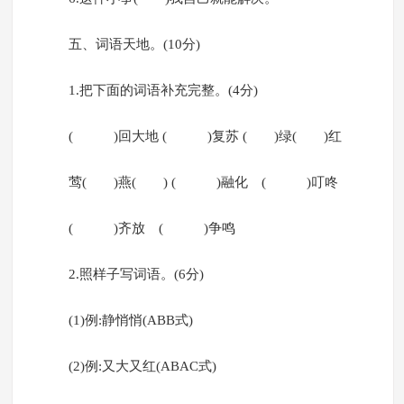
五、词语天地。(10分)
1.把下面的词语补充完整。(4分)
( )回大地 ( )复苏 ( )绿( )红
莺( )燕( ) ( )融化 ( )叮咚
( )齐放 ( )争鸣
2.照样子写词语。(6分)
(1)例:静悄悄(ABB式)
(2)例:又大又红(ABAC式)