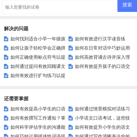
解决的问题
如何找到适合小学一年级孩
如何有效进行汉字读音练
如何让孩子轻松学会正确拼
如何在日常对话中巧妙运用
子的语文试卷？
习？这些方法让你的汉语发音更
如何正确使用标点符号以提
如何高效背诵古诗并深入理
写词语并巧妙组词？
成语？这些技巧让你更胜一筹！
标准
如何通过提问有效回顾课文
如何有效提升孩子的口语交
升文章清晰度？
解其意境？
如何有效进行扩句练习以提
内容？
际能力？家长和教师不可不知的
升学生的写作水平？
方法
还需要掌握
如何有效提高小学生的口语
如何通过情景模拟对话练习
如何有效撰写工作通知？掌
小学语文口语考试，这些技
交际测试成绩？
提高你的沟通能力？
如何科学评估学生的沟通能
如何有效提升小学生的语文
握这些技巧让你的通知更专业！
巧让孩子自信应考？
如何巧妙运用描述性词语提
如何通过写作清晰表达你的
力？
拼写能力？