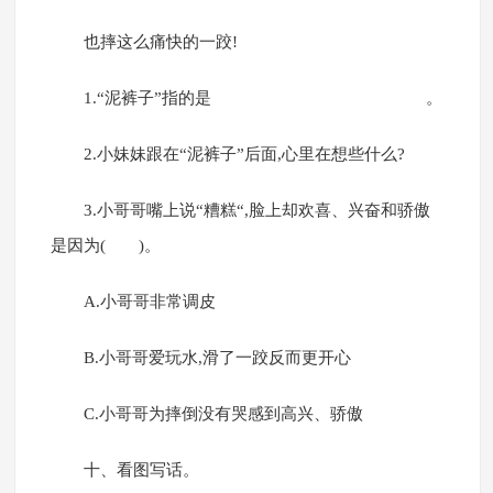
也摔这么痛快的一跤!
1.“泥裤子”指的是 。
2.小妹妹跟在“泥裤子”后面,心里在想些什么?
3.小哥哥嘴上说“糟糕“,脸上却欢喜、兴奋和骄傲
是因为( )。
A.小哥哥非常调皮
B.小哥哥爱玩水,滑了一跤反而更开心
C.小哥哥为摔倒没有哭感到高兴、骄傲
十、看图写话。