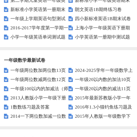
第二学期儿童英语一年级英
新标准小学一年级英语期末
1AB测试卷
新标准小学英语第一册期末
朗文英语1B期终练习卷
语期末试卷
质量检测题
一年级上学期英语句型测试
四小新标准英语1B期末试卷
测试题
2016-2017学年度第一学期一
上海小学一年级英语下册期
题
小学一年级英语单词测试题
小学英语第一册期中测试题
起一年级英语期中试卷
中试卷
一年级数学最新试卷
一年级两位数加两位数13页
2024-2025学年一年级数学上
一年级两位数减两位数12页
一年级20以内数的加法10页
册期末素养测评卷（考试版A4
一年级100以内的加减法（师
一年级20以内数的减法11页
人教版）
2013人教版小学一年级下册
2015年最新苏教版小学一年
版）
1数数练习题及答案
2016年1.3小猫钓鱼练习题及
第三单元整理与复习（一）练习
级数学下册第一次月考试卷
2014一下两位数加减一位数
2015年人教版一年级数学下
答案
题
和整十数练习题四
册第六单元测试题