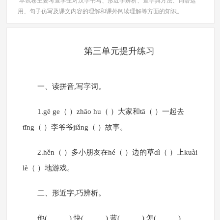
本试卷主要考查学生对汉字书写、形近字辨析、查字典方法、词语运
用、句子仿写及课文内容的理解和课外阅读理解等方面的知识。
第三单元提升练习
一、读拼音,写字词。
1.gē ge（ ）zhāo hu（ ）大家和tā（ ）一起去
tīng（ ）李爷爷jiǎng（ ）故事。
2.hěn（ ）多小朋友在hé（ ）边的草dì（ ）上kuài
lè（ ）地游戏。
二、形近字,巧辨析。
他( ) 快( ) 蓝( ) 怎( )