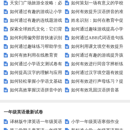
天安门广场旅游全攻略：必
如何策划一场有意义的学校
升教育效果？
愿望？
如何通过有趣的游戏让小学
如何有效提升汉语拼音的准
看的历史与文化景点
升旗仪式？
如何通过有趣的连线题游戏
姓名识别：如何在教育中促
生轻松掌握常见姓氏？
确性和流利度？这里有妙招！
探索全球姓氏文化：它们背
如何通过趣味游戏提高小学
提升孩子的逻辑思维能力？
进个性化学习？
如何利用偏旁部首快速识别
如何通过ABB式词语造句练
后隐藏的故事？
生的拼音水平？
如何通过趣味练习帮助学生
如何利用课文填空有效提升
汉字？
习提高孩子的语言表达能力？
如何有效利用在线教育资
如何通过有趣的游戏提升孩
掌握反义词匹配？
语文成绩？
如何通过小学语文测试卷有
如何有效进行同音字辨析练
源？
子的句子补全技巧？
如何提高汉字的理解与应用
如何通过汉字填空题有效提
效提高孩子的阅读与写作技能？
习？这些方法让你事半功倍！
如何轻松掌握小学语文基础
如何有效进行声母练习？提
能力？这里有妙招！
升小学生的汉字书写能力？
如何高效掌握汉语拼音中的
如何有效巩固汉语拼音基
知识？
升发音技巧有妙招！
整体认读音节？
础？这里有你需要的所有技巧！
一年级英语最新试卷
译林版牛津英语一年级英语
小学一年级英语寒假作业