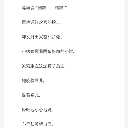
嘴里说:“糟糕——糟糕!”
而他通红欢喜的脸上,
却发射出兴奋和骄傲。
小妹妹撅着两条短粗的小辫,
紧紧跟在这泥裤子后面,
她咬着唇儿,
提着裙儿,
轻轻地小心地跑,
心里却希望自己,