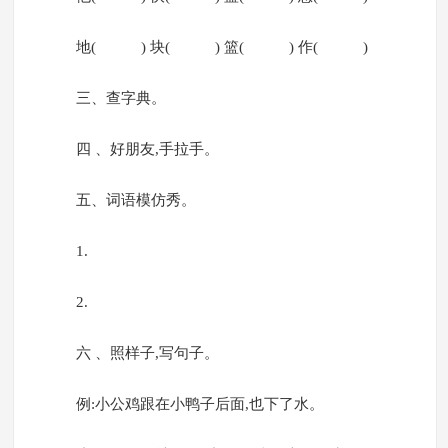
地( ) 块( ) 篮( ) 作( )
三、查字典。
四 、好朋友,手拉手。
五、词语模仿秀。
1.
2.
六 、照样子,写句子。
例:小公鸡跟在小鸭子后面,也下了水。