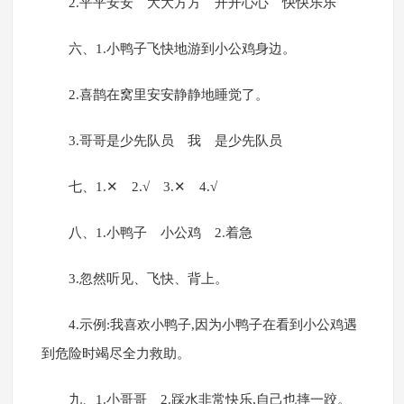
2.平平安安 大大方方 开开心心 快快乐乐
六、1.小鸭子飞快地游到小公鸡身边。
2.喜鹊在窝里安安静静地睡觉了。
3.哥哥是少先队员 我 是少先队员
七、1.✕ 2.√ 3.✕ 4.√
八、1.小鸭子 小公鸡 2.着急
3.忽然听见、飞快、背上。
4.示例:我喜欢小鸭子,因为小鸭子在看到小公鸡遇
到危险时竭尽全力救助。
九、1.小哥哥 2.踩水非常快乐,自己也摔一跤。