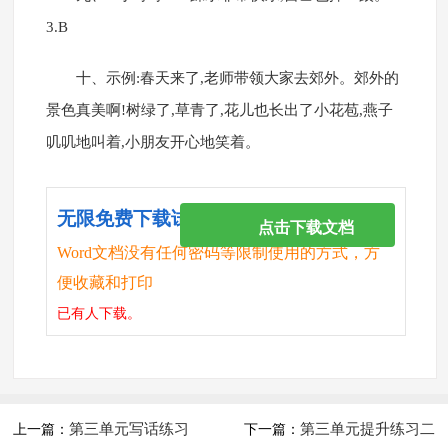
3.B
十、示例:春天来了,老师带领大家去郊外。郊外的
景色真美啊!树绿了,草青了,花儿也长出了小花苞,燕子
叽叽地叫着,小朋友开心地笑着。
无限免费下载试卷
点击下载文档
Word文档没有任何密码等限制使用的方式，方
便收藏和打印
已有
人下载。
第三单元写话练习
第三单元提升练习二
上一篇：
下一篇：