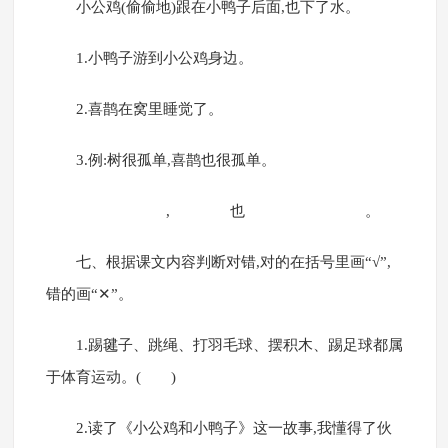
小公鸡(偷偷地)跟在小鸭子后面,也下了水。
1.小鸭子游到小公鸡身边。
2.喜鹊在窝里睡觉了。
3.例:树很孤单,喜鹊也很孤单。
, 也 。
七、根据课文内容判断对错,对的在括号里画“√”,
错的画“✕”。
1.踢毽子、跳绳、打羽毛球、摆积木、踢足球都属
于体育运动。( )
2.读了《小公鸡和小鸭子》这一故事,我懂得了伙