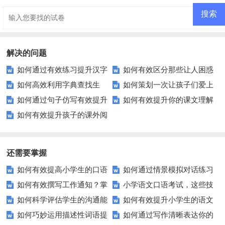
解决的问题
如何通过有效练习提升汉字
如何有效区分那些让人困惑
如何高效利用字典查找生
如何策划一次让孩子们爱上
书写水平？
的形近字？
如何通过句子仿写有效提升
如何有效提升你的课文理解
词？这些技巧你必须知道！
语言的词语模仿秀？
如何有效提升孩子的课外阅
写作技巧？
力？
读理解能力？这里有实用建议！
还需要掌握
如何有效提高小学生的口语
如何通过情景模拟对话练习
如何有效撰写工作通知？掌
小学语文口语考试，这些技
交际测试成绩？
提高你的沟通能力？
如何科学评估学生的沟通能
如何有效提升小学生的语文
握这些技巧让你的通知更专业！
巧让孩子自信应考？
如何巧妙运用描述性词语提
如何通过写作清晰表达你的
力？
拼写能力？