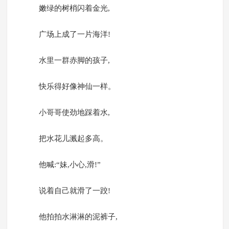
嫩绿的树梢闪着金光,
广场上成了一片海洋!
水里一群赤脚的孩子,
快乐得好像神仙一样。
小哥哥使劲地踩着水,
把水花儿溅起多高。
他喊:“妹,小心,滑!”
说着自己就滑了一跤!
他拍拍水淋淋的泥裤子,