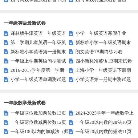
知识？
升发音技巧有妙招！
整体认读音节？
础？这里有你需要的所有技巧！
一年级英语最新试卷
译林版牛津英语一年级英语
小学一年级英语寒假作业
第二学期儿童英语一年级英
新标准小学一年级英语期末
1AB测试卷
新标准小学英语第一册期末
朗文英语1B期终练习卷
语期末试卷
质量检测题
一年级上学期英语句型测试
四小新标准英语1B期末试卷
测试题
2016-2017学年度第一学期一
上海小学一年级英语下册期
题
小学一年级英语单词测试题
小学英语第一册期中测试题
起一年级英语期中试卷
中试卷
一年级数学最新试卷
一年级两位数加两位数13页
2024-2025学年一年级数学上
一年级两位数减两位数12页
一年级20以内数的加法10页
册期末素养测评卷（考试版A4
一年级100以内的加减法（师
一年级20以内数的减法11页
人教版）