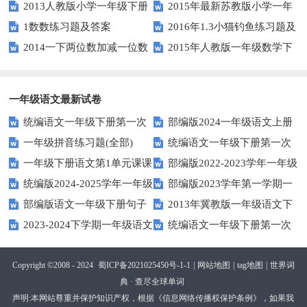
2013人教版小学一年级下册
2015年最新苏教版小学一年
版）
1数数练习题及答案
2016年1.3小猫钓鱼练习题及
第三单元整理与复习（一）练习
级数学下册第一次月考试卷
2014一下两位数加减一位数
2015年人教版一年级数学下
答案
题
和整十数练习题四
册第六单元测试题
一年级语文最新试卷
统编语文一年级下册第一次
部编版2024一年级语文上册
一年级拼音练习题(全部)
统编语文一年级下册第一次
月考测试题7
第一单元检测卷
一年级下册语文第1单元课课
部编版2022-2023学年一年级
月考测试题6
统编版2024-2025学年一年级
部编版2023学年第一学期一
练
语文下册期中复习卷
部编版语文一年级下册句子
2013年冀教版一年级语文下
语文上册期末巩固测试卷
年级语文期中综合试卷
2023-2024下学期一年级语文
统编语文一年级下册第一次
专项训练
期末测试卷及答案
下册期末测试卷
月考测试题4（无答案）
Copyright ©2008 - 2024
蜀ICP备2021025450号-1-1
|
网站地图
|
tag地图
|
世界词
典 · 查尽全球单词
声明:本网站尊重并保护知识产权，根据《信息网络传播权保护条例》，如果我