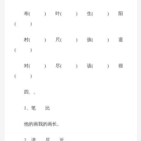
布( ) 叶( ) 生( ) 阳
( )
村( ) 尺( ) 孩( ) 退
( )
对( ) 尽( ) 该( ) 很
( )
四、。
1、笔 比
他的画我的画长。
2、进 尽 近