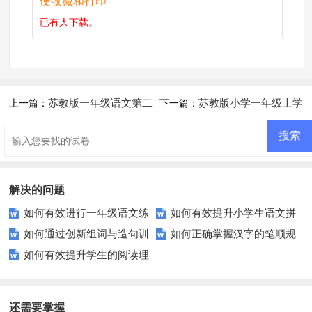
便收藏和打印
已有
人下载。
苏教版一年级语文第二
苏教版小学一年级上学
上一篇：
下一篇：
学期期中试卷
期语文期末复习卷（二）
解决的问题
如何有效进行一年级语文练
如何有效提升小学生语文拼
如何通过创新组词与造句训
如何正确掌握汉字的笔顺规
习？这里有你需要的方法和资
音测试成绩？家长和老师必看！
如何有效提升学生的阅读理
练提升学生的语言表达力？
则以提升书写美观度？
源！
解能力？
还需要掌握