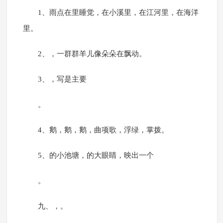
1、雨点在里睡觉，在小溪里，在江河里，在海洋
里。
2、，一群群羊儿像朵朵在飘动。
3、，写是主要
。
4、鹅，鹅，鹅，曲项歌，浮绿，掌拨。
5、的小池塘，的大眼睛，映出一个
。
九、，。