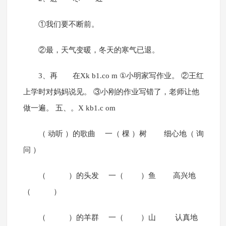
①我们要不断前。
②最，天气变暖，冬天的寒气已退。
3、再 在Xk b1.co m ①小明家写作业。 ②王红
上学时对妈妈说见。 ③小刚的作业写错了，老师让他
做一遍。 五、。X kb1.c om
（ 动听 ）的歌曲 一（ 棵 ）树 细心地（ 询
问 ）
（ ）的头发 一（ ）鱼 高兴地
（ ）
（ ）的羊群 一（ ）山 认真地