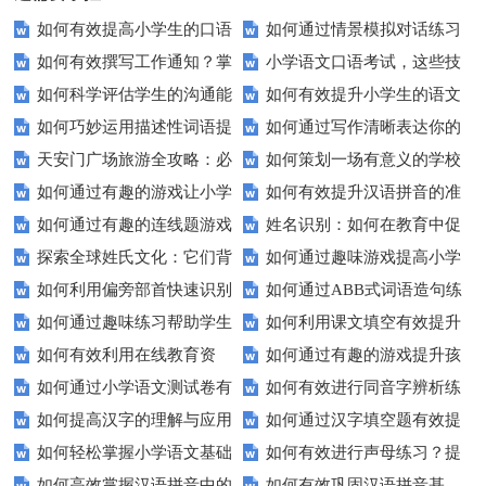
如何有效提高小学生的口语
如何通过情景模拟对话练习
如何有效撰写工作通知？掌
小学语文口语考试，这些技
交际测试成绩？
提高你的沟通能力？
如何科学评估学生的沟通能
如何有效提升小学生的语文
握这些技巧让你的通知更专业！
巧让孩子自信应考？
如何巧妙运用描述性词语提
如何通过写作清晰表达你的
力？
拼写能力？
天安门广场旅游全攻略：必
如何策划一场有意义的学校
升教育效果？
愿望？
如何通过有趣的游戏让小学
如何有效提升汉语拼音的准
看的历史与文化景点
升旗仪式？
如何通过有趣的连线题游戏
姓名识别：如何在教育中促
生轻松掌握常见姓氏？
确性和流利度？这里有妙招！
探索全球姓氏文化：它们背
如何通过趣味游戏提高小学
提升孩子的逻辑思维能力？
进个性化学习？
如何利用偏旁部首快速识别
如何通过ABB式词语造句练
后隐藏的故事？
生的拼音水平？
如何通过趣味练习帮助学生
如何利用课文填空有效提升
汉字？
习提高孩子的语言表达能力？
如何有效利用在线教育资
如何通过有趣的游戏提升孩
掌握反义词匹配？
语文成绩？
如何通过小学语文测试卷有
如何有效进行同音字辨析练
源？
子的句子补全技巧？
如何提高汉字的理解与应用
如何通过汉字填空题有效提
效提高孩子的阅读与写作技能？
习？这些方法让你事半功倍！
如何轻松掌握小学语文基础
如何有效进行声母练习？提
能力？这里有妙招！
升小学生的汉字书写能力？
如何高效掌握汉语拼音中的
如何有效巩固汉语拼音基