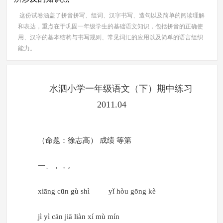
这份试卷涵盖了拼音拼写、组词、汉字书写、造句以及简单的阅读理解
和表达，重点在于巩固一年级学生的基础语文知识，包括拼音的正确使
用、汉字的基本结构与书写规则、常见词汇的应用以及简单的语言组织
能力。
水泗小学一年级语文（下）期中练习
2011.04
（命题：徐志高） 成绩 等第
一、，，。
xiāng cūn gù shì yǐ hòu gōng kè
jì yì cān jiā liàn xí mù mín