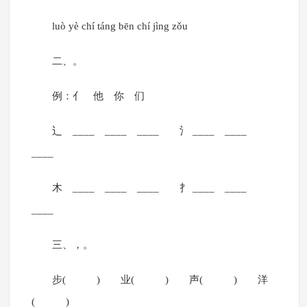
luò yè chí táng bēn chí jìng zǒu
二、。
例：亻 他 你 们
辶 ____ ____ ____ 氵 ____ ____
____
木 ____ ____ ____ 扌 ____ ____
____
三、，。
步( ) 业( ) 声( ) 洋
( )