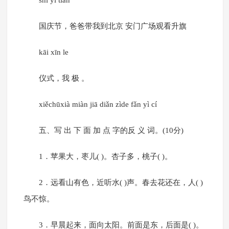
shí yī tiān
国庆节，爸爸带我到北京 安门广场观看升旗
kāi xīn le
仪式，我 极 。
xiěchūxià miàn jiā diǎn zìde fǎn yì cí
五、写 出 下 面 加 点 字的反 义 词。(10分)
1．苹果大，枣儿( )。杏子多，桃子( )。
2．远看山有色，近听水( )声。春去花还在，人( )
鸟不惊。
3．早晨起来，面向太阳。前面是东，后面是( )。