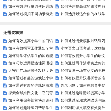
如何有效进行量词使用训练
如何快速提高你的阅读理解
轻松学会反义词？
写艺术有何不同？
如何通过模拟不同场景有效
如何选择最适合你的在线学
以提升语言表达？
水平？这些小技巧要知道！
提升学生的口语交际能力？
习平台？
还需要掌握
如何有效提高小学生的口语
如何通过情景模拟对话练习
如何有效撰写工作通知？掌
小学语文口语考试，这些技
交际测试成绩？
提高你的沟通能力？
如何科学评估学生的沟通能
如何有效提升小学生的语文
握这些技巧让你的通知更专业！
巧让孩子自信应考？
如何巧妙运用描述性词语提
如何通过写作清晰表达你的
力？
拼写能力？
天安门广场旅游全攻略：必
如何策划一场有意义的学校
升教育效果？
愿望？
如何通过有趣的游戏让小学
如何有效提升汉语拼音的准
看的历史与文化景点
升旗仪式？
如何通过有趣的连线题游戏
姓名识别：如何在教育中促
生轻松掌握常见姓氏？
确性和流利度？这里有妙招！
探索全球姓氏文化：它们背
如何通过趣味游戏提高小学
提升孩子的逻辑思维能力？
进个性化学习？
如何利用偏旁部首快速识别
如何通过ABB式词语造句练
后隐藏的故事？
生的拼音水平？
如何通过趣味练习帮助学生
如何利用课文填空有效提升
汉字？
习提高孩子的语言表达能力？