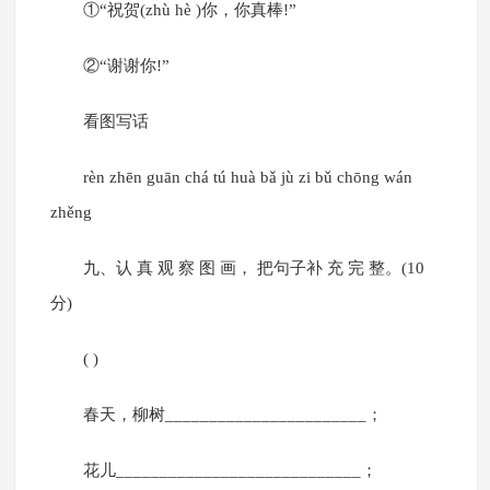
①“祝贺(zhù hè )你，你真棒!”
②“谢谢你!”
看图写话
rèn zhēn guān chá tú huà bǎ jù zi bǔ chōng wán
zhěng
九、认 真 观 察 图 画， 把句子补 充 完 整。(10
分)
( )
春天，柳树_______________________；
花儿____________________________；