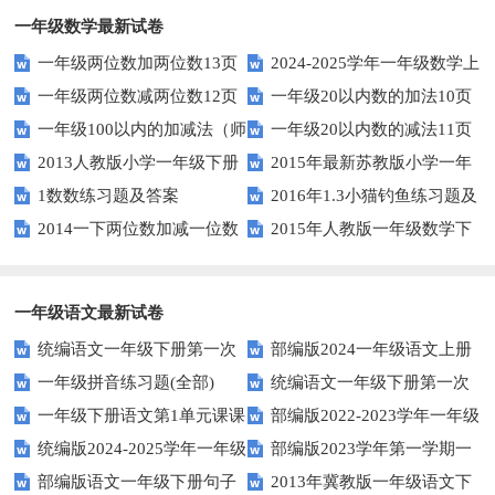
一年级数学最新试卷
一年级两位数加两位数13页
2024-2025学年一年级数学上
一年级两位数减两位数12页
一年级20以内数的加法10页
册期末素养测评卷（考试版A4
一年级100以内的加减法（师
一年级20以内数的减法11页
人教版）
2013人教版小学一年级下册
2015年最新苏教版小学一年
版）
1数数练习题及答案
2016年1.3小猫钓鱼练习题及
第三单元整理与复习（一）练习
级数学下册第一次月考试卷
2014一下两位数加减一位数
2015年人教版一年级数学下
答案
题
和整十数练习题四
册第六单元测试题
一年级语文最新试卷
统编语文一年级下册第一次
部编版2024一年级语文上册
一年级拼音练习题(全部)
统编语文一年级下册第一次
月考测试题7
第一单元检测卷
一年级下册语文第1单元课课
部编版2022-2023学年一年级
月考测试题6
统编版2024-2025学年一年级
部编版2023学年第一学期一
练
语文下册期中复习卷
部编版语文一年级下册句子
2013年冀教版一年级语文下
语文上册期末巩固测试卷
年级语文期中综合试卷