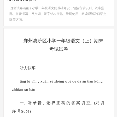
这套试卷涵盖了小学一年级语文的基础知识，包括音节识别、汉字搭
配、拼音书写、反义词、汉字结构变化、量词使用、阅读理解及口语交
际等方面。
郑州惠济区小学一年级语文（上）期末
考试试卷
听力快车
tīng lù yīn，xuǎn zé zhèng què de dá àn tián kòng
zhǐtián xù hào
一、听 录 音， 选 择 正 确 的 答 案 填 空。(只 填
序 号)(6分)