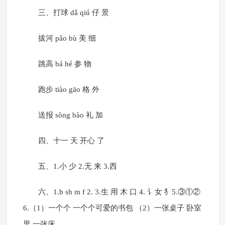
三、打球 dǎ qiú 仔 景
拔河 pǎo bù 美 细
跳高 bá hé 参 物
跑步 tiào gāo 格 外
送报 sòng bào 礼 加
四、十一 天 开心 了
五、1.小 少 2.无 来 3.西
六、1.b sh m f 2. 3.生 用 木 口 4. 讠女 犭5.③①②
6.（1）一个个 一个个可爱的书包 （2）一张桌子 卧室
里 一张床