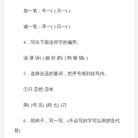
加一笔：牛一( ) 月一( )
减一笔：禾一( ) 日一( )
4．写出下面这些字的偏旁。
读 课 诉( ) 她 好 奶( ) 狗 猴 猫( )
5．选择合适的量词，把序号填到括号内。
①只 ②把 ③本
两( )书 五( )鸡 七( )刀
6．照样子，写一写。(不会写的字可以用拼音代
替)