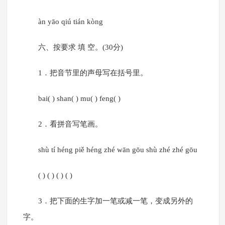
àn yāo qiú tián kòng
六、按要求 填 空。(30分)
1．把音节里的声母写在括号里。
bai( ) shan( ) mu( ) feng( )
2．看拼音写笔画。
shù tí héng piě héng zhé wān gōu shù zhé zhé gōu
( ) ( ) ( ) ( )
3．把下面的生字加一笔或减一笔，变成另外的
字。