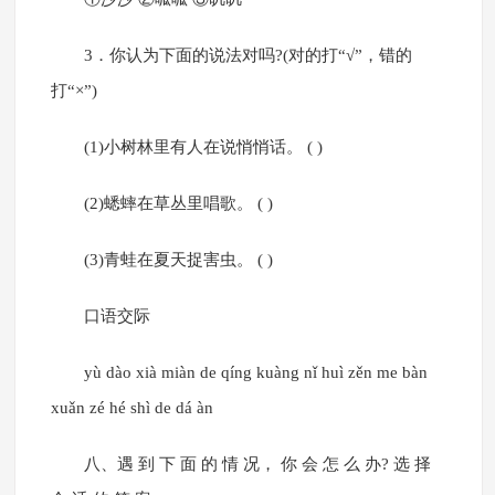
3．你认为下面的说法对吗?(对的打“√”，错的
打“×”)
(1)小树林里有人在说悄悄话。 ( )
(2)蟋蟀在草丛里唱歌。 ( )
(3)青蛙在夏天捉害虫。 ( )
口语交际
yù dào xià miàn de qíng kuàng nǐ huì zěn me bàn
xuǎn zé hé shì de dá àn
八、遇 到 下 面 的 情 况， 你 会 怎 么 办? 选 择