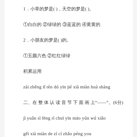
1．小草的梦是( )，天空的梦是( )。
①白白的 ②绿绿的 ③蓝蓝的 ④黄黄的
2．小朋友的梦是( )的。
①五颜六色 ②红红绿绿
积累运用
zài zhěng tǐ rèn dú yīn jié xià miàn huà shàng
二、在 整 体 认 读 音 节 下 面 画 上“——”。(6分)
jì yuǎn sì fēng rì chuī yīn māo yún wú xiǎo
gěi xià miàn de zì cí zhǎo péng you