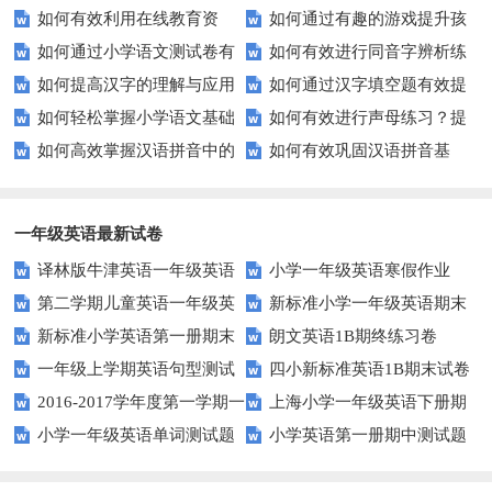
如何有效利用在线教育资
如何通过有趣的游戏提升孩
掌握反义词匹配？
语文成绩？
如何通过小学语文测试卷有
如何有效进行同音字辨析练
源？
子的句子补全技巧？
如何提高汉字的理解与应用
如何通过汉字填空题有效提
效提高孩子的阅读与写作技能？
习？这些方法让你事半功倍！
如何轻松掌握小学语文基础
如何有效进行声母练习？提
能力？这里有妙招！
升小学生的汉字书写能力？
如何高效掌握汉语拼音中的
如何有效巩固汉语拼音基
知识？
升发音技巧有妙招！
整体认读音节？
础？这里有你需要的所有技巧！
一年级英语最新试卷
译林版牛津英语一年级英语
小学一年级英语寒假作业
第二学期儿童英语一年级英
新标准小学一年级英语期末
1AB测试卷
新标准小学英语第一册期末
朗文英语1B期终练习卷
语期末试卷
质量检测题
一年级上学期英语句型测试
四小新标准英语1B期末试卷
测试题
2016-2017学年度第一学期一
上海小学一年级英语下册期
题
小学一年级英语单词测试题
小学英语第一册期中测试题
起一年级英语期中试卷
中试卷