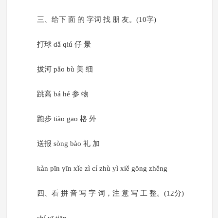
三、给下 面 的 字词 找 朋 友。(10字)
打球 dǎ qiú 仔 景
拔河 pǎo bù 美 细
跳高 bá hé 参 物
跑步 tiào gāo 格 外
送报 sòng bào 礼 加
kàn pīn yīn xǐe zì cí zhù yì xiě gōng zhěng
四、看 拼 音 写 字 词，注 意 写 工 整。(12分)