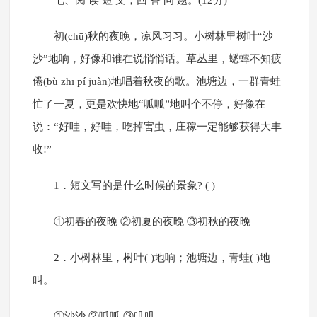
七、阅 读 短 文，回 答 问 题。(12分)
初(chū)秋的夜晚，凉风习习。小树林里树叶“沙
沙”地响，好像和谁在说悄悄话。草丛里，蟋蟀不知疲
倦(bù zhī pí juàn)地唱着秋夜的歌。池塘边，一群青蛙
忙了一夏，更是欢快地“呱呱”地叫个不停，好像在
说：“好哇，好哇，吃掉害虫，庄稼一定能够获得大丰
收!”
1．短文写的是什么时候的景象? ( )
①初春的夜晚 ②初夏的夜晚 ③初秋的夜晚
2．小树林里，树叶( )地响；池塘边，青蛙( )地
叫。
①沙沙 ②呱呱 ③叽叽