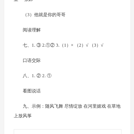
（3）他就是你的哥哥
阅读理解
七、1. ③ 2.①② 3.（1）× （2）√ （3）√
口语交际
八、1. ② 2. ①
看图说话
九、示例：随风飞舞 尽情绽放 在河里嬉戏 在草地
上放风筝