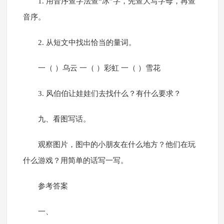
1. 用音序查字法查“冰”字，先查大写字母，再查
音序。
2. 从短文中找出恰当的量词。
一（ ）乌云 一（ ）彩虹 一（ ）雪花
3. 风伯伯让娃娃们去找什么？有什么要求？
九、看图写话。
观察图片，图中的小朋友在什么地方？他们在玩
什么游戏？用简单的话写一写。
参考答案
一、