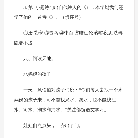
3. 第1小题诗句出自代诗人的《》，本学期我们还
学了他的一首诗《》。（填序号）
①唐 ②宋 ③贾岛 ④李白 ⑤赠汪伦 ⑥静夜思 ⑦寻
隐者不遇
八、阅读天地。
水妈妈的孩子
一天，风伯伯对孩子们说：“你们每人去找一个水
妈妈的孩子来，可不能找泉水、溪水，也不能找江
水、河水、湖水和海水。”关注部编语文学习。
娃娃们点点头，一齐出了门。