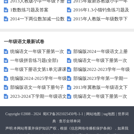
2013人教版小学一年级下册
2015年最新苏教版小学一年
版）
1数数练习题及答案
2016年1.3小猫钓鱼练习题及
第三单元整理与复习（一）练习
级数学下册第一次月考试卷
2014一下两位数加减一位数
2015年人教版一年级数学下
答案
题
和整十数练习题四
册第六单元测试题
一年级语文最新试卷
统编语文一年级下册第一次
部编版2024一年级语文上册
一年级拼音练习题(全部)
统编语文一年级下册第一次
月考测试题7
第一单元检测卷
一年级下册语文第1单元课课
部编版2022-2023学年一年级
月考测试题6
统编版2024-2025学年一年级
部编版2023学年第一学期一
练
语文下册期中复习卷
部编版语文一年级下册句子
2013年冀教版一年级语文下
语文上册期末巩固测试卷
年级语文期中综合试卷
2023-2024下学期一年级语文
统编语文一年级下册第一次
专项训练
期末测试卷及答案
下册期末测试卷
月考测试题4（无答案）
Copyright ©2008 - 2024
蜀ICP备2021025450号-1-1
|
网站地图
|
tag地图
|
世界词
典 · 查尽全球单词
声明:本网站尊重并保护知识产权，根据《信息网络传播权保护条例》，如果我