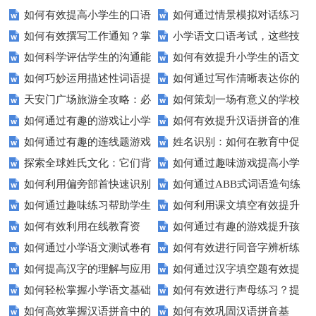
如何有效提高小学生的口语
如何通过情景模拟对话练习
如何有效撰写工作通知？掌
小学语文口语考试，这些技
交际测试成绩？
提高你的沟通能力？
如何科学评估学生的沟通能
如何有效提升小学生的语文
握这些技巧让你的通知更专业！
巧让孩子自信应考？
如何巧妙运用描述性词语提
如何通过写作清晰表达你的
力？
拼写能力？
天安门广场旅游全攻略：必
如何策划一场有意义的学校
升教育效果？
愿望？
如何通过有趣的游戏让小学
如何有效提升汉语拼音的准
看的历史与文化景点
升旗仪式？
如何通过有趣的连线题游戏
姓名识别：如何在教育中促
生轻松掌握常见姓氏？
确性和流利度？这里有妙招！
探索全球姓氏文化：它们背
如何通过趣味游戏提高小学
提升孩子的逻辑思维能力？
进个性化学习？
如何利用偏旁部首快速识别
如何通过ABB式词语造句练
后隐藏的故事？
生的拼音水平？
如何通过趣味练习帮助学生
如何利用课文填空有效提升
汉字？
习提高孩子的语言表达能力？
如何有效利用在线教育资
如何通过有趣的游戏提升孩
掌握反义词匹配？
语文成绩？
如何通过小学语文测试卷有
如何有效进行同音字辨析练
源？
子的句子补全技巧？
如何提高汉字的理解与应用
如何通过汉字填空题有效提
效提高孩子的阅读与写作技能？
习？这些方法让你事半功倍！
如何轻松掌握小学语文基础
如何有效进行声母练习？提
能力？这里有妙招！
升小学生的汉字书写能力？
如何高效掌握汉语拼音中的
如何有效巩固汉语拼音基
知识？
升发音技巧有妙招！