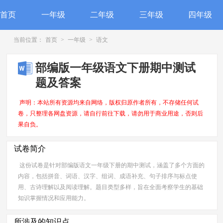
首页
一年级
二年级
三年级
四年级
当前位置：
首页
>
一年级
>
语文
部编版一年级语文下册期中测试
题及答案
声明：本站所有资源均来自网络，版权归原作者所有，不存储任何试
卷，只整理各网盘资源，请自行前往下载，请勿用于商业用途，否则后
果自负。
试卷简介
这份试卷是针对部编版语文一年级下册的期中测试，涵盖了多个方面的
内容，包括拼音、词语、汉字、组词、成语补充、句子排序与标点使
用、古诗理解以及阅读理解。题目类型多样，旨在全面考察学生的基础
知识掌握情况和应用能力。
所涉及的知识点