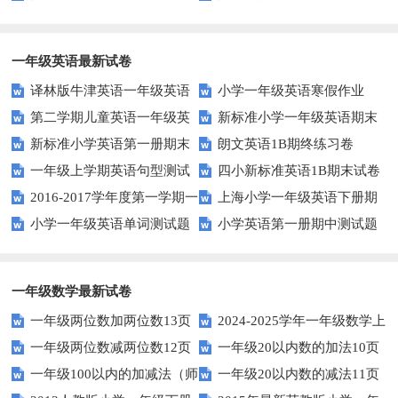
整体认读音节？
础？这里有你需要的所有技巧！
一年级英语最新试卷
译林版牛津英语一年级英语
小学一年级英语寒假作业
第二学期儿童英语一年级英
新标准小学一年级英语期末
1AB测试卷
新标准小学英语第一册期末
朗文英语1B期终练习卷
语期末试卷
质量检测题
一年级上学期英语句型测试
四小新标准英语1B期末试卷
测试题
2016-2017学年度第一学期一
上海小学一年级英语下册期
题
小学一年级英语单词测试题
小学英语第一册期中测试题
起一年级英语期中试卷
中试卷
一年级数学最新试卷
一年级两位数加两位数13页
2024-2025学年一年级数学上
一年级两位数减两位数12页
一年级20以内数的加法10页
册期末素养测评卷（考试版A4
一年级100以内的加减法（师
一年级20以内数的减法11页
人教版）