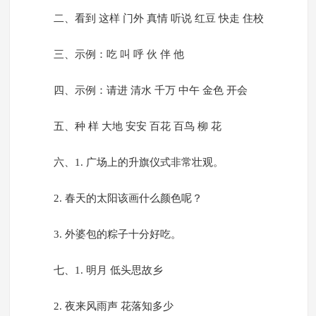
二、看到 这样 门外 真情 听说 红豆 快走 住校
三、示例：吃 叫 呼 伙 伴 他
四、示例：请进 清水 千万 中午 金色 开会
五、种 样 大地 安安 百花 百鸟 柳 花
六、1. 广场上的升旗仪式非常壮观。
2. 春天的太阳该画什么颜色呢？
3. 外婆包的粽子十分好吃。
七、1. 明月 低头思故乡
2. 夜来风雨声 花落知多少