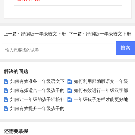
部编版一年级语文下册
部编版一年级语文下册
上一篇：
下一篇：
月考试卷(一)
期中考试试题
解决的问题
如何有效准备一年级语文下
如何利用部编版语文一年级
如何选择适合一年级孩子的
如何有效进行一年级汉字部
册期中测试？这里有你需要知道
下册期中试题进行高效复习？
如何让一年级的孩子轻松补
一年级孩子怎样才能更好地
拼音练习材料？
首练习？这里有你需要的方法和
的一切！
如何有效提升一年级孩子的
充更多词语？这里有妙招！
理解古诗词？这些方法让你的孩
资源！
阅读理解能力？家长必看！
子爱上古诗！
还需要掌握