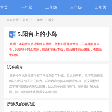
首页
一年级
二年级
三年级
四年级
当前位置：
首页
>
一年级
>
语文
5.阳台上的小鸟
声明：本站所有资源均来自网络，版权归原作者所有，不存储任何试
卷，只整理各网盘资源，请自行前往下载，请勿用于商业用途，否则后
果自负。
试卷简介
这份小学试卷主要考察了学生的音节补充、反义词辨析、汉字笔画和结
构认知以及句子补充能力。试卷内容包括基础拼音练习、反义词配对、
汉字书写规则的理解及应用，以及简单的造句练习。整体设计较为全
面，旨在帮助学生巩固语文基础知识。
所涉及的知识点