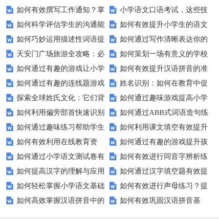
如何有效撰写工作通知？掌
小学语文口语考试，这些技
交际测试成绩？
提高你的沟通能力？
如何科学评估学生的沟通能
如何有效提升小学生的语文
握这些技巧让你的通知更专业！
巧让孩子自信应考？
如何巧妙运用描述性词语提
如何通过写作清晰表达你的
力？
拼写能力？
天安门广场旅游全攻略：必
如何策划一场有意义的学校
升教育效果？
愿望？
如何通过有趣的游戏让小学
如何有效提升汉语拼音的准
看的历史与文化景点
升旗仪式？
如何通过有趣的连线题游戏
姓名识别：如何在教育中促
生轻松掌握常见姓氏？
确性和流利度？这里有妙招！
探索全球姓氏文化：它们背
如何通过趣味游戏提高小学
提升孩子的逻辑思维能力？
进个性化学习？
如何利用偏旁部首快速识别
如何通过ABB式词语造句练
后隐藏的故事？
生的拼音水平？
如何通过趣味练习帮助学生
如何利用课文填空有效提升
汉字？
习提高孩子的语言表达能力？
如何有效利用在线教育资
如何通过有趣的游戏提升孩
掌握反义词匹配？
语文成绩？
如何通过小学语文测试卷有
如何有效进行同音字辨析练
源？
子的句子补全技巧？
如何提高汉字的理解与应用
如何通过汉字填空题有效提
效提高孩子的阅读与写作技能？
习？这些方法让你事半功倍！
如何轻松掌握小学语文基础
如何有效进行声母练习？提
能力？这里有妙招！
升小学生的汉字书写能力？
如何高效掌握汉语拼音中的
如何有效巩固汉语拼音基
知识？
升发音技巧有妙招！
整体认读音节？
础？这里有你需要的所有技巧！