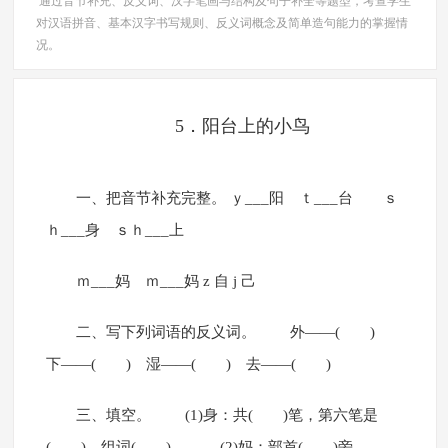
通过音节补充、反义词、汉字笔画与结构及句子补全等题型，考查学生
对汉语拼音、基本汉字书写规则、反义词概念及简单造句能力的掌握情
况。
5．阳台上的小鸟
一、把音节补充完整。 ｙ___阳 ｔ___台 ｓ
ｈ___身 ｓｈ___上
ｍ___妈 ｍ___妈 z 自 j 己
二、写下列词语的反义词。 外——( )
下——( ) 湿——( ) 去——( )
三、填空。 (1)身：共( )笔，第六笔是
( )，组词( )。 (2)妈：部首( )旁，