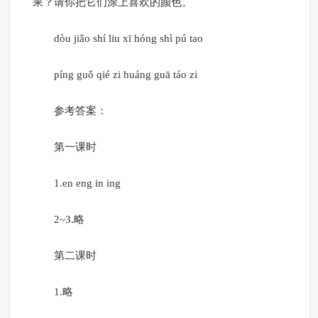
果？请你把它们涂上喜欢的颜色。
dòu jiǎo shí liu xī hóng shì pú tao
píng guǒ qié zi huáng guā táo zi
参考答案：
第一课时
1.en eng in ing
2~3.略
第二课时
1.略