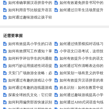
如何准确掌握汉语拼音中的
如何有效避免拼音书写中的
如何利用音节比较提升语言
如何通过日常生活场景提升
后鼻韵母发音？
常见错误？
如何通过趣味游戏让孩子轻
学习效率？
孩子的拼音能力？
松掌握水果的颜色？
还需要掌握
如何有效提高小学生的口语
如何通过情景模拟对话练习
如何有效撰写工作通知？掌
小学语文口语考试，这些技
交际测试成绩？
提高你的沟通能力？
如何科学评估学生的沟通能
如何有效提升小学生的语文
握这些技巧让你的通知更专业！
巧让孩子自信应考？
如何巧妙运用描述性词语提
如何通过写作清晰表达你的
力？
拼写能力？
天安门广场旅游全攻略：必
如何策划一场有意义的学校
升教育效果？
愿望？
如何通过有趣的游戏让小学
如何有效提升汉语拼音的准
看的历史与文化景点
升旗仪式？
如何通过有趣的连线题游戏
姓名识别：如何在教育中促
生轻松掌握常见姓氏？
确性和流利度？这里有妙招！
探索全球姓氏文化：它们背
如何通过趣味游戏提高小学
提升孩子的逻辑思维能力？
进个性化学习？
如何利用偏旁部首快速识别
如何通过ABB式词语造句练
后隐藏的故事？
生的拼音水平？