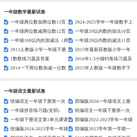
一年级数学最新试卷
一年级两位数加两位数13页
2024-2025学年一年级数学上
一年级两位数减两位数12页
一年级20以内数的加法10页
册期末素养测评卷（考试版A4
一年级100以内的加减法（师
一年级20以内数的减法11页
人教版）
2013人教版小学一年级下册
2015年最新苏教版小学一年
版）
1数数练习题及答案
2016年1.3小猫钓鱼练习题及
第三单元整理与复习（一）练习
级数学下册第一次月考试卷
2014一下两位数加减一位数
2015年人教版一年级数学下
答案
题
和整十数练习题四
册第六单元测试题
一年级语文最新试卷
统编语文一年级下册第一次
部编版2024一年级语文上册
一年级拼音练习题(全部)
统编语文一年级下册第一次
月考测试题7
第一单元检测卷
一年级下册语文第1单元课课
部编版2022-2023学年一年级
月考测试题6
统编版2024-2025学年一年级
部编版2023学年第一学期一
练
语文下册期中复习卷