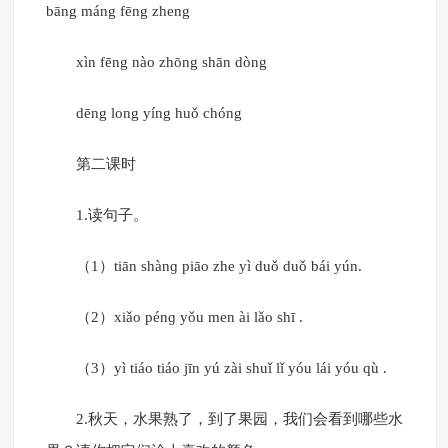
bāng máng fēng zheng
xìn fēng nào zhōng shān dòng
dēng long yíng huǒ chóng
第二课时
1.读句子。
（1）tiān shànɡ piāo zhe yì duǒ duǒ bái yún.
（2）xiǎo pénɡ yǒu men ài lǎo shī .
（3）yì tiáo tiáo jīn yú zài shuǐ lǐ yóu lái yóu qù .
2.秋天，水果熟了，到了果园，我们会看到哪些水