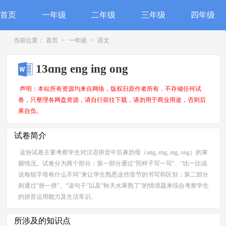
首页
一年级
二年级
三年级
四年级
当前位置：
首页
>
一年级
>
语文
13ɑng eng ing ong
声明：本站所有资源均来自网络，版权归原作者所有，不存储任何试
卷，只整理各网盘资源，请自行前往下载，请勿用于商业用途，否则后
果自负。
试卷简介
这份试卷主要考察学生对汉语拼音中后鼻韵母（ang, eng, ing, ong）的掌
握情况。试卷分为两个部分：第一部分通过“照样子写一写”、“比一比说
说每组字母有什么不同”来让学生熟悉这些音节的书写和区别；第二部分
则通过“拼一拼”、“读句子”以及“秋天水果熟了”的情境题来综合考察学生
的拼音运用能力及生活常识。
所涉及的知识点