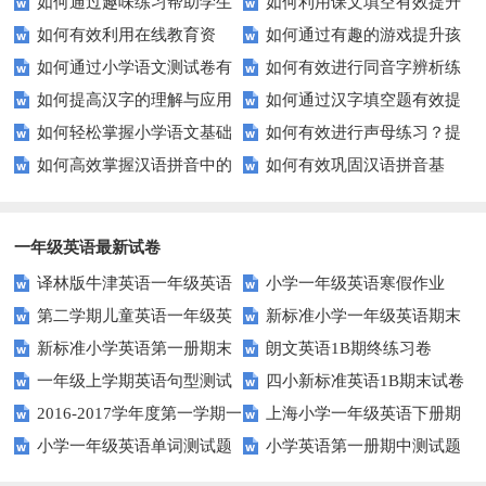
如何通过趣味练习帮助学生
如何利用课文填空有效提升
汉字？
习提高孩子的语言表达能力？
如何有效利用在线教育资
如何通过有趣的游戏提升孩
掌握反义词匹配？
语文成绩？
如何通过小学语文测试卷有
如何有效进行同音字辨析练
源？
子的句子补全技巧？
如何提高汉字的理解与应用
如何通过汉字填空题有效提
效提高孩子的阅读与写作技能？
习？这些方法让你事半功倍！
如何轻松掌握小学语文基础
如何有效进行声母练习？提
能力？这里有妙招！
升小学生的汉字书写能力？
如何高效掌握汉语拼音中的
如何有效巩固汉语拼音基
知识？
升发音技巧有妙招！
整体认读音节？
础？这里有你需要的所有技巧！
一年级英语最新试卷
译林版牛津英语一年级英语
小学一年级英语寒假作业
第二学期儿童英语一年级英
新标准小学一年级英语期末
1AB测试卷
新标准小学英语第一册期末
朗文英语1B期终练习卷
语期末试卷
质量检测题
一年级上学期英语句型测试
四小新标准英语1B期末试卷
测试题
2016-2017学年度第一学期一
上海小学一年级英语下册期
题
小学一年级英语单词测试题
小学英语第一册期中测试题
起一年级英语期中试卷
中试卷