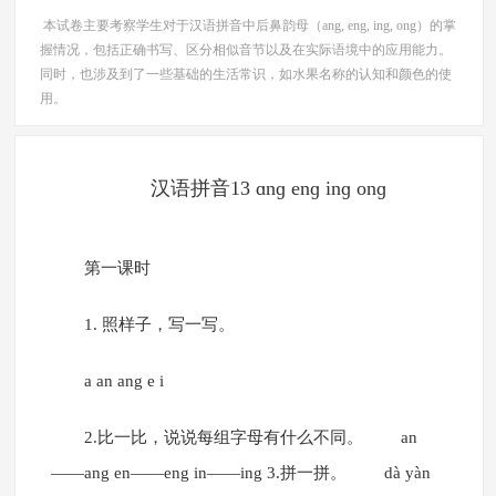
本试卷主要考察学生对于汉语拼音中后鼻韵母（ang, eng, ing, ong）的掌
握情况，包括正确书写、区分相似音节以及在实际语境中的应用能力。
同时，也涉及到了一些基础的生活常识，如水果名称的认知和颜色的使
用。
汉语拼音13 ɑnɡ enɡ inɡ onɡ
第一课时
1. 照样子，写一写。
a an ang e i
2.比一比，说说每组字母有什么不同。 an
——ang en——eng in——ing 3.拼一拼。 dà yàn