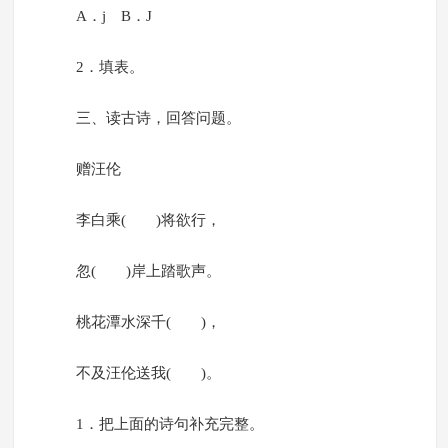
A．j B．J
2．填表。
三、读古诗，回答问题。
赠汪伦
李白乘( )将欲行，
忽( )岸上踏歌声。
桃花潭水深千( )，
不及汪伦送我( )。
1．把上面的诗句补充完整。