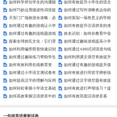
如何科学评估学生的沟通能
如何有效提升小学生的语文
握这些技巧让你的通知更专业！
巧让孩子自信应考？
如何巧妙运用描述性词语提
如何通过写作清晰表达你的
力？
拼写能力？
天安门广场旅游全攻略：必
如何策划一场有意义的学校
升教育效果？
愿望？
如何通过有趣的游戏让小学
如何有效提升汉语拼音的准
看的历史与文化景点
升旗仪式？
如何通过有趣的连线题游戏
姓名识别：如何在教育中促
生轻松掌握常见姓氏？
确性和流利度？这里有妙招！
探索全球姓氏文化：它们背
如何通过趣味游戏提高小学
提升孩子的逻辑思维能力？
进个性化学习？
如何利用偏旁部首快速识别
如何通过ABB式词语造句练
后隐藏的故事？
生的拼音水平？
如何通过趣味练习帮助学生
如何利用课文填空有效提升
汉字？
习提高孩子的语言表达能力？
如何有效利用在线教育资
如何通过有趣的游戏提升孩
掌握反义词匹配？
语文成绩？
如何通过小学语文测试卷有
如何有效进行同音字辨析练
源？
子的句子补全技巧？
如何提高汉字的理解与应用
如何通过汉字填空题有效提
效提高孩子的阅读与写作技能？
习？这些方法让你事半功倍！
如何轻松掌握小学语文基础
如何有效进行声母练习？提
能力？这里有妙招！
升小学生的汉字书写能力？
如何高效掌握汉语拼音中的
如何有效巩固汉语拼音基
知识？
升发音技巧有妙招！
整体认读音节？
础？这里有你需要的所有技巧！
一年级英语最新试卷