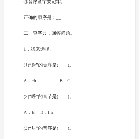
④音序查字要记牢。
正确的顺序是：__
二、查字典，回答问题。
1．我来选择。
(1)“厨”的音序是( )。
A．ch B．C
(2)“呼”的音节是( )。
A．fū B．hū
(3)“居”的音序是( )。