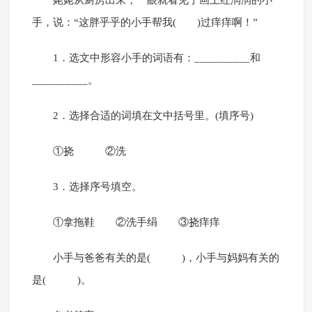
姥姥从厨房出来，一眼就看见了画上红润润的小
手，说：“这胖乎乎的小手帮我( )过痒痒啊！”
1．选文中形容小手的词语有：__________和
__________。
2．选择合适的词填在文中括号里。(填序号)
①挠 ②洗
3．选择序号填空。
①拿拖鞋 ②洗手绢 ③挠痒痒
小手与爸爸有关的是( )，小手与妈妈有关的
是( )。