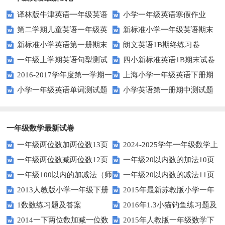
译林版牛津英语一年级英语
小学一年级英语寒假作业
第二学期儿童英语一年级英
新标准小学一年级英语期末
1AB测试卷
新标准小学英语第一册期末
朗文英语1B期终练习卷
语期末试卷
质量检测题
一年级上学期英语句型测试
四小新标准英语1B期末试卷
测试题
2016-2017学年度第一学期一
上海小学一年级英语下册期
题
小学一年级英语单词测试题
小学英语第一册期中测试题
起一年级英语期中试卷
中试卷
一年级数学最新试卷
一年级两位数加两位数13页
2024-2025学年一年级数学上
一年级两位数减两位数12页
一年级20以内数的加法10页
册期末素养测评卷（考试版A4
一年级100以内的加减法（师
一年级20以内数的减法11页
人教版）
2013人教版小学一年级下册
2015年最新苏教版小学一年
版）
1数数练习题及答案
2016年1.3小猫钓鱼练习题及
第三单元整理与复习（一）练习
级数学下册第一次月考试卷
2014一下两位数加减一位数
2015年人教版一年级数学下
答案
题