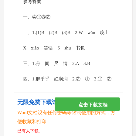
参考答案
一、④①③②
二、1.(1)B (2)B (3)B 2.W wǎn 晚上
X xiào 笑话 S shū 书包
三、1.舟 闻 尺 情 2.A 3.B
四、1.胖乎乎 红润润 2.② ① 3.① ②
无限免费下载试卷
点击下载文档
Word文档没有任何密码等限制使用的方式，方
便收藏和打印
已有
人下载。