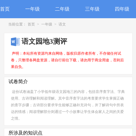
首页
一年级
二年级
三年级
四年级
当前位置：
首页
>
一年级
>
语文
语文园地3测评
声明：本站所有资源均来自网络，版权归原作者所有，不存储任何试
卷，只整理各网盘资源，请自行前往下载，请勿用于商业用途，否则后
果自负。
试卷简介
这份试卷涵盖了小学低年级语文园地三的内容，包括音序查字法、字典
使用、古诗理解和阅读理解。其中音序查字法的考查要求学生掌握正确
的查字步骤；古诗部分要求学生能够正确补充诗句，并了解诗句中所表
达的情感；阅读理解部分则通过一个小故事让学生体会家人之间的关爱
之情。
所涉及的知识点