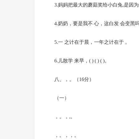
3.妈妈把最大的蘑菇奖给小白兔,是因为
4.奶奶，要是我不 心，这白发 会变黑
5.一 之计在于晨，一年之计在于 。
6.儿散学 来早，( ) ( ) ( )。
八、，。（16分）
（一）
，。，,。
，。，，。