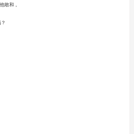
他敢和 。
吗？