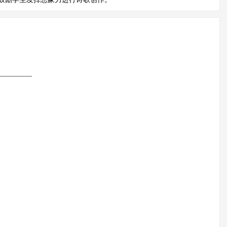
_______