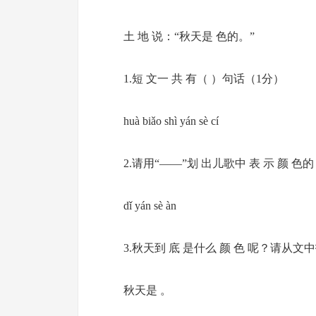
土 地 说：“秋天是 色的。”
1.短 文一 共 有（ ）句话（1分）
huà biǎo shì yán sè cí
2.请用“——”划 出儿歌中 表 示 颜 色
dǐ yán sè àn
3.秋天到 底 是什么 颜 色 呢？请从文
秋天是 。