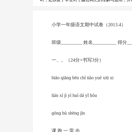
小学一年级语文期中试卷（2013.4）
班级_________ 姓名__________ 得分___
一、。（24分+书写3分）
biāo qiānɡ bēn chí tiào yuè xiū xi
liàn xí jì yì huí dá yǐ hòu
ɡōnɡ bù shēnɡ jìn
课 跑 一 雷 步