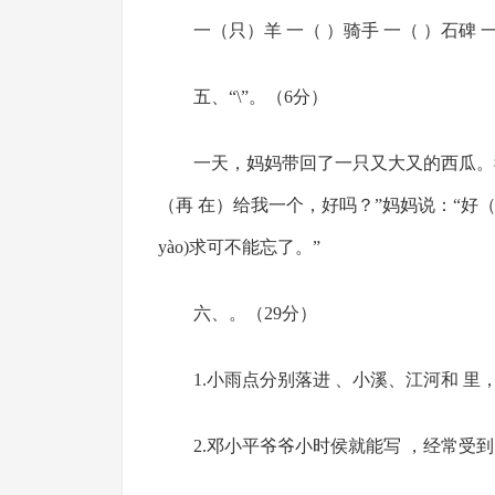
一（只）羊 一（ ）骑手 一（ ）石碑 
五、“\”。（6分）
一天，妈妈带回了一只又大又的西瓜。我吃
（再 在）给我一个，好吗？”妈妈说：“好（hào
yào)求可不能忘了。”
六、。（29分）
1.小雨点分别落进 、小溪、江河和 里
2.邓小平爷爷小时侯就能写 ，经常受到