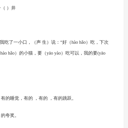
一（ ）井
了一小口，（声 生）说：“好（hào hǎo）吃，下次
 hǎo）的小猫，要（yāo yào）吃可以，我的要(yāo
，有的睡觉，有的 ，有的 ，有的跳跃。
 的夸奖。