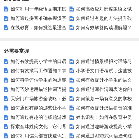
如何利用一年级语文期末试
如何高效应对部编版语文试
如何通过拼音准确掌握汉字
如何通过有趣的方法提升孩
题进行高效复习？
卷？这些技巧助你拿高分！
在线教育：如何挑选最适合
如何有效解答阅读理解题？
发音？
子的组词能力？
你的课程？
掌握这些技巧让你事半功倍！
还需要掌握
如何有效提高小学生的口语
如何通过情景模拟对话练习
如何有效撰写工作通知？掌
小学语文口语考试，这些技
交际测试成绩？
提高你的沟通能力？
如何科学评估学生的沟通能
如何有效提升小学生的语文
握这些技巧让你的通知更专业！
巧让孩子自信应考？
如何巧妙运用描述性词语提
如何通过写作清晰表达你的
力？
拼写能力？
天安门广场旅游全攻略：必
如何策划一场有意义的学校
升教育效果？
愿望？
如何通过有趣的游戏让小学
如何有效提升汉语拼音的准
看的历史与文化景点
升旗仪式？
如何通过有趣的连线题游戏
姓名识别：如何在教育中促
生轻松掌握常见姓氏？
确性和流利度？这里有妙招！
探索全球姓氏文化：它们背
如何通过趣味游戏提高小学
提升孩子的逻辑思维能力？
进个性化学习？
如何利用偏旁部首快速识别
如何通过ABB式词语造句练
后隐藏的故事？
生的拼音水平？