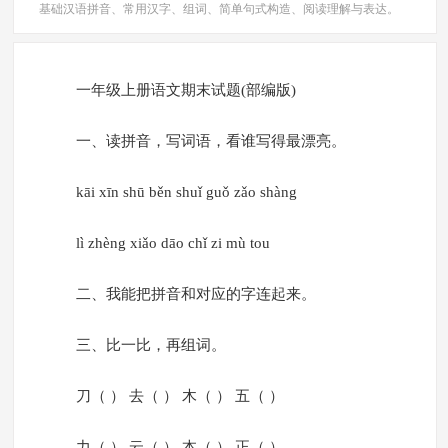
基础汉语拼音、常用汉字、组词、简单句式构造、阅读理解与表达。
一年级上册语文期末试题(部编版)
一、读拼音，写词语，看谁写得最漂亮。
kāi xīn shū běn shuǐ guǒ zǎo shàng
lì zhèng xiǎo dāo chǐ zi mù tou
二、我能把拼音和对应的字连起来。
三、比一比，再组词。
刀（ ） 去（ ） 木（ ） 五（ ）
力（ ） 云（ ） 本（ ） 正（ ）