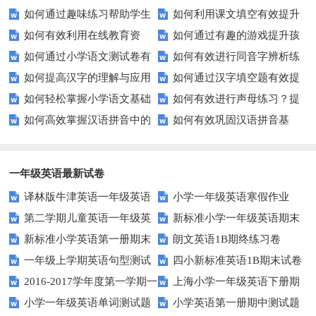
如何通过趣味练习帮助学生
如何利用课文填空有效提升
汉字？
习提高孩子的语言表达能力？
如何有效利用在线教育资
如何通过有趣的游戏提升孩
掌握反义词匹配？
语文成绩？
如何通过小学语文测试卷有
如何有效进行同音字辨析练
源？
子的句子补全技巧？
如何提高汉字的理解与应用
如何通过汉字填空题有效提
效提高孩子的阅读与写作技能？
习？这些方法让你事半功倍！
如何轻松掌握小学语文基础
如何有效进行声母练习？提
能力？这里有妙招！
升小学生的汉字书写能力？
如何高效掌握汉语拼音中的
如何有效巩固汉语拼音基
知识？
升发音技巧有妙招！
整体认读音节？
础？这里有你需要的所有技巧！
一年级英语最新试卷
译林版牛津英语一年级英语
小学一年级英语寒假作业
第二学期儿童英语一年级英
新标准小学一年级英语期末
1AB测试卷
新标准小学英语第一册期末
朗文英语1B期终练习卷
语期末试卷
质量检测题
一年级上学期英语句型测试
四小新标准英语1B期末试卷
测试题
2016-2017学年度第一学期一
上海小学一年级英语下册期
题
小学一年级英语单词测试题
小学英语第一册期中测试题
起一年级英语期中试卷
中试卷