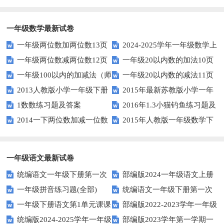
一年级数学最新试卷
一年级两位数加两位数13页
2024-2025学年一年级数学上
一年级两位数减两位数12页
一年级20以内数的加法10页
册期末素养测评卷（考试版A4
一年级100以内的加减法（师
一年级20以内数的减法11页
人教版）
2013人教版小学一年级下册
2015年最新苏教版小学一年
版）
1数数练习题及答案
2016年1.3小猫钓鱼练习题及
第三单元整理与复习（一）练习
级数学下册第一次月考试卷
2014一下两位数加减一位数
2015年人教版一年级数学下
答案
题
和整十数练习题四
册第六单元测试题
一年级语文最新试卷
统编语文一年级下册第一次
部编版2024一年级语文上册
一年级拼音练习题(全部)
统编语文一年级下册第一次
月考测试题7
第一单元检测卷
一年级下册语文第1单元课课
部编版2022-2023学年一年级
月考测试题6
统编版2024-2025学年一年级
部编版2023学年第一学期一
练
语文下册期中复习卷