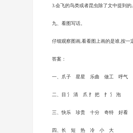
3.会飞的鸟类或者昆虫除了文中提到的
九、看图写话。
仔细观察图画,看看图上画的是谁,按一
答案：
一、爪子 星星 乐曲 做工 呼气 
二、目 氵 清 爪 扌 把 扌 氵 泡
三、快乐 珍贵 十分 奇特 好看
四、长 短 热 冷 小 大