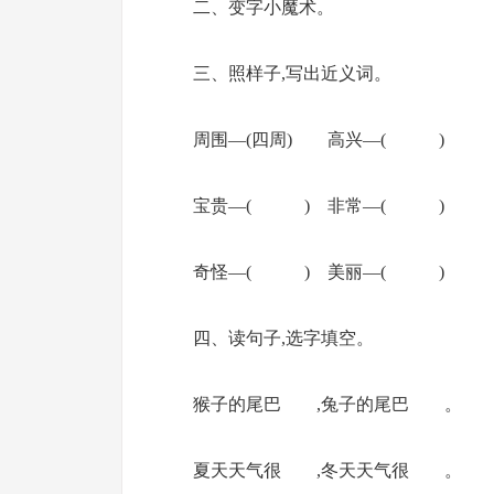
二、变字小魔术。
三、照样子,写出近义词。
周围—(四周) 高兴—( )
宝贵—( ) 非常—( )
奇怪—( ) 美丽—( )
四、读句子,选字填空。
猴子的尾巴 ,兔子的尾巴 。
夏天天气很 ,冬天天气很 。