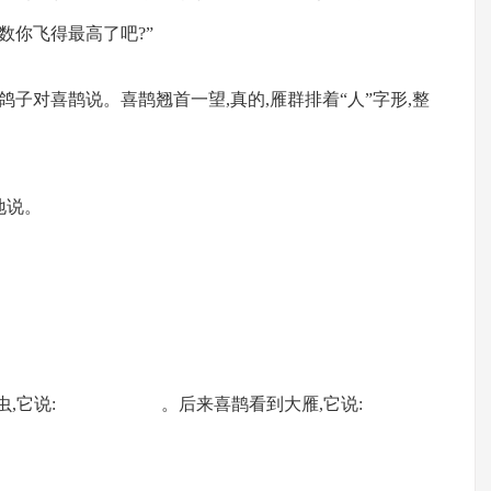
数你飞得最高了吧?”
”鸽子对喜鹊说。喜鹊翘首一望,真的,雁群排着“人”字形,整
地说。
等小昆虫,它说: 。后来喜鹊看到大雁,它说: