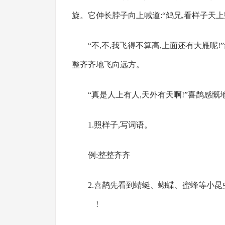
旋。它伸长脖子向上喊道:“鸽兄,看样子天上
“不,不,我飞得不算高,上面还有大雁呢!
整齐齐地飞向远方。
“真是人上有人,天外有天啊!”喜鹊感慨
1.照样子,写词语。
例:整整齐齐
2.喜鹊先看到蜻蜓、蝴蝶、蜜蜂
!