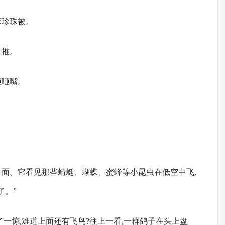
珠被。
推。
咂嘴。
下面。它看见那些蜻蜓、蝴蝶、蜜蜂等小昆虫在低空中飞,
了。”
了一惊,难道上面还有飞鸟?往上一看,一群鸽子在头上盘