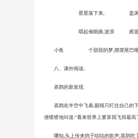
星星落下来, 盖床珍
唱起催眠曲,波浪 摇篮
小鱼 个甜甜的梦,摆摆尾巴咂
八、课外阅读。
喜鹊的新发现
喜鹊在半空中飞着,眼睛只盯住自己的
便喳喳地叫道:“看来世界上要算我飞得最高
哪知,头上传来鸽子咕咕的歌声,喜鹊吃