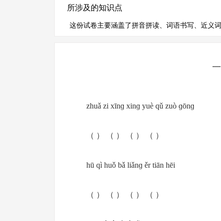
所涉及的知识点
这份试卷主要涵盖了拼音拼读、词语书写、近义
一
zhuǎ zi xīnɡ xinɡ yuè qǔ zuò ɡōnɡ
（ ） （ ） （ ） （ ）
hū qì huǒ bǎ liǎnɡ ěr tiān hēi
（ ） （ ） （ ） （ ）