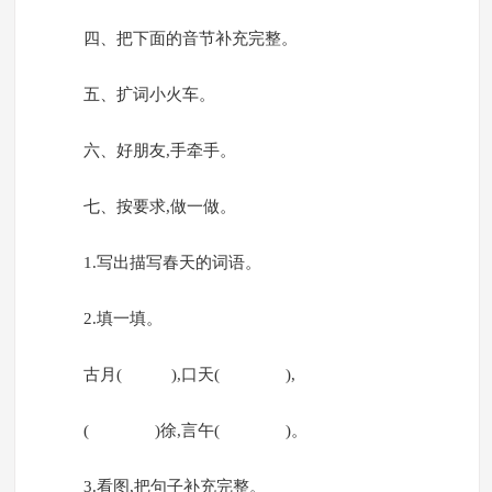
四、把下面的音节补充完整。
五、扩词小火车。
六、好朋友,手牵手。
七、按要求,做一做。
1.写出描写春天的词语。
2.填一填。
古月( ),口天( ),
( )徐,言午( )。
3.看图,把句子补充完整。