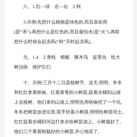
八、1.红—绿 左—右 2.秋
3.示例:先想什么植物是绿色的,而且喜欢雨
(是“禾”),再想什么是红色的,而且最怕水(是“火”),再联
想什么时候会起凉风(“秋”天时起凉风)。
九、1.4 2.青蛙 蜻蜓 啄木鸟 捉害虫 给大
树治病 保护它们
十、示例:三月十二日是植树节。这天,明明、冬冬
和红红拿着铁锹、扛着青青的小树苗,提着水桶到山坡
上去植树。他们来到山坡上,明明先用铁锹挖了一个坑,
冬冬把树苗放进坑里,双手扶着小树苗,明明给树苗培土,
红红提着水桶到河边打来水给树苗浇上。小树栽好了,
他们三个看着刚栽好的小树苗,开心地笑了。