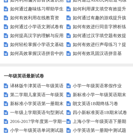
如何利用偏旁部首快速识别
如何通过ABB式词语造句练
后隐藏的故事？
生的拼音水平？
如何通过趣味练习帮助学生
如何利用课文填空有效提升
汉字？
习提高孩子的语言表达能力？
如何有效利用在线教育资
如何通过有趣的游戏提升孩
掌握反义词匹配？
语文成绩？
如何通过小学语文测试卷有
如何有效进行同音字辨析练
源？
子的句子补全技巧？
如何提高汉字的理解与应用
如何通过汉字填空题有效提
效提高孩子的阅读与写作技能？
习？这些方法让你事半功倍！
如何轻松掌握小学语文基础
如何有效进行声母练习？提
能力？这里有妙招！
升小学生的汉字书写能力？
如何高效掌握汉语拼音中的
如何有效巩固汉语拼音基
知识？
升发音技巧有妙招！
整体认读音节？
础？这里有你需要的所有技巧！
一年级英语最新试卷
译林版牛津英语一年级英语
小学一年级英语寒假作业
第二学期儿童英语一年级英
新标准小学一年级英语期末
1AB测试卷
新标准小学英语第一册期末
朗文英语1B期终练习卷
语期末试卷
质量检测题
一年级上学期英语句型测试
四小新标准英语1B期末试卷
测试题
2016-2017学年度第一学期一
上海小学一年级英语下册期
题
小学一年级英语单词测试题
小学英语第一册期中测试题
起一年级英语期中试卷
中试卷