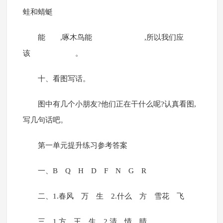
蛙和蜻蜓
能 ,啄木鸟能 ,所以我们应
该 。
十、看图写话。
图中有几个小朋友?他们正在干什么呢?认真看图,
写几句话吧。
第一单元提升练习参考答案
一、B Q H D F N G R
二、1.春风 万 生 2.什么 方 雪花 飞
三、1.方 王 生 2.清 情 晴