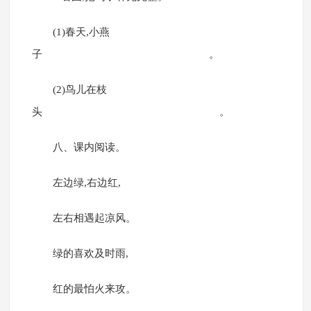
(1)春天,小燕
子 。
(2)鸟儿在枝
头 。
八、课内阅读。
左边绿,右边红,
左右相遇起凉风。
绿的喜欢及时雨,
红的最怕火来攻。