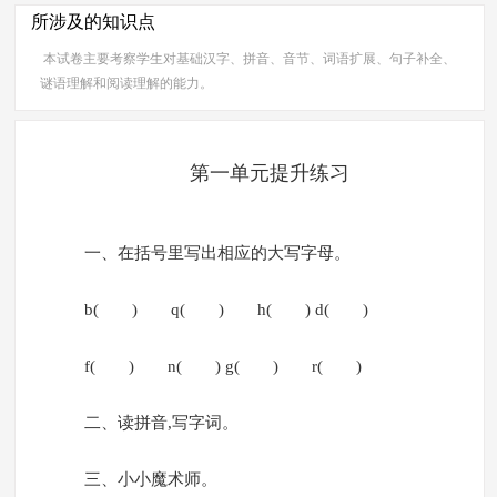
所涉及的知识点
本试卷主要考察学生对基础汉字、拼音、音节、词语扩展、句子补全、
谜语理解和阅读理解的能力。
第一单元提升练习
一、在括号里写出相应的大写字母。
b( ) q( ) h( ) d( )
f( ) n( ) g( ) r( )
二、读拼音,写字词。
三、小小魔术师。