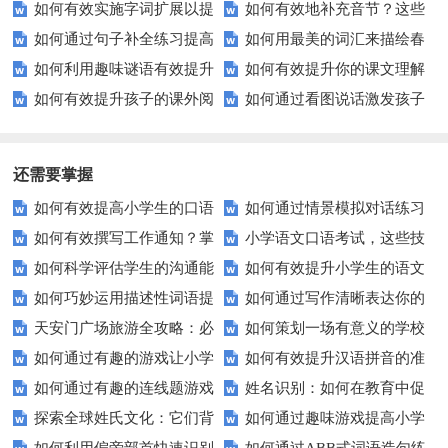
如何有效实施字词扩展以提
如何有效地补充音节？这些
母识别能力？这里有妙招！
音与汉字书写能力？
如何通过句子补全练习提高
如何用最美的词汇来描绘春
升学生词汇量？
技巧让你事半功倍！
如何利用趣味谜语有效提升
如何有效提升你的课文理解
阅读理解能力？
天的景色？
如何有效提升孩子的课外阅
如何通过看图说话激发孩子
学生的语言理解力？
力？
读理解能力？这里有实用建议！
的语言潜能？
还需要掌握
如何有效提高小学生的口语
如何通过情景模拟对话练习
如何有效撰写工作通知？掌
小学语文口语考试，这些技
交际测试成绩？
提高你的沟通能力？
如何科学评估学生的沟通能
如何有效提升小学生的语文
握这些技巧让你的通知更专业！
巧让孩子自信应考？
如何巧妙运用描述性词语提
如何通过写作清晰表达你的
力？
拼写能力？
天安门广场旅游全攻略：必
如何策划一场有意义的学校
升教育效果？
愿望？
如何通过有趣的游戏让小学
如何有效提升汉语拼音的准
看的历史与文化景点
升旗仪式？
如何通过有趣的连线题游戏
姓名识别：如何在教育中促
生轻松掌握常见姓氏？
确性和流利度？这里有妙招！
探索全球姓氏文化：它们背
如何通过趣味游戏提高小学
提升孩子的逻辑思维能力？
进个性化学习？