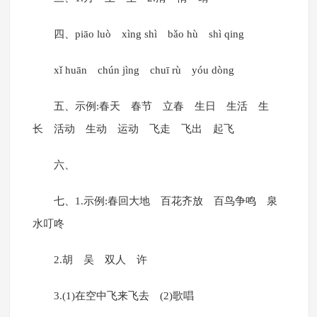
四、piāo luò xìng shì bǎo hù shì qing
xǐ huān chún jìng chuī rù yóu dòng
五、示例:春天 春节 立春 生日 生活 生
长 活动 生动 运动 飞走 飞出 起飞
六、
七、1.示例:春回大地 百花齐放 百鸟争鸣 泉
水叮咚
2.胡 吴 双人 许
3.(1)在空中飞来飞去 (2)歌唱