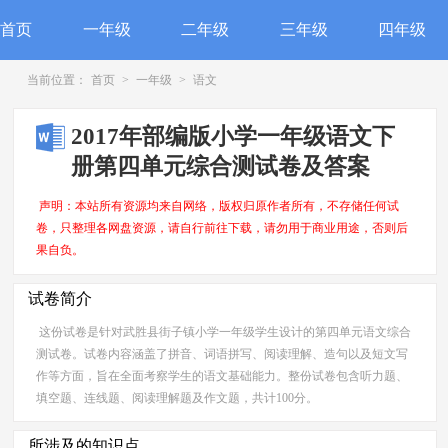
首页
一年级
二年级
三年级
四年级
当前位置：
首页
>
一年级
>
语文
2017年部编版小学一年级语文下
册第四单元综合测试卷及答案
声明：本站所有资源均来自网络，版权归原作者所有，不存储任何试
卷，只整理各网盘资源，请自行前往下载，请勿用于商业用途，否则后
果自负。
试卷简介
这份试卷是针对武胜县街子镇小学一年级学生设计的第四单元语文综合
测试卷。试卷内容涵盖了拼音、词语拼写、阅读理解、造句以及短文写
作等方面，旨在全面考察学生的语文基础能力。整份试卷包含听力题、
填空题、连线题、阅读理解题及作文题，共计100分。
所涉及的知识点