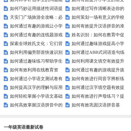
握这些技巧让你的通知更专业！
巧让孩子自信应考？
如何巧妙运用描述性词语提
如何通过写作清晰表达你的
力？
拼写能力？
天安门广场旅游全攻略：必
如何策划一场有意义的学校
升教育效果？
愿望？
如何通过有趣的游戏让小学
如何有效提升汉语拼音的准
看的历史与文化景点
升旗仪式？
如何通过有趣的连线题游戏
姓名识别：如何在教育中促
生轻松掌握常见姓氏？
确性和流利度？这里有妙招！
探索全球姓氏文化：它们背
如何通过趣味游戏提高小学
提升孩子的逻辑思维能力？
进个性化学习？
如何利用偏旁部首快速识别
如何通过ABB式词语造句练
后隐藏的故事？
生的拼音水平？
如何通过趣味练习帮助学生
如何利用课文填空有效提升
汉字？
习提高孩子的语言表达能力？
如何有效利用在线教育资
如何通过有趣的游戏提升孩
掌握反义词匹配？
语文成绩？
如何通过小学语文测试卷有
如何有效进行同音字辨析练
源？
子的句子补全技巧？
如何提高汉字的理解与应用
如何通过汉字填空题有效提
效提高孩子的阅读与写作技能？
习？这些方法让你事半功倍！
如何轻松掌握小学语文基础
如何有效进行声母练习？提
能力？这里有妙招！
升小学生的汉字书写能力？
如何高效掌握汉语拼音中的
如何有效巩固汉语拼音基
知识？
升发音技巧有妙招！
整体认读音节？
础？这里有你需要的所有技巧！
一年级英语最新试卷