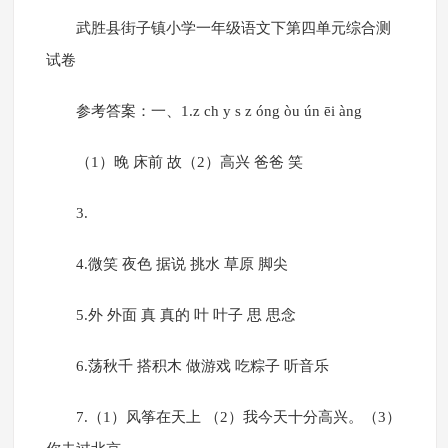
武胜县街子镇小学一年级语文下第四单元综合测
试卷
参考答案：一、1.z ch y s z óng òu ún ēi àng
（1）晚 床前 故（2）高兴 爸爸 笑
3.
4.微笑 夜色 据说 挑水 草原 脚尖
5.外 外面 真 真的 叶 叶子 思 思念
6.荡秋千 搭积木 做游戏 吃粽子 听音乐
7.（1）风筝在天上 （2）我今天十分高兴。（3）