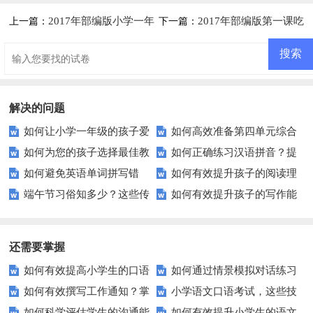
2017年部编版小学一年
2017年部编版第一课吃
上一篇：
下一篇：
级语文下册第二单元综合测试卷
水不忘挖井人练习题及答案
及答案
解决的问题
如何让小学一年级的孩子爱
如何高效准备第四单元综合
如何为您的孩子选择最佳教
如何正确练习汉语拼音？提
上语文课？
测试？这些建议让你事半功倍！
如何避免英语单词拼写错
如何有效提升孩子的阅读理
育？——探究武胜县街子镇小学
升发音清晰度的小秘诀
端午节习俗知多少？这些传
如何有效提升孩子的写作能
误？这里有5个实用技巧！
解能力？这里有秘诀！
的优势
统活动你都了解吗？
力？这些建议让孩子爱上写作！
还需要掌握
如何有效提高小学生的口语
如何通过情景模拟对话练习
如何有效撰写工作通知？掌
小学语文口语考试，这些技
交际测试成绩？
提高你的沟通能力？
如何科学评估学生的沟通能
如何有效提升小学生的语文