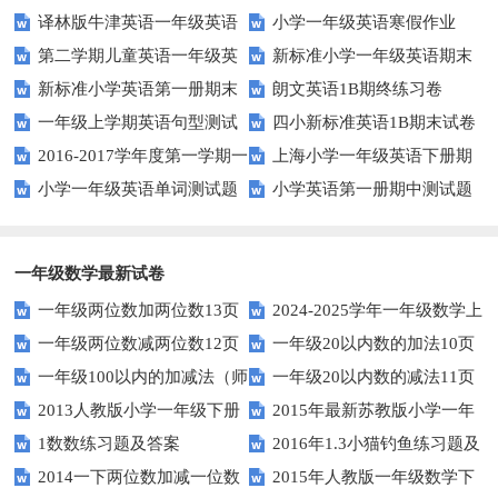
译林版牛津英语一年级英语
小学一年级英语寒假作业
第二学期儿童英语一年级英
新标准小学一年级英语期末
1AB测试卷
新标准小学英语第一册期末
朗文英语1B期终练习卷
语期末试卷
质量检测题
一年级上学期英语句型测试
四小新标准英语1B期末试卷
测试题
2016-2017学年度第一学期一
上海小学一年级英语下册期
题
小学一年级英语单词测试题
小学英语第一册期中测试题
起一年级英语期中试卷
中试卷
一年级数学最新试卷
一年级两位数加两位数13页
2024-2025学年一年级数学上
一年级两位数减两位数12页
一年级20以内数的加法10页
册期末素养测评卷（考试版A4
一年级100以内的加减法（师
一年级20以内数的减法11页
人教版）
2013人教版小学一年级下册
2015年最新苏教版小学一年
版）
1数数练习题及答案
2016年1.3小猫钓鱼练习题及
第三单元整理与复习（一）练习
级数学下册第一次月考试卷
2014一下两位数加减一位数
2015年人教版一年级数学下
答案
题