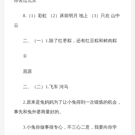
你去过北京
8.（1）彩虹 （2）床前明月 地上 （3）只在 山中
云
二、（一）1.除了红枣粽，还有红豆粽和鲜肉粽
①
屈原
二、（二）1.飞车 河马
2.原来是兔妈妈为了让小兔得到一次锻炼的机会，
事先和兔外婆商量好的。
3.小兔你做事很专心，不三心二意，我要向你学