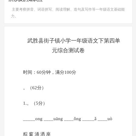
主要考察拼音、词语拼写、阅读理解、造句及写作等一年级语文基础能
力。
武胜县街子镇小学一年级语文下第四单
元综合测试卷
时间：60分钟，满分100分
。（62分）
1.。（5分）
_____ong ____uāng ____ǒng _____ǎ ____uò
粽 窗 涌 洒 座