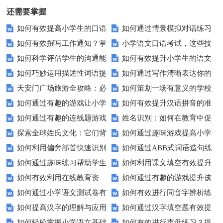
还需要掌握
如何有效提高小学生的口语
如何通过情景模拟对话练习
如何有效撰写工作通知？掌
小学语文口语考试，这些技
交际测试成绩？
提高你的沟通能力？
如何科学评估学生的沟通能
如何有效提升小学生的语文
握这些技巧让你的通知更专业！
巧让孩子自信应考？
如何巧妙运用描述性词语提
如何通过写作清晰表达你的
力？
拼写能力？
天安门广场旅游全攻略：必
如何策划一场有意义的学校
升教育效果？
愿望？
如何通过有趣的游戏让小学
如何有效提升汉语拼音的准
看的历史与文化景点
升旗仪式？
如何通过有趣的连线题游戏
姓名识别：如何在教育中促
生轻松掌握常见姓氏？
确性和流利度？这里有妙招！
探索全球姓氏文化：它们背
如何通过趣味游戏提高小学
提升孩子的逻辑思维能力？
进个性化学习？
如何利用偏旁部首快速识别
如何通过ABB式词语造句练
后隐藏的故事？
生的拼音水平？
如何通过趣味练习帮助学生
如何利用课文填空有效提升
汉字？
习提高孩子的语言表达能力？
如何有效利用在线教育资
如何通过有趣的游戏提升孩
掌握反义词匹配？
语文成绩？
如何通过小学语文测试卷有
如何有效进行同音字辨析练
源？
子的句子补全技巧？
如何提高汉字的理解与应用
如何通过汉字填空题有效提
效提高孩子的阅读与写作技能？
习？这些方法让你事半功倍！
如何轻松掌握小学语文基础
如何有效进行声母练习？提