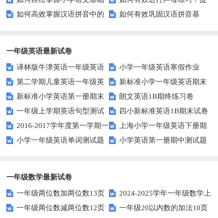
能力？这里有妙招！
升小学生的汉字书写能力？
如何高效掌握汉语拼音中的
如何有效巩固汉语拼音基
知识？
升发音技巧有妙招！
整体认读音节？
础？这里有你需要的所有技巧！
一年级英语最新试卷
译林版牛津英语一年级英语
小学一年级英语寒假作业
第二学期儿童英语一年级英
新标准小学一年级英语期末
1AB测试卷
新标准小学英语第一册期末
朗文英语1B期终练习卷
语期末试卷
质量检测题
一年级上学期英语句型测试
四小新标准英语1B期末试卷
测试题
2016-2017学年度第一学期一
上海小学一年级英语下册期
题
小学一年级英语单词测试题
小学英语第一册期中测试题
起一年级英语期中试卷
中试卷
一年级数学最新试卷
一年级两位数加两位数13页
2024-2025学年一年级数学上
一年级两位数减两位数12页
一年级20以内数的加法10页
册期末素养测评卷（考试版A4