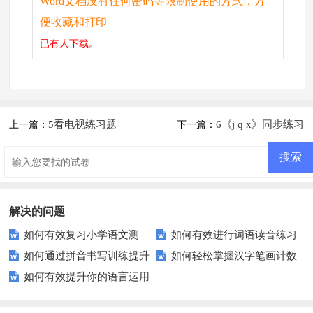
Word文档没有任何密码等限制使用的方式，方
便收藏和打印
已有
人下载。
5看电视练习题
6《j q x》同步练习
上一篇：
下一篇：
解决的问题
如何有效复习小学语文测
如何有效进行词语读音练习
如何通过拼音书写训练提升
如何轻松掌握汉字笔画计数
试？掌握这些技巧轻松拿高分！
来提升你的发音清晰度？
如何有效提升你的语言运用
孩子的汉字学习效率？
技巧？——让学习变得更简单
能力？