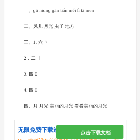
一、ɡū niɑnɡ ɡān tián měi lì tā men
二、风儿 月光 虫子 地方
三、1. 六 丶
2．二 亅
3. 四 
4. 四 
四、月 月光 美丽的月光 看看美丽的月光
无限免费下载试卷
点击下载文档