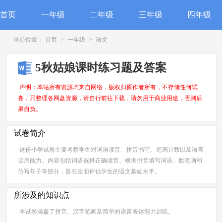
首页
一年级
二年级
三年级
四年级
当前位置：
首页
>
一年级
>
语文
5秋姑娘课时练习题及答案
声明：本站所有资源均来自网络，版权归原作者所有，不存储任何试
卷，只整理各网盘资源，请自行前往下载，请勿用于商业用途，否则后
果自负。
试卷简介
这份小学试卷主要考察学生对词语读音、拼音书写、笔画计数以及语言
运用能力。内容包括词语选择正确读音、根据拼音填写词语、数笔画和
仿写句子等部分，旨在全面评估学生的语文基础水平。
所涉及的知识点
本试卷涵盖了拼音、汉字笔画及简单的语言表达能力训练。