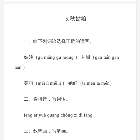
5.秋姑娘
一、给下列词语选择正确的读音。
姑娘（ɡū niánɡ ɡū niɑnɡ ） 甘甜（ɡān tián ɡān
tiān ）
美丽（měi lì miě lì ） 她们（tā men tā mén）
二、看拼音，写词语。
fēnɡ er yuè ɡuānɡ chónɡ zi dì fānɡ
三、数笔画，写笔画。