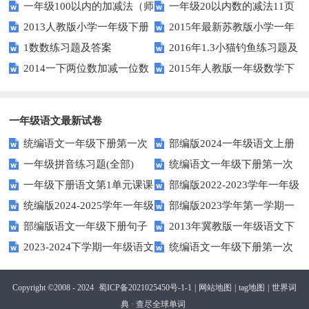
一年级100以内的加减法（师
一年级20以内数的减法11页
人教版）
2013人教版小学一年级下册
2015年最新苏教版小学一年
版）
1数数练习题及答案
2016年1.3小猫钓鱼练习题及
第三单元整理与复习（一）练习
级数学下册第一次月考试卷
2014一下两位数加减一位数
2015年人教版一年级数学下
答案
题
和整十数练习题四
册第六单元测试题
一年级语文最新试卷
统编语文一年级下册第一次
部编版2024一年级语文上册
一年级拼音练习题(全部)
统编语文一年级下册第一次
月考测试题7
第一单元检测卷
一年级下册语文第1单元课课
部编版2022-2023学年一年级
月考测试题6
统编版2024-2025学年一年级
部编版2023学年第一学期一
练
语文下册期中复习卷
部编版语文一年级下册句子
2013年冀教版一年级语文下
语文上册期末巩固测试卷
年级语文期中综合试卷
2023-2024下学期一年级语文
统编语文一年级下册第一次
专项训练
期末测试卷及答案
下册期末测试卷
月考测试题4（无答案）
Copyright ©2008 - 2024
蜀ICP备2021025450号-1-1
|
网站地图
|
tag地图
|
世界词
典 · 查尽全球单词