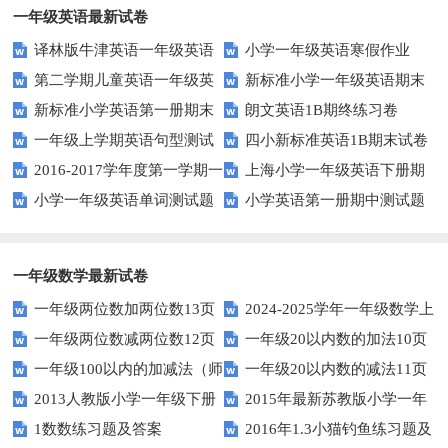
一年级英语最新试卷
译林版牛津英语一年级英语
小学一年级英语寒假作业
第二学期儿童英语一年级英
新标准小学一年级英语期末
1AB测试卷
新标准小学英语第一册期末
朗文英语1B期终练习卷
语期末试卷
质量检测题
一年级上学期英语句型测试
四小新标准英语1B期末试卷
测试题
2016-2017学年度第一学期一
上海小学一年级英语下册期
题
小学一年级英语单词测试题
小学英语第一册期中测试题
起一年级英语期中试卷
中试卷
一年级数学最新试卷
一年级两位数加两位数13页
2024-2025学年一年级数学上
一年级两位数减两位数12页
一年级20以内数的加法10页
册期末素养测评卷（考试版A4
一年级100以内的加减法（师
一年级20以内数的减法11页
人教版）
2013人教版小学一年级下册
2015年最新苏教版小学一年
版）
1数数练习题及答案
2016年1.3小猫钓鱼练习题及
第三单元整理与复习（一）练习
级数学下册第一次月考试卷