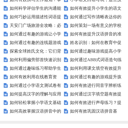
交际测试成绩？
提高你的沟通能力？
如何科学评估学生的沟通能
如何有效提升小学生的语文
握这些技巧让你的通知更专业！
巧让孩子自信应考？
如何巧妙运用描述性词语提
如何通过写作清晰表达你的
力？
拼写能力？
天安门广场旅游全攻略：必
如何策划一场有意义的学校
升教育效果？
愿望？
如何通过有趣的游戏让小学
如何有效提升汉语拼音的准
看的历史与文化景点
升旗仪式？
如何通过有趣的连线题游戏
姓名识别：如何在教育中促
生轻松掌握常见姓氏？
确性和流利度？这里有妙招！
探索全球姓氏文化：它们背
如何通过趣味游戏提高小学
提升孩子的逻辑思维能力？
进个性化学习？
如何利用偏旁部首快速识别
如何通过ABB式词语造句练
后隐藏的故事？
生的拼音水平？
如何通过趣味练习帮助学生
如何利用课文填空有效提升
汉字？
习提高孩子的语言表达能力？
如何有效利用在线教育资
如何通过有趣的游戏提升孩
掌握反义词匹配？
语文成绩？
如何通过小学语文测试卷有
如何有效进行同音字辨析练
源？
子的句子补全技巧？
如何提高汉字的理解与应用
如何通过汉字填空题有效提
效提高孩子的阅读与写作技能？
习？这些方法让你事半功倍！
如何轻松掌握小学语文基础
如何有效进行声母练习？提
能力？这里有妙招！
升小学生的汉字书写能力？
如何高效掌握汉语拼音中的
如何有效巩固汉语拼音基
知识？
升发音技巧有妙招！
整体认读音节？
础？这里有你需要的所有技巧！