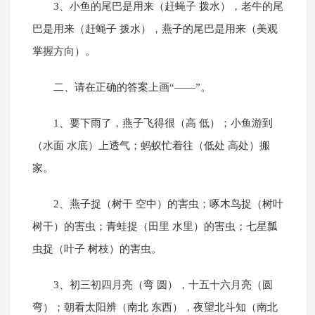
3、小鱼的尾巴是用来（赶蝇子 拨水），老牛的尾
巴是用来（赶蝇子 拨水），燕子的尾巴是用来（美观
掌握方向）。
二、请在正确的答案上画“——”。
1、要下雨了，燕子飞得很（高 低）；小鱼游到
（水面 水底）上透气；蚂蚁忙着往（低处 高处）搬
家。
2、燕子捉（树干 空中）的害虫；啄木鸟捉（树叶
树干）的害虫；青蛙捉（田里 水里）的害虫；七星瓢
虫捉（叶子 树枝）的害虫。
3、初三初四月亮（弯 圆），十五十六月亮（圆
弯）；朝看太阳辨（南北 东西），夜望北斗知（南北