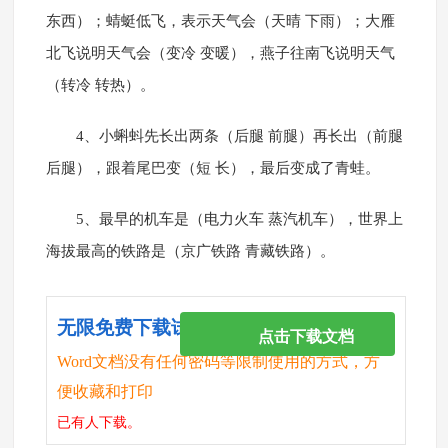
东西）；蜻蜓低飞，表示天气会（天晴 下雨）；大雁
北飞说明天气会（变冷 变暖），燕子往南飞说明天气
（转冷 转热）。
4、小蝌蚪先长出两条（后腿 前腿）再长出（前腿
后腿），跟着尾巴变（短 长），最后变成了青蛙。
5、最早的机车是（电力火车 蒸汽机车），世界上
海拔最高的铁路是（京广铁路 青藏铁路）。
无限免费下载试卷
点击下载文档
Word文档没有任何密码等限制使用的方式，方
便收藏和打印
已有
人下载。