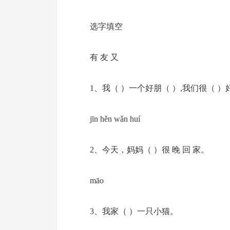
选字填空
有 友 又
1、我（ ）一个好朋（ ）,我们很（ ）
jīn hěn wǎn huí
2、今天，妈妈（ ）很 晚 回 家。
māo
3、我家（ ）一只小猫。