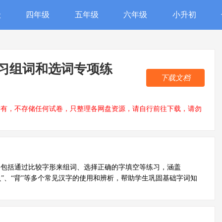
级
四年级
五年级
六年级
小升初
习组词和选词专项练
下载文档
所有，不存储任何试卷，只整理各网盘资源，请自行前往下载，请勿
容包括通过比较字形来组词、选择正确的字填空等练习，涵盖
工”、“贝”、“背”等多个常见汉字的使用和辨析，帮助学生巩固基础字词知