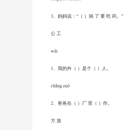
3、妈妈说：“（ ）病 了 要 吃 药。”
公 工
wài
1、我的外（ ）是个（ ）人。
chǎng zuó
2、爸爸在（ ）厂 里（ ）作。
方 放