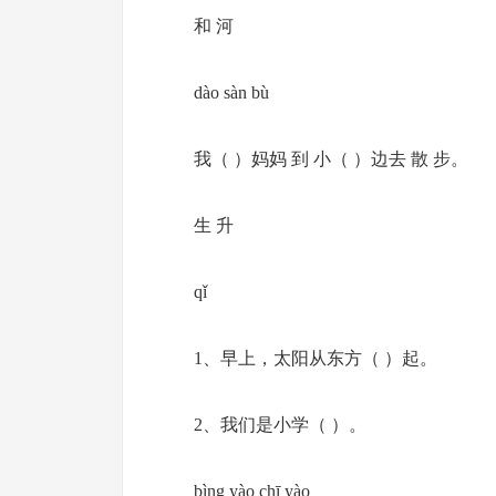
和 河
dào sàn bù
我（ ）妈妈 到 小（ ）边去 散 步。
生 升
qǐ
1、早上，太阳从东方（ ）起。
2、我们是小学（ ）。
bìng yào chī yào