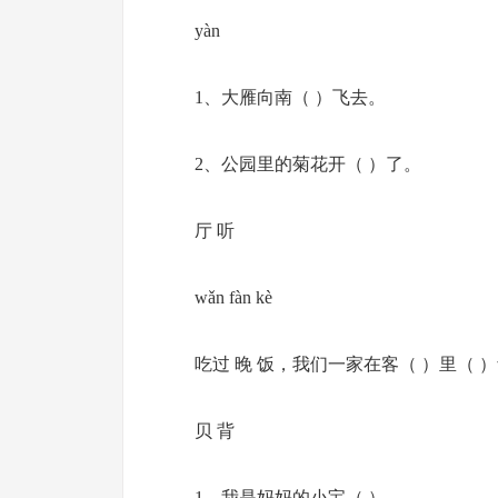
yàn
1、大雁向南（ ）飞去。
2、公园里的菊花开（ ）了。
厅 听
wǎn fàn kè
吃过 晚 饭，我们一家在客（ ）里（ 
贝 背
1、我是妈妈的小宝（ ）。