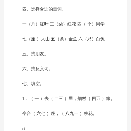
四、选择合适的量词。
一（片）红叶 三（朵）红花 四（ 个）同学
七（座 ）大山 五（条）金鱼 六（只）白兔
五、找朋友。
六、找反义词。
七、填空。
1．（ 一 ）去（ 二三 ）里，烟村（ 四五 ）家。
亭台（ 六七 ）座，（ 八九十 ）枝花。
rì