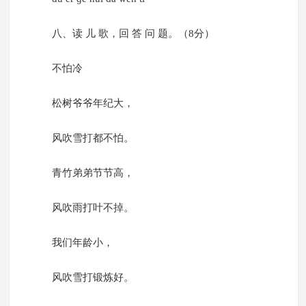
八、读 儿 歌，回 答 问 题。（8分）
不怕冷
松树爷爷年纪大，
风吹雪打都不怕。
青竹弟弟节节高，
风吹雨打叶不掉。
我们年龄小，
风吹雪打锻炼好。