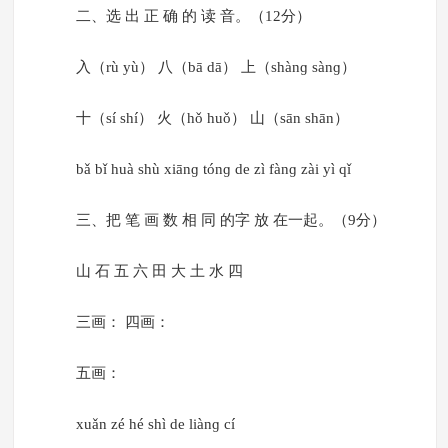
二、选 出 正 确 的 读 音。（12分）
入（rù yù） 八（bā dā） 上（shànɡ sànɡ）
十（sí shí） 火（hǒ huǒ） 山（sān shān）
bǎ bǐ huà shù xiānɡ tónɡ de zì fànɡ zài yì qǐ
三、把 笔 画 数 相 同 的字 放 在一起。（9分）
山 石 五 六 田 大 土 水 四
三画： 四画：
五画：
xuǎn zé hé shì de liànɡ cí