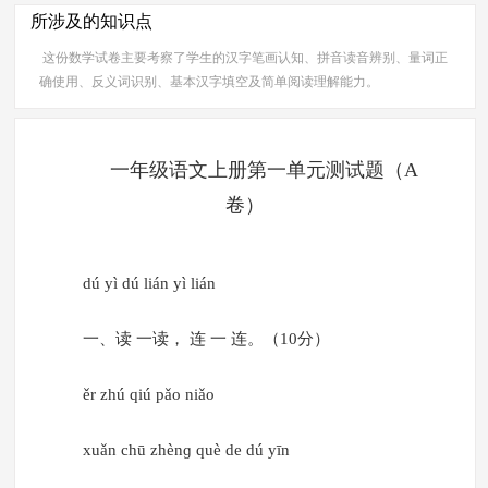
所涉及的知识点
这份数学试卷主要考察了学生的汉字笔画认知、拼音读音辨别、量词正
确使用、反义词识别、基本汉字填空及简单阅读理解能力。
一年级语文上册第一单元测试题（A
卷）
dú yì dú lián yì lián
一、读 一读， 连 一 连。（10分）
ěr zhú qiú pǎo niǎo
xuǎn chū zhènɡ què de dú yīn