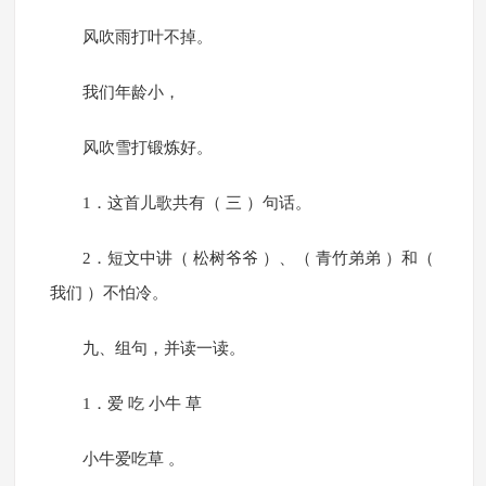
风吹雨打叶不掉。
我们年龄小，
风吹雪打锻炼好。
1．这首儿歌共有（ 三 ）句话。
2．短文中讲（ 松树爷爷 ）、（ 青竹弟弟 ）和（
我们 ）不怕冷。
九、组句，并读一读。
1．爱 吃 小牛 草
小牛爱吃草 。