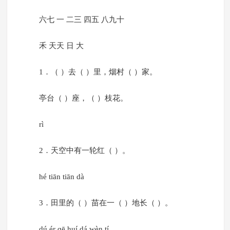
六七 一 二三 四五 八九十
禾 天天 日 大
1．（ ）去（ ）里，烟村（ ）家。
亭台（ ）座，（ ）枝花。
rì
2．天空中有一轮红（ ）。
hé tiān tiān dà
3．田里的（ ）苗在一（ ）地长（ ）。
dú ér ɡē huí dá wèn tí