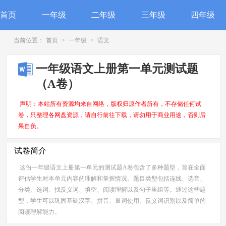
首页
一年级
二年级
三年级
四年级
当前位置：
首页
>
一年级
>
语文
一年级语文上册第一单元测试题
（A卷）
声明：本站所有资源均来自网络，版权归原作者所有，不存储任何试
卷，只整理各网盘资源，请自行前往下载，请勿用于商业用途，否则后
果自负。
试卷简介
这份一年级语文上册第一单元的测试题A卷包含了多种题型，旨在全面
评估学生对本单元内容的理解和掌握情况。题目类型包括连线、选音、
分类、选词、找反义词、填空、阅读理解以及句子重组等。通过这些题
型，学生可以巩固基础汉字、拼音、量词使用、反义词识别以及简单的
阅读理解能力。