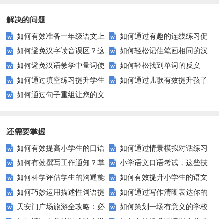
解决的问题
如何有效准备一年级语文上
如何通过有趣的连线练习促
如何避免汉字读音误区？这
如何轻松记住笔画相同的汉
册第一单元测试？这里有你需要
进儿童的学习与发展？
如何避免汉语教学中量词使
如何轻松找到单词的反义
些技巧让你读得准！
字？这些技巧你需要知道！
的测试题和复习资料！
如何通过填空练习提升学生
如何通过儿歌有效提升孩子
用的常见错误？
词？这里有你需要知道的一切！
如何通过句子重组让您的文
的语言技能？
的阅读理解能力？
章更吸引人？
还需要掌握
如何有效提高小学生的口语
如何通过情景模拟对话练习
如何有效撰写工作通知？掌
小学语文口语考试，这些技
交际测试成绩？
提高你的沟通能力？
如何科学评估学生的沟通能
如何有效提升小学生的语文
握这些技巧让你的通知更专业！
巧让孩子自信应考？
如何巧妙运用描述性词语提
如何通过写作清晰表达你的
力？
拼写能力？
天安门广场旅游全攻略：必
如何策划一场有意义的学校
升教育效果？
愿望？