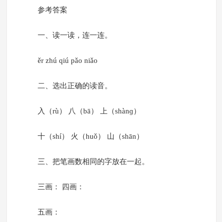
参考答案
一、读一读，连一连。
ěr zhú qiú pǎo niǎo
二、选出正确的读音。
入（rù） 八（bā） 上（shànɡ）
十（shí） 火（huǒ） 山（shān）
三、把笔画数相同的字放在一起。
三画： 四画：
五画：