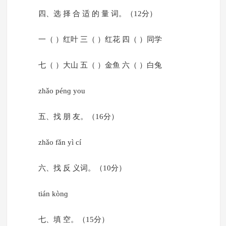
四、选 择 合 适 的 量 词。（12分）
一（ ）红叶 三（ ）红花 四（ ）同学
七（ ）大山 五（ ）金鱼 六（ ）白兔
zhǎo pénɡ you
五、找 朋 友。（16分）
zhǎo fǎn yì cí
六、找 反 义词。（10分）
tián kònɡ
七、填 空。（15分）