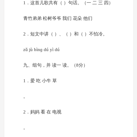
1．这首儿歌共有（ ）句话。（一 二 三 四）
青竹弟弟 松树爷爷 我们 花朵 他们
2．短文中讲（ ）、（ ）和（ ）不怕冷。
zǔ jù bìnɡ dú yì dú
九、组句，并 读一 读。（8分）
1．爱 吃 小牛 草
。
2．妈妈 看 在 电视
。