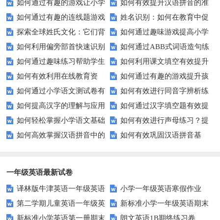
如何通过有趣的游戏让小学
如何有效提升汉语拼音的准
看的历史与文化景点
升旗仪式？
如何通过有趣的连线题游戏
姓名识别：如何在教育中促
生轻松掌握常见姓氏？
确性和流利度？这里有妙招！
探索全球姓氏文化：它们背
如何通过趣味游戏提高小学
提升孩子的逻辑思维能力？
进个性化学习？
如何利用偏旁部首快速识别
如何通过ABB式词语造句练
后隐藏的故事？
生的拼音水平？
如何通过趣味练习帮助学生
如何利用课文填空有效提升
汉字？
习提高孩子的语言表达能力？
如何有效利用在线教育资
如何通过有趣的游戏提升孩
掌握反义词匹配？
语文成绩？
如何通过小学语文测试卷有
如何有效进行同音字辨析练
源？
子的句子补全技巧？
如何提高汉字的理解与应用
如何通过汉字填空题有效提
效提高孩子的阅读与写作技能？
习？这些方法让你事半功倍！
如何轻松掌握小学语文基础
如何有效进行声母练习？提
能力？这里有妙招！
升小学生的汉字书写能力？
如何高效掌握汉语拼音中的
如何有效巩固汉语拼音基
知识？
升发音技巧有妙招！
整体认读音节？
础？这里有你需要的所有技巧！
一年级英语最新试卷
译林版牛津英语一年级英语
小学一年级英语寒假作业
第二学期儿童英语一年级英
新标准小学一年级英语期末
1AB测试卷
新标准小学英语第一册期末
朗文英语1B期终练习卷
语期末试卷
质量检测题