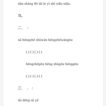
tiān shànɡ fēi lái le yì zhī xiǎo niǎo.
鸟。
二、 ：
nà hénɡzhé shùwān hénɡzhéwānɡōu
( ) ( ) ( ) ( )
hénɡzhéɡōu hénɡ shùɡōu hénɡɡōu
( ) ( ) ( ) ( )
三、 ， ：
tái dēnɡ sù yè