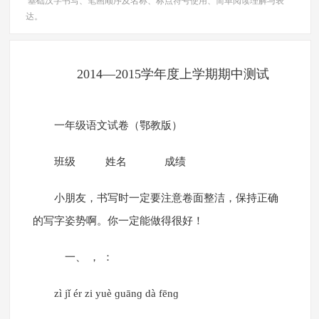
基础汉字书写、笔画顺序及名称、标点符号使用、简单阅读理解与表
达。
2014—2015学年度上学期期中测试
一年级语文试卷（鄂教版）
班级 姓名 成绩
小朋友，书写时一定要注意卷面整洁，保持正确
的写字姿势啊。你一定能做得很好！
一、 ， ：
zì jǐ ér zi yuè ɡuānɡ dà fēnɡ