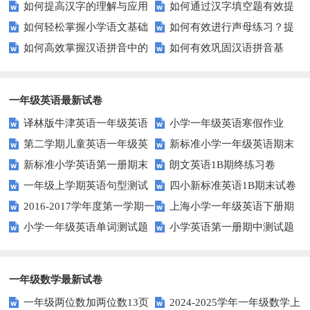
如何提高汉字的理解与应用
如何通过汉字填空题有效提
效提高孩子的阅读与写作技能？
习？这些方法让你事半功倍！
如何轻松掌握小学语文基础
如何有效进行声母练习？提
能力？这里有妙招！
升小学生的汉字书写能力？
如何高效掌握汉语拼音中的
如何有效巩固汉语拼音基
知识？
升发音技巧有妙招！
整体认读音节？
础？这里有你需要的所有技巧！
一年级英语最新试卷
译林版牛津英语一年级英语
小学一年级英语寒假作业
第二学期儿童英语一年级英
新标准小学一年级英语期末
1AB测试卷
新标准小学英语第一册期末
朗文英语1B期终练习卷
语期末试卷
质量检测题
一年级上学期英语句型测试
四小新标准英语1B期末试卷
测试题
2016-2017学年度第一学期一
上海小学一年级英语下册期
题
小学一年级英语单词测试题
小学英语第一册期中测试题
起一年级英语期中试卷
中试卷
一年级数学最新试卷
一年级两位数加两位数13页
2024-2025学年一年级数学上