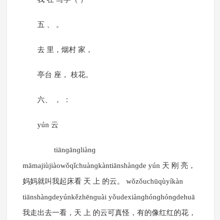
五 、 。
去 里，烟村 家，
亭台 座， 枝花。
六、 ， ：
yún 云
tiānɡānɡliànɡ
māmajiùjiàowǒqǐchuànɡkàntiānshànɡde yún 天 刚 亮，
妈妈就叫我起床看 天 上 的云。 wǒzǒuchūqùyíkàn
tiānshànɡdeyúnkězhēnɡuài yǒudexiànɡhónɡhónɡdehuā
我走出去一看，天 上 的云可真怪，有的像红红的花，