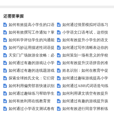
避免近视和脊椎问题的有效方法
还需要掌握
如何有效提高小学生的口语
如何通过情景模拟对话练习
如何有效撰写工作通知？掌
小学语文口语考试，这些技
交际测试成绩？
提高你的沟通能力？
如何科学评估学生的沟通能
如何有效提升小学生的语文
握这些技巧让你的通知更专业！
巧让孩子自信应考？
如何巧妙运用描述性词语提
如何通过写作清晰表达你的
力？
拼写能力？
天安门广场旅游全攻略：必
如何策划一场有意义的学校
升教育效果？
愿望？
如何通过有趣的游戏让小学
如何有效提升汉语拼音的准
看的历史与文化景点
升旗仪式？
如何通过有趣的连线题游戏
姓名识别：如何在教育中促
生轻松掌握常见姓氏？
确性和流利度？这里有妙招！
探索全球姓氏文化：它们背
如何通过趣味游戏提高小学
提升孩子的逻辑思维能力？
进个性化学习？
如何利用偏旁部首快速识别
如何通过ABB式词语造句练
后隐藏的故事？
生的拼音水平？
如何通过趣味练习帮助学生
如何利用课文填空有效提升
汉字？
习提高孩子的语言表达能力？
如何有效利用在线教育资
如何通过有趣的游戏提升孩
掌握反义词匹配？
语文成绩？
如何通过小学语文测试卷有
如何有效进行同音字辨析练
源？
子的句子补全技巧？