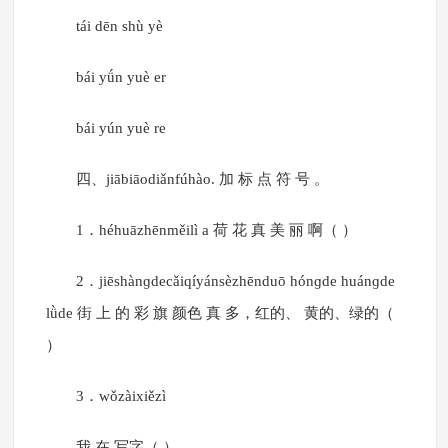
tái dēn shù yè
bái yǘn yuè er
bái yún yuè re
四、jiābiāodiǎnfúhào. 加 标 点 符 号 。
1．héhuāzhēnměilì a 荷 花 真 美 丽 啊（ ）
2．jiēshànɡdecǎiqíyánsèzhēnduō hónɡde huánɡde
lǜde 街 上 的 彩 旗 颜色 真 多，红的、 黄的、绿的（
）
3．wǒzàixiězì
我 在 写字（ ）