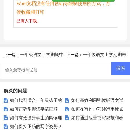
Word文档没有任何密码等限制使用的方式，方
便收藏和打印
已有
人下载。
一年级语文上学期期中
一年级语文上学期期末
上一篇：
下一篇：
水平测试卷
检测试题
解决的问题
如何找到适合一年级孩子的
如何高效利用鄂教版语文试
如何正确掌握汉字笔画顺
如何在写作中巧妙运用标点
优质语文试卷？
题提升成绩？
如何有效提升学生的阅读理
如何通过改善书写规范和卷
序？这些建议助你一臂之力！
符号？
如何保持正确的写字姿势？
解能力？
面整洁来显著提升学生成绩？