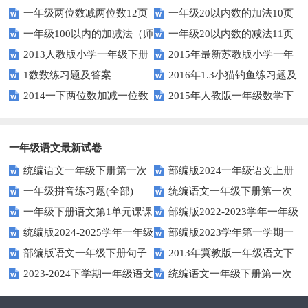
一年级两位数减两位数12页
一年级20以内数的加法10页
册期末素养测评卷（考试版A4
一年级100以内的加减法（师
一年级20以内数的减法11页
人教版）
2013人教版小学一年级下册
2015年最新苏教版小学一年
版）
1数数练习题及答案
2016年1.3小猫钓鱼练习题及
第三单元整理与复习（一）练习
级数学下册第一次月考试卷
2014一下两位数加减一位数
2015年人教版一年级数学下
答案
题
和整十数练习题四
册第六单元测试题
一年级语文最新试卷
统编语文一年级下册第一次
部编版2024一年级语文上册
一年级拼音练习题(全部)
统编语文一年级下册第一次
月考测试题7
第一单元检测卷
一年级下册语文第1单元课课
部编版2022-2023学年一年级
月考测试题6
统编版2024-2025学年一年级
部编版2023学年第一学期一
练
语文下册期中复习卷
部编版语文一年级下册句子
2013年冀教版一年级语文下
语文上册期末巩固测试卷
年级语文期中综合试卷
2023-2024下学期一年级语文
统编语文一年级下册第一次
专项训练
期末测试卷及答案
下册期末测试卷
月考测试题4（无答案）