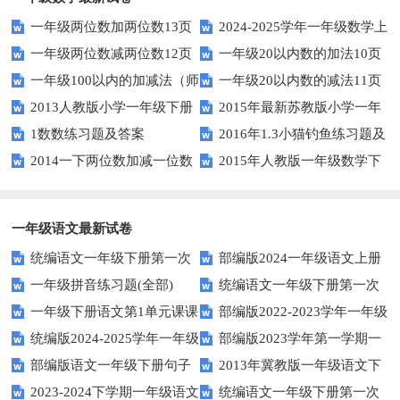
一年级两位数加两位数13页
2024-2025学年一年级数学上
一年级两位数减两位数12页
一年级20以内数的加法10页
册期末素养测评卷（考试版A4
一年级100以内的加减法（师
一年级20以内数的减法11页
人教版）
2013人教版小学一年级下册
2015年最新苏教版小学一年
版）
1数数练习题及答案
2016年1.3小猫钓鱼练习题及
第三单元整理与复习（一）练习
级数学下册第一次月考试卷
2014一下两位数加减一位数
2015年人教版一年级数学下
答案
题
和整十数练习题四
册第六单元测试题
一年级语文最新试卷
统编语文一年级下册第一次
部编版2024一年级语文上册
一年级拼音练习题(全部)
统编语文一年级下册第一次
月考测试题7
第一单元检测卷
一年级下册语文第1单元课课
部编版2022-2023学年一年级
月考测试题6
统编版2024-2025学年一年级
部编版2023学年第一学期一
练
语文下册期中复习卷
部编版语文一年级下册句子
2013年冀教版一年级语文下
语文上册期末巩固测试卷
年级语文期中综合试卷
2023-2024下学期一年级语文
统编语文一年级下册第一次
专项训练
期末测试卷及答案