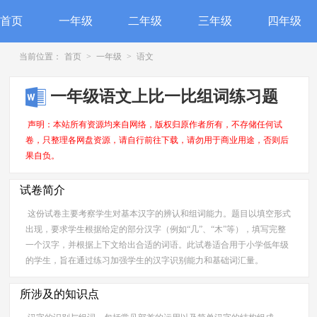
首页
一年级
二年级
三年级
四年级
当前位置：
首页
>
一年级
>
语文
一年级语文上比一比组词练习题
声明：本站所有资源均来自网络，版权归原作者所有，不存储任何试
卷，只整理各网盘资源，请自行前往下载，请勿用于商业用途，否则后
果自负。
试卷简介
这份试卷主要考察学生对基本汉字的辨认和组词能力。题目以填空形式
出现，要求学生根据给定的部分汉字（例如“几”、“木”等），填写完整
一个汉字，并根据上下文给出合适的词语。此试卷适合用于小学低年级
的学生，旨在通过练习加强学生的汉字识别能力和基础词汇量。
所涉及的知识点