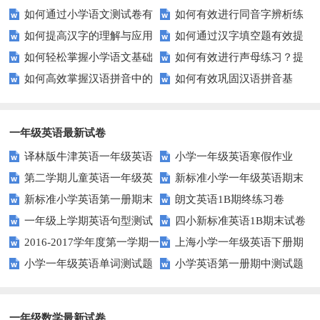
如何通过小学语文测试卷有
如何有效进行同音字辨析练
源？
子的句子补全技巧？
如何提高汉字的理解与应用
如何通过汉字填空题有效提
效提高孩子的阅读与写作技能？
习？这些方法让你事半功倍！
如何轻松掌握小学语文基础
如何有效进行声母练习？提
能力？这里有妙招！
升小学生的汉字书写能力？
如何高效掌握汉语拼音中的
如何有效巩固汉语拼音基
知识？
升发音技巧有妙招！
整体认读音节？
础？这里有你需要的所有技巧！
一年级英语最新试卷
译林版牛津英语一年级英语
小学一年级英语寒假作业
第二学期儿童英语一年级英
新标准小学一年级英语期末
1AB测试卷
新标准小学英语第一册期末
朗文英语1B期终练习卷
语期末试卷
质量检测题
一年级上学期英语句型测试
四小新标准英语1B期末试卷
测试题
2016-2017学年度第一学期一
上海小学一年级英语下册期
题
小学一年级英语单词测试题
小学英语第一册期中测试题
起一年级英语期中试卷
中试卷
一年级数学最新试卷