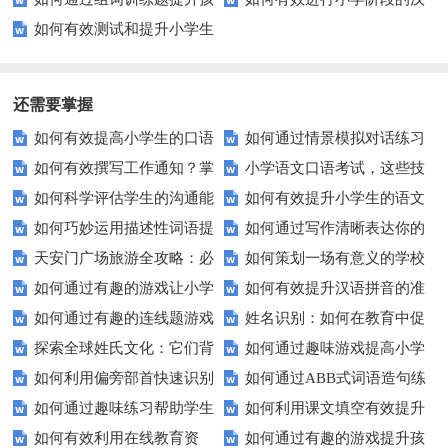
的汉字辨认能力？
汉字学习？试试这些方法吧！
如何有效测试和提升小学生
子的词汇量？
字基础教育？
的汉字能力？
还需要掌握
如何有效提高小学生的口语
如何通过情景模拟对话练习
如何有效撰写工作通知？掌
小学语文口语考试，这些技
交际测试成绩？
提高你的沟通能力？
如何科学评估学生的沟通能
如何有效提升小学生的语文
握这些技巧让你的通知更专业！
巧让孩子自信应考？
如何巧妙运用描述性词语提
如何通过写作清晰表达你的
力？
拼写能力？
天安门广场旅游全攻略：必
如何策划一场有意义的学校
升教育效果？
愿望？
如何通过有趣的游戏让小学
如何有效提升汉语拼音的准
看的历史与文化景点
升旗仪式？
如何通过有趣的连线题游戏
姓名识别：如何在教育中促
生轻松掌握常见姓氏？
确性和流利度？这里有妙招！
探索全球姓氏文化：它们背
如何通过趣味游戏提高小学
提升孩子的逻辑思维能力？
进个性化学习？
如何利用偏旁部首快速识别
如何通过ABB式词语造句练
后隐藏的故事？
生的拼音水平？
如何通过趣味练习帮助学生
如何利用课文填空有效提升
汉字？
习提高孩子的语言表达能力？
如何有效利用在线教育资
如何通过有趣的游戏提升孩
掌握反义词匹配？
语文成绩？