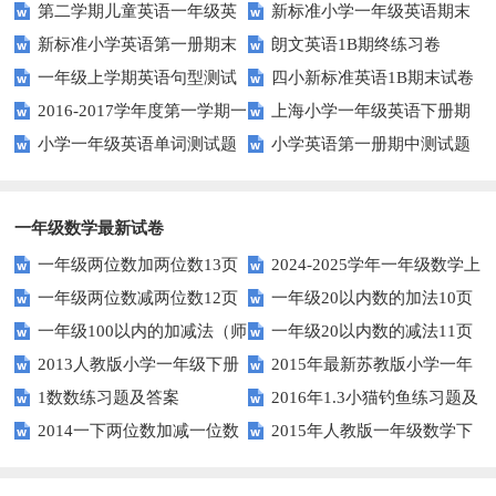
第二学期儿童英语一年级英
新标准小学一年级英语期末
1AB测试卷
新标准小学英语第一册期末
朗文英语1B期终练习卷
语期末试卷
质量检测题
一年级上学期英语句型测试
四小新标准英语1B期末试卷
测试题
2016-2017学年度第一学期一
上海小学一年级英语下册期
题
小学一年级英语单词测试题
小学英语第一册期中测试题
起一年级英语期中试卷
中试卷
一年级数学最新试卷
一年级两位数加两位数13页
2024-2025学年一年级数学上
一年级两位数减两位数12页
一年级20以内数的加法10页
册期末素养测评卷（考试版A4
一年级100以内的加减法（师
一年级20以内数的减法11页
人教版）
2013人教版小学一年级下册
2015年最新苏教版小学一年
版）
1数数练习题及答案
2016年1.3小猫钓鱼练习题及
第三单元整理与复习（一）练习
级数学下册第一次月考试卷
2014一下两位数加减一位数
2015年人教版一年级数学下
答案
题
和整十数练习题四
册第六单元测试题