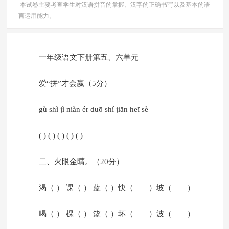
本试卷主要考查学生对汉语拼音的掌握、汉字的正确书写以及基本的语
言运用能力。
一年级语文下册第五、六单元
爱“拼”才会赢（5分）
gù shì jì niàn ér duō shí jiān heī sè
( ) ( ) ( ) ( ) ( )
二、火眼金睛。（20分）
渴（ ） 课（ ） 蓝（ ）快（ ）坡（ ）
喝（ ） 棵（ ） 篮（ ）坏（ ）波（ ）