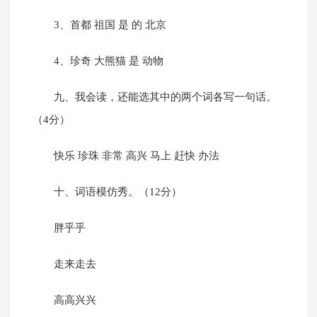
3、首都 祖国 是 的 北京
4、珍奇 大熊猫 是 动物
九、我会读，还能选其中的两个词各写一句话。
（4分）
快乐 珍珠 非常 高兴 马上 赶快 办法
十、词语模仿秀。（12分）
胖乎乎
走来走去
高高兴兴