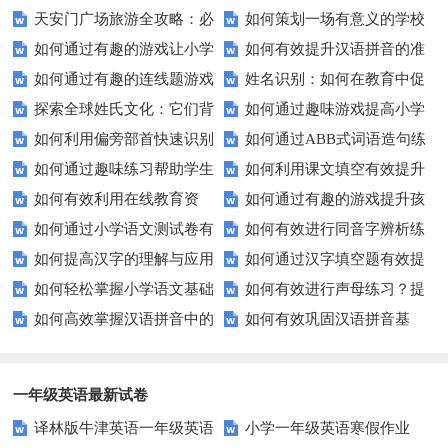
天安门广场旅游全攻略：必
如何策划一场有意义的学校
升教育效果？
愿望？
如何通过有趣的游戏让小学
如何有效提升汉语拼音的准
看的历史与文化景点
升旗仪式？
如何通过有趣的连线题游戏
姓名识别：如何在教育中促
生轻松掌握常见姓氏？
确性和流利度？这里有妙招！
探索全球姓氏文化：它们背
如何通过趣味游戏提高小学
提升孩子的逻辑思维能力？
进个性化学习？
如何利用偏旁部首快速识别
如何通过ABB式词语造句练
后隐藏的故事？
生的拼音水平？
如何通过趣味练习帮助学生
如何利用课文填空有效提升
汉字？
习提高孩子的语言表达能力？
如何有效利用在线教育资
如何通过有趣的游戏提升孩
掌握反义词匹配？
语文成绩？
如何通过小学语文测试卷有
如何有效进行同音字辨析练
源？
子的句子补全技巧？
如何提高汉字的理解与应用
如何通过汉字填空题有效提
效提高孩子的阅读与写作技能？
习？这些方法让你事半功倍！
如何轻松掌握小学语文基础
如何有效进行声母练习？提
能力？这里有妙招！
升小学生的汉字书写能力？
如何高效掌握汉语拼音中的
如何有效巩固汉语拼音基
知识？
升发音技巧有妙招！
整体认读音节？
础？这里有你需要的所有技巧！
一年级英语最新试卷
译林版牛津英语一年级英语
小学一年级英语寒假作业