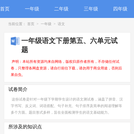
首页
一年级
二年级
三年级
四年级
当前位置：
首页
>
一年级
>
语文
一年级语文下册第五、六单元试
题
声明：本站所有资源均来自网络，版权归原作者所有，不存储任何试
卷，只整理各网盘资源，请自行前往下载，请勿用于商业用途，否则后
果自负。
试卷简介
这份试卷是针对一年级下学期学生设计的语文测试卷，涵盖了拼音、汉
字书写、反义词、词语搭配、句子补充、句子排序及简单的阅读理解等
多个方面。题目形式多样，旨在全面检测学生的语文基础能力。
所涉及的知识点