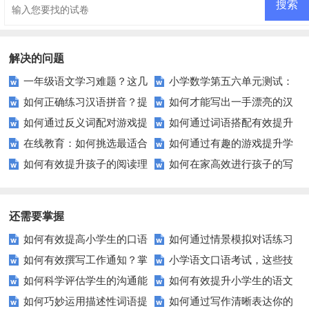
解决的问题
一年级语文学习难题？这几
小学数学第五六单元测试：
如何正确练习汉语拼音？提
如何才能写出一手漂亮的汉
个方法让你的孩子爱上语文！
高效复习与测试技巧全解
如何通过反义词配对游戏提
如何通过词语搭配有效提升
升发音清晰度的小秘诀
字？这些技巧你不可不知！
在线教育：如何挑选最适合
如何通过有趣的游戏提升学
高小学生的语言能力？
英语写作和口语表达？
如何有效提升孩子的阅读理
如何在家高效进行孩子的写
你的课程？
生的句子排序能力？
解能力？这里有秘诀！
话训练？
还需要掌握
如何有效提高小学生的口语
如何通过情景模拟对话练习
如何有效撰写工作通知？掌
小学语文口语考试，这些技
交际测试成绩？
提高你的沟通能力？
如何科学评估学生的沟通能
如何有效提升小学生的语文
握这些技巧让你的通知更专业！
巧让孩子自信应考？
如何巧妙运用描述性词语提
如何通过写作清晰表达你的
力？
拼写能力？