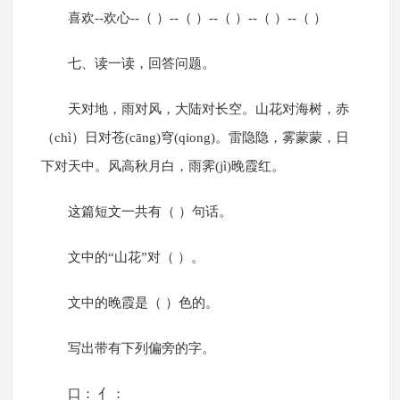
喜欢--欢心--（ ）--（ ）--（ ）--（ ）--（ ）
七、读一读，回答问题。
天对地，雨对风，大陆对长空。山花对海树，赤
（chì）日对苍(cāng)穹(qiong)。雷隐隐，雾蒙蒙，日
下对天中。风高秋月白，雨霁(jì)晚霞红。
这篇短文一共有（ ）句话。
文中的“山花”对（ ）。
文中的晚霞是（ ）色的。
写出带有下列偏旁的字。
口： 亻：