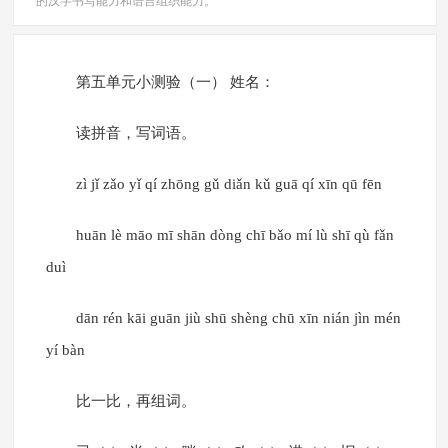
的汉字书写能力和语言组织能力。
第五单元小测验（一） 姓名：
读拼音，写词语。
zì jǐ zǎo yǐ qí zhōng gǔ diǎn kǔ guā qí xīn qū fēn
huān lè māo mī shān dòng chī bǎo mí lù shī qù fǎn
duì
dān rén kāi guān jiù shū shèng chū xīn nián jìn mén
yí bàn
比一比，再组词。