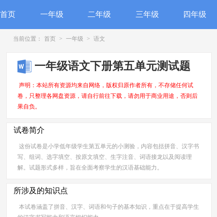
首页
一年级
二年级
三年级
四年级
当前位置：
首页
>
一年级
>
语文
一年级语文下册第五单元测试题
声明：本站所有资源均来自网络，版权归原作者所有，不存储任何试
卷，只整理各网盘资源，请自行前往下载，请勿用于商业用途，否则后
果自负。
试卷简介
这份试卷是小学低年级学生第五单元的小测验，内容包括拼音、汉字书
写、组词、选字填空、按原文填空、生字注音、词语接龙以及阅读理
解。试题形式多样，旨在全面考察学生的汉语基础能力。
所涉及的知识点
本试卷涵盖了拼音、汉字、词语和句子的基本知识，重点在于提高学生