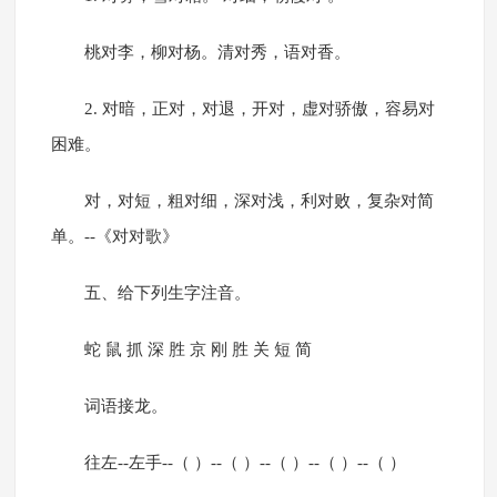
桃对李，柳对杨。清对秀，语对香。
2. 对暗，正对，对退，开对，虚对骄傲，容易对
困难。
对，对短，粗对细，深对浅，利对败，复杂对简
单。--《对对歌》
五、给下列生字注音。
蛇 鼠 抓 深 胜 京 刚 胜 关 短 简
词语接龙。
往左--左手--（ ）--（ ）--（ ）--（ ）--（ ）