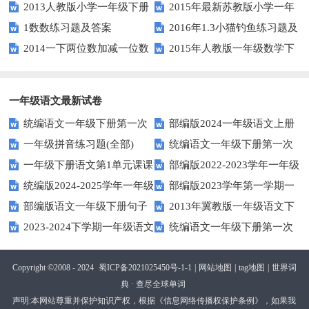
2013人教版小学一年级下册
2015年最新苏教版小学一年
版）
1数数练习题及答案
2016年1.3小猫钓鱼练习题及
第三单元整理与复习（一）练习
级数学下册第一次月考试卷
2014一下两位数加减一位数
2015年人教版一年级数学下
答案
题
和整十数练习题四
册第六单元测试题
一年级语文最新试卷
统编语文一年级下册第一次
部编版2024一年级语文上册
一年级拼音练习题(全部)
统编语文一年级下册第一次
月考测试题7
第一单元检测卷
一年级下册语文第1单元课课
部编版2022-2023学年一年级
月考测试题6
统编版2024-2025学年一年级
部编版2023学年第一学期一
练
语文下册期中复习卷
部编版语文一年级下册句子
2013年冀教版一年级语文下
语文上册期末巩固测试卷
年级语文期中综合试卷
2023-2024下学期一年级语文
统编语文一年级下册第一次
专项训练
期末测试卷及答案
下册期末测试卷
月考测试题4（无答案）
Copyright ©2008 - 2024
蜀ICP备2021025450号-1-1
|
网站地图
|
tag地图
|
世界词
典 · 查尽全球单词
声明:本网站尊重并保护知识产权，根据《信息网络传播权保护条例》，如果我