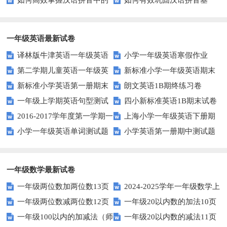
如何高效掌握汉语拼音中的
如何有效巩固汉语拼音基
知识？
升发音技巧有妙招！
整体认读音节？
础？这里有你需要的所有技巧！
一年级英语最新试卷
译林版牛津英语一年级英语
小学一年级英语寒假作业
第二学期儿童英语一年级英
新标准小学一年级英语期末
1AB测试卷
新标准小学英语第一册期末
朗文英语1B期终练习卷
语期末试卷
质量检测题
一年级上学期英语句型测试
四小新标准英语1B期末试卷
测试题
2016-2017学年度第一学期一
上海小学一年级英语下册期
题
小学一年级英语单词测试题
小学英语第一册期中测试题
起一年级英语期中试卷
中试卷
一年级数学最新试卷
一年级两位数加两位数13页
2024-2025学年一年级数学上
一年级两位数减两位数12页
一年级20以内数的加法10页
册期末素养测评卷（考试版A4
一年级100以内的加减法（师
一年级20以内数的减法11页
人教版）