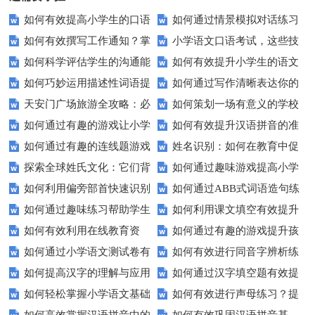
如何有效提高小学生的口语
如何通过情景模拟对话练习
如何有效撰写工作通知？掌
小学语文口语考试，这些技
交际测试成绩？
提高你的沟通能力？
如何科学评估学生的沟通能
如何有效提升小学生的语文
握这些技巧让你的通知更专业！
巧让孩子自信应考？
如何巧妙运用描述性词语提
如何通过写作清晰表达你的
力？
拼写能力？
天安门广场旅游全攻略：必
如何策划一场有意义的学校
升教育效果？
愿望？
如何通过有趣的游戏让小学
如何有效提升汉语拼音的准
看的历史与文化景点
升旗仪式？
如何通过有趣的连线题游戏
姓名识别：如何在教育中促
生轻松掌握常见姓氏？
确性和流利度？这里有妙招！
探索全球姓氏文化：它们背
如何通过趣味游戏提高小学
提升孩子的逻辑思维能力？
进个性化学习？
如何利用偏旁部首快速识别
如何通过ABB式词语造句练
后隐藏的故事？
生的拼音水平？
如何通过趣味练习帮助学生
如何利用课文填空有效提升
汉字？
习提高孩子的语言表达能力？
如何有效利用在线教育资
如何通过有趣的游戏提升孩
掌握反义词匹配？
语文成绩？
如何通过小学语文测试卷有
如何有效进行同音字辨析练
源？
子的句子补全技巧？
如何提高汉字的理解与应用
如何通过汉字填空题有效提
效提高孩子的阅读与写作技能？
习？这些方法让你事半功倍！
如何轻松掌握小学语文基础
如何有效进行声母练习？提
能力？这里有妙招！
升小学生的汉字书写能力？