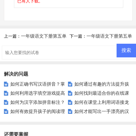
已有
人下载。
一年级语文下册第五单
一年级语文下册第五单
上一篇：
下一篇：
元测试卷
元练习题
解决的问题
如何正确书写汉语拼音？掌
如何通过有趣的方法提升孩
如何利用选字填空游戏提高
如何找到最适合你的在线课
握这些规则轻松搞定！
子的组词能力？
如何为汉字添加拼音标注？
如何在课堂上利用词语接龙
孩子的汉字识别能力？
程？提高学习效率的五大技巧
如何有效提升孩子的阅读理
如何才能写出一手漂亮的汉
提升孩子的语文学习兴趣
提高学生的词汇量？
解能力？这里有秘诀！
字？这些技巧你不可不知！
还需要掌握