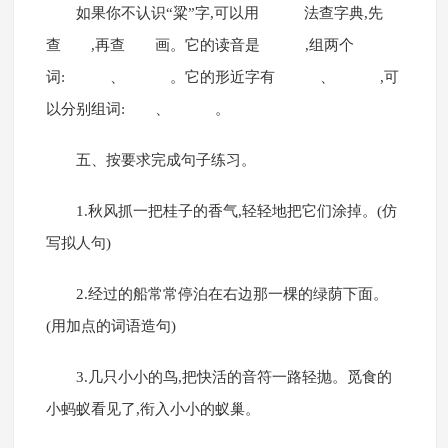
如果你不认识“粱”字,可以用 法查字典,先
查 ,再查 画。它的读音是 ,组两个
词: 、 。它的形近字有 、 ,可
以分别组词: 、 。
五、按要求完成句子练习。
1.秋风抓一把桂子的香气,轻轻地把它们涂掉。(仿
写拟人句)
2.经过的船常常停泊在右边那一棵的绿荫下面。
(用加点的词语造句)
3.几只小小的鸟,把快活的音符一路轻抛。觅食的
小蚂蚁看见了,衔入小小的蚁巢。