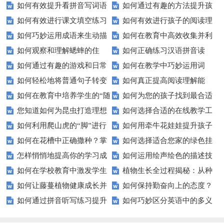
如何有效提升看拼音写词语
如何通过有趣的方法提升孩
动物观察习作？
五个技巧让你成为诗歌鉴赏高
如何有效进行课文填空练习
如何有效进行孩子的阅读理
的能力？这些技巧你必须知道！
子的组词能力？
手！
如何巧妙运用成语来生动描
如何在教育中高效收集并利
以提升学习效率？
解练习？
如何观察和理解蟋蟀的住
如何正确练习汉语拼音读
写人物？
用全国人民抗击非典的历史资
如何通过有趣的游戏和日常
如何在教学中巧妙运用词
宅？探索小昆虫的大智慧
音？这些技巧让你事半功倍！
料？
如何轻松地将普通句子转变
如何真正提高阅读理解能
练习有效提升拼写能力？
语？提升学生语言表达力的五大
如何在教育中培养学生的“随
如何为您的孩子找到最合适
为充满趣味的拟人句？
力？试试这5个技巧！
技巧
您知道如何为昆虫打造理想
如何选择合适的在线教学工
遇而安”心态？
的教育路径？——家长必读
如何利用爬山虎的“脚”进行
如何用牵牛花娃娃提升孩子
家园吗？——轻松DIY昆虫住宅
具来提高课堂互动性？
如何在花槽中正确撒种？掌
如何选择适合您家的绿色挂
城市绿化？——吸盘功能解析
的自然认知？
指南
怎样悄悄地提高你的学习成
如何运用绘声绘色的描述技
握这些技巧让你轻松养花
毯？打造自然舒适的居住空间
如何在学校教育中激发学生
植物生长全过程揭秘：从种
绩？揭秘不为人知的学习秘籍
巧来提高课堂教学效果？
如何让藤蔓植物健康成长并
如何保持勤奋向上的态度？
不屈不挠的精神？
子到成熟需知哪些关键点？
如何通过拼音听写练习提升
如何巧妙区分英语中的多义
快速攀爬？
这些方法让你事半功倍！
你的汉语拼读能力？
词？这些技巧你必须知道！