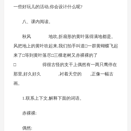
一些好玩儿的活动,你会设计什么呢?
八、课内阅读。
秋风 地吹,折扇形的黄叶落得满地都是。
风把地上的黄叶吹起来,我们拍手叫道□一群黄蝴蝶飞起
来了□等到黄叶落尽□三棵老树又赤裸裸的了
□ 得很古怪的支干上偶然有一两只鹰停在
那里,好久好久 ,衬着天空的 ,正像一幅古
画。
1.联系上下文,解释下面的词语。
赤裸裸:
偶然: