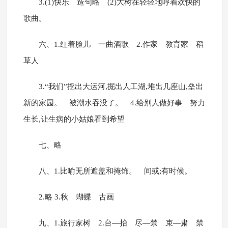
3.(1)快乐 造句略 (2)大树在轻轻地哼着欢快的
歌曲。
六、1.红着脸儿 一曲酒歌 2.作家 教育家 稻
草人
3.“我们”挖出大运河,掘出人工湖,堆出几座山,垒出
新的家园。 被潮水吞没了。 4.给别人做好事 努力
生长,让生病的小姑娘看到希望
七、略
八、1.比喻无所遮盖和掩饰。 间或;有时候。
2.略 3.秋 蝴蝶 古画
九、1.旅行家树 2.台—抬 尽—禁 束—肃 禁