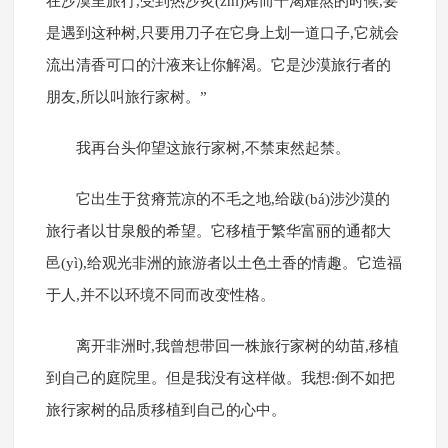
在沙漠里旅行,受到热沙炙(zhì)烤而干渴难熬的时候,要
是遇到这种树,只要用刀子在它身上划一道口子,它就会
流出清香可口的汁液来让你解渴。它是沙漠旅行者的
朋友,所以叫旅行家树。”
我再台头仰望这旅行家树,不禁束然起禁。
它出生于贫瘠荒凉的不毛之地,给跋(bá)涉沙漠的
旅行者以甘泉般的希望。它移植于繁华富丽的通都大
邑(yì),给观光非洲的旅游者以土色土香的情趣。它造福
于人,并不以环境不同而改变性格。
离开非洲时,我曾想带回一株旅行家树的幼苗,移植
到自己的庭院里。但是我没有这样做。我想:倒不如把
旅行家树的品质移植到自己的心中。