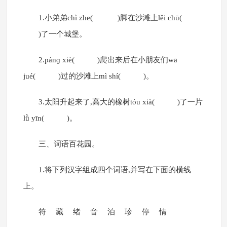
1.小弟弟chì zhe( )脚在沙滩上lěi chū(
)了一个城堡。
2.pánɡ xiè( )爬出来后在小朋友们wā
jué( )过的沙滩上mì shí( )。
3.太阳升起来了,高大的橡树tóu xià( )了一片
lǜ yīn( )。
三、词语百花园。
1.将下列汉字组成四个词语,并写在下面的横线
上。
符 藏 绪 音 泊 珍 停 情