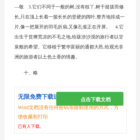
—敬 3.它们不同于一般的树,没有枝丫,树干挺拔而修
长,只在顶上长着一簇长长的坚硬的阔叶,整齐地排成一
片,像一把展开的羽毛折扇,又像孔雀正在开屏。 4.它
出生于贫瘠荒凉的不毛之地,给跋涉沙漠的旅行者以甘
泉般的希望。它移植于繁华富丽的通都大邑,给观光非
洲的旅游者以土色土香的情趣。
十、略
无限免费下载试卷
点击下载文档
Word文档没有任何密码等限制使用的方式，方
便收藏和打印
已有
人下载。