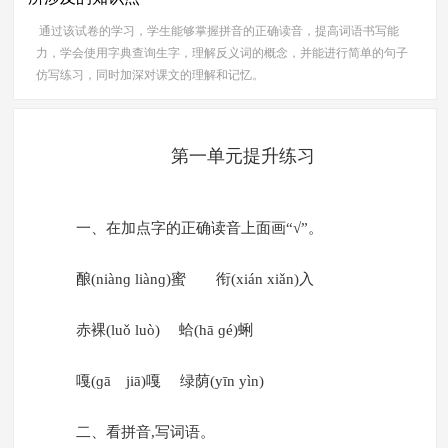
通过该试卷的学习，学生能够掌握拼音的正确读音，提高词语书写能
力，学会使用字典查询生字，理解反义词的概念，并能进行简单的句子
仿写练习，同时加深对课文的理解和记忆。
第一单元提升练习
一、在加点字的正确读音上面画“√”。
酿(niànɡ liànɡ)蜜 衔(xián xiǎn)入
赤裸(luǒ luò) 蛤(hā ɡé)蜊
嘎(ɡā jiā)嘎 绿荫(yīn yìn)
二、看拼音,写词语。