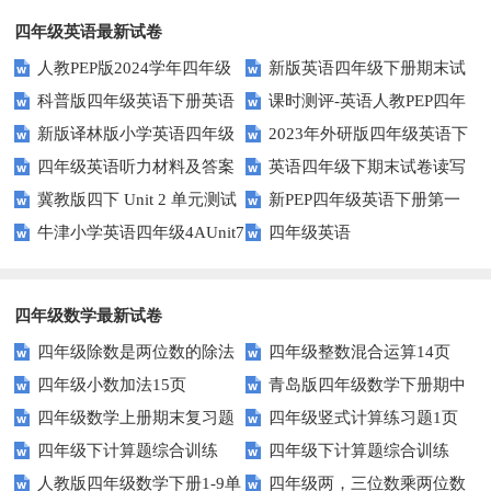
四年级英语最新试卷
人教PEP版2024学年四年级
新版英语四年级下册期末试
科普版四年级英语下册英语
课时测评-英语人教PEP四年
英语下册期末测试卷
卷
新版译林版小学英语四年级
2023年外研版四年级英语下
Lesson1测试题及答案
级上册 unit3 What would you
四年级英语听力材料及答案
英语四年级下期末试卷读写
下册试卷Unit1-Unit2单元测试题
册期中检测试题
like-PartB练习及答案 (3)
冀教版四下 Unit 2 单元测试
新PEP四年级英语下册第一
部分答案
牛津小学英语四年级4AUnit7
四年级英语
单元测试题
复习题
四年级数学最新试卷
四年级除数是两位数的除法
四年级整数混合运算14页
四年级小数加法15页
青岛版四年级数学下册期中
11页
四年级数学上册期末复习题
四年级竖式计算练习题1页
测试题及答案
四年级下计算题综合训练
四年级下计算题综合训练
及详细答案(5套)
（无答案）
人教版四年级数学下册1-9单
四年级两，三位数乘两位数
（师版）
（学生版）