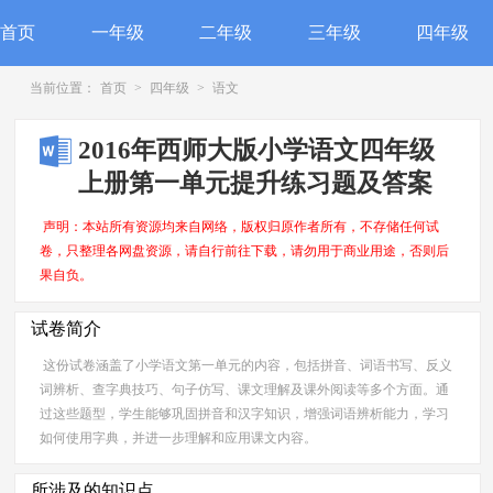
首页
一年级
二年级
三年级
四年级
当前位置：
首页
>
四年级
>
语文
2016年西师大版小学语文四年级
上册第一单元提升练习题及答案
声明：本站所有资源均来自网络，版权归原作者所有，不存储任何试
卷，只整理各网盘资源，请自行前往下载，请勿用于商业用途，否则后
果自负。
试卷简介
这份试卷涵盖了小学语文第一单元的内容，包括拼音、词语书写、反义
词辨析、查字典技巧、句子仿写、课文理解及课外阅读等多个方面。通
过这些题型，学生能够巩固拼音和汉字知识，增强词语辨析能力，学习
如何使用字典，并进一步理解和应用课文内容。
所涉及的知识点