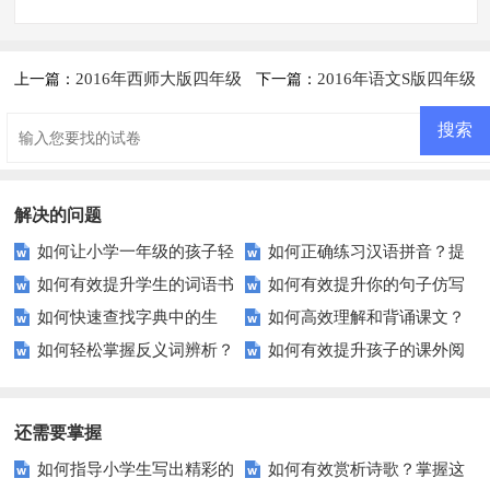
2016年西师大版四年级
2016年语文S版四年级
上一篇：
下一篇：
语文上册第四单元提升练习题及
上册第一单元提升练习题及答案
答案
解决的问题
如何让小学一年级的孩子轻
如何正确练习汉语拼音？提
如何有效提升学生的词语书
如何有效提升你的句子仿写
松掌握语文第一单元？
升发音清晰度的小秘诀
如何快速查找字典中的生
如何高效理解和背诵课文？
写能力？这里有你想要的答案！
技巧？这些建议或许能帮到你
如何轻松掌握反义词辨析？
如何有效提升孩子的课外阅
词？这些方法让你事半功倍！
这些技巧让你事半功倍！
这里有你需要知道的一切
读理解能力？这里有实用建议！
还需要掌握
如何指导小学生写出精彩的
如何有效赏析诗歌？掌握这