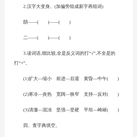
2.汉字大变身。(加偏旁组成新字再组词)
阴——( )——( )
二——( )——( )
3.读词语,细比较,全是反义词的打“√”,不全是的
打“×”。
(1)扩大—缩小 前进—后退 黄昏—中午( )
(2)寒冷—炎热 宽阔—狭窄 支持—反对( )
(3)清澈—混浊 坚强—坚硬 平坦—崎岖( )
四、查字典填空。