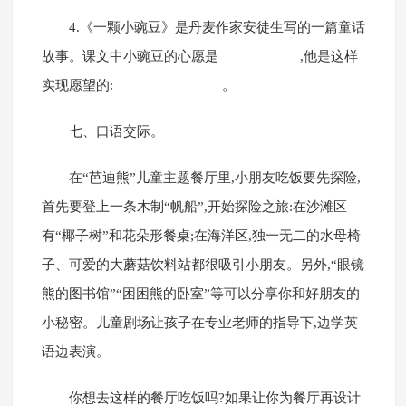
4.《一颗小豌豆》是丹麦作家安徒生写的一篇童话
故事。课文中小豌豆的心愿是 ,他是这样
实现愿望的: 。
七、口语交际。
在“芭迪熊”儿童主题餐厅里,小朋友吃饭要先探险,
首先要登上一条木制“帆船”,开始探险之旅:在沙滩区
有“椰子树”和花朵形餐桌;在海洋区,独一无二的水母椅
子、可爱的大蘑菇饮料站都很吸引小朋友。另外,“眼镜
熊的图书馆”“困困熊的卧室”等可以分享你和好朋友的
小秘密。儿童剧场让孩子在专业老师的指导下,边学英
语边表演。
你想去这样的餐厅吃饭吗?如果让你为餐厅再设计