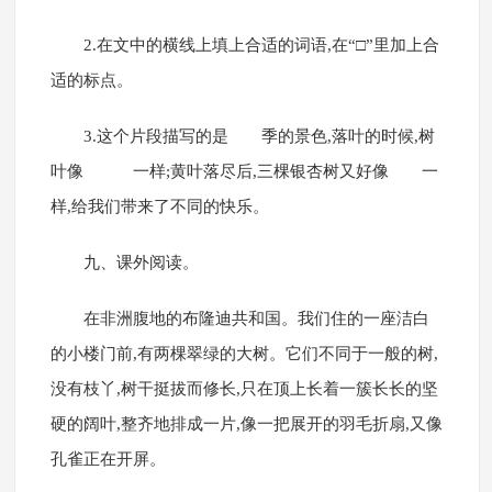
2.在文中的横线上填上合适的词语,在“□”里加上合
适的标点。
3.这个片段描写的是 季的景色,落叶的时候,树
叶像 一样;黄叶落尽后,三棵银杏树又好像 一
样,给我们带来了不同的快乐。
九、课外阅读。
在非洲腹地的布隆迪共和国。我们住的一座洁白
的小楼门前,有两棵翠绿的大树。它们不同于一般的树,
没有枝丫,树干挺拔而修长,只在顶上长着一簇长长的坚
硬的阔叶,整齐地排成一片,像一把展开的羽毛折扇,又像
孔雀正在开屏。