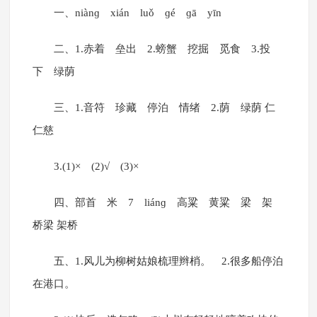
一、niànɡ xián luǒ ɡé ɡā yīn
二、1.赤着 垒出 2.螃蟹 挖掘 觅食 3.投
下 绿荫
三、1.音符 珍藏 停泊 情绪 2.荫 绿荫 仁
仁慈
3.(1)× (2)√ (3)×
四、部首 米 7 liánɡ 高粱 黄粱 梁 架
桥梁 架桥
五、1.风儿为柳树姑娘梳理辫梢。 2.很多船停泊
在港口。