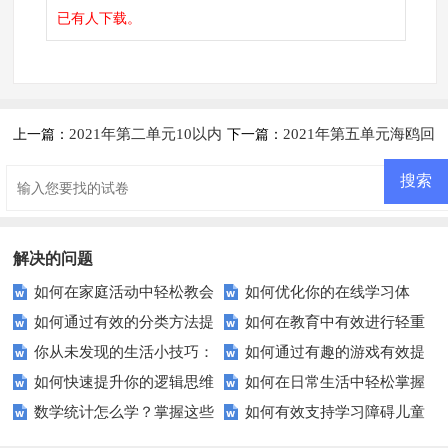
已有
人下载。
2021年第二单元10以内
2021年第五单元海鸥回
上一篇：
下一篇：
数的认识和加减法（二）试题解
来了——11-20各数的认识检测
析【西师大版】
题解析(难题)【青岛版】
解决的问题
如何在家庭活动中轻松教会
如何优化你的在线学习体
如何通过有效的分类方法提
如何在教育中有效进行轻重
孩子长度概念？
验？五招让你成为高效学习者！
你从未发现的生活小技巧：
如何通过有趣的游戏有效提
升教育质量？
比较？
如何快速提升你的逻辑思维
如何在日常生活中轻松掌握
数学原来这么有用？
升孩子的观察力？
数学统计怎么学？掌握这些
如何有效支持学习障碍儿童
能力？试试这5个方法！
这些必备技能？
技巧轻松提升成绩！
的教育？五步策略助力成长