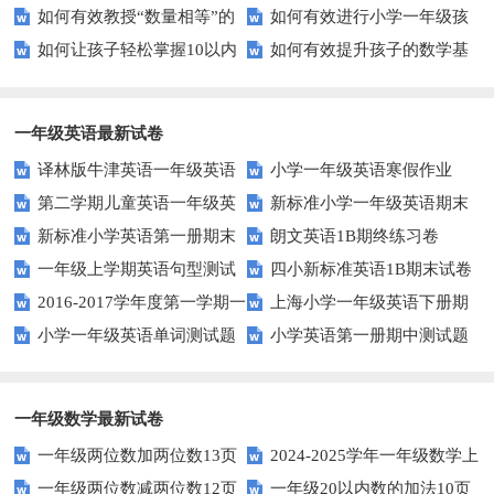
如何有效教授“数量相等”的
如何有效进行小学一年级孩
数量比较能力？
字？试试这些有趣的方法！
如何让孩子轻松掌握10以内
如何有效提升孩子的数学基
概念？——提升孩子的数学思维
子的数学练习？
的加减法？试试这些有趣的方
础计算能力？家长必看！
法！
一年级英语最新试卷
译林版牛津英语一年级英语
小学一年级英语寒假作业
第二学期儿童英语一年级英
新标准小学一年级英语期末
1AB测试卷
新标准小学英语第一册期末
朗文英语1B期终练习卷
语期末试卷
质量检测题
一年级上学期英语句型测试
四小新标准英语1B期末试卷
测试题
2016-2017学年度第一学期一
上海小学一年级英语下册期
题
小学一年级英语单词测试题
小学英语第一册期中测试题
起一年级英语期中试卷
中试卷
一年级数学最新试卷
一年级两位数加两位数13页
2024-2025学年一年级数学上
一年级两位数减两位数12页
一年级20以内数的加法10页
册期末素养测评卷（考试版A4