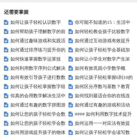
还需要掌握
如何让孩子轻松认识数字
你可能不知道的15：生活中
如何帮助孩子理解数字的前
如何轻松教会孩子比较数字
15？这些方法太实用了！
隐藏的数学秘密？
如何通过趣味游戏和实践活
如何通过互动游戏有效提升
后顺序？
大小？这些建议或许有帮助！
如何通过排序练习提升你的
如何让孩子轻松学会基础加
动让孩子轻松掌握数字顺序？
孩子的数字识别能力？
如何快速掌握数学运算技
如何让小学生对数学产生浓
逻辑思维能力？
减法？家长必看的实用技巧！
如何利用数字序列公式解决
如何有效巩固小学数学概
巧？四则运算实战指南
厚兴趣？趣味数学活动大揭秘！
如何有效引导孩子进行数数
如何让孩子轻松掌握6到10的
复杂数学问题？
念？
如何让孩子轻松掌握数字组
如何区分序数与基数？教育
练习？家长必看的五大技巧
数字读写？
你真的会用数学解决生活中
如何找到最适合你的在线连
成的奥秘？
中这些知识点要知道！
如何通过有趣的数字拼图游
如何通过有趣的游戏和活动
的难题吗？
线游戏？
如何让您的孩子轻松学会数
#### 如何利用数字技术提升
戏提升孩子的数学能力？
提升孩子的数字顺序技能？
如何让您的孩子轻松学会数
如何运用一一对应法有效提
字大小比较？
在线学习效果？
如何用游戏提升孩子的物体
如何让孩子轻松学会读写数
字大小比较？
升学习效率？