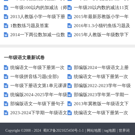
一年级100以内的加减法（师
一年级20以内数的减法11页
人教版）
2013人教版小学一年级下册
2015年最新苏教版小学一年
版）
1数数练习题及答案
2016年1.3小猫钓鱼练习题及
第三单元整理与复习（一）练习
级数学下册第一次月考试卷
2014一下两位数加减一位数
2015年人教版一年级数学下
答案
题
和整十数练习题四
册第六单元测试题
一年级语文最新试卷
统编语文一年级下册第一次
部编版2024一年级语文上册
一年级拼音练习题(全部)
统编语文一年级下册第一次
月考测试题7
第一单元检测卷
一年级下册语文第1单元课课
部编版2022-2023学年一年级
月考测试题6
统编版2024-2025学年一年级
部编版2023学年第一学期一
练
语文下册期中复习卷
部编版语文一年级下册句子
2013年冀教版一年级语文下
语文上册期末巩固测试卷
年级语文期中综合试卷
2023-2024下学期一年级语文
统编语文一年级下册第一次
专项训练
期末测试卷及答案
下册期末测试卷
月考测试题4（无答案）
Copyright ©2008 - 2024
蜀ICP备2021025450号-1-1
|
网站地图
|
tag地图
|
世界词