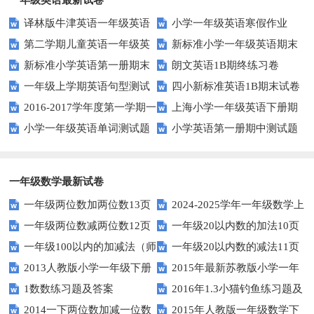
译林版牛津英语一年级英语
小学一年级英语寒假作业
第二学期儿童英语一年级英
新标准小学一年级英语期末
1AB测试卷
新标准小学英语第一册期末
朗文英语1B期终练习卷
语期末试卷
质量检测题
一年级上学期英语句型测试
四小新标准英语1B期末试卷
测试题
2016-2017学年度第一学期一
上海小学一年级英语下册期
题
小学一年级英语单词测试题
小学英语第一册期中测试题
起一年级英语期中试卷
中试卷
一年级数学最新试卷
一年级两位数加两位数13页
2024-2025学年一年级数学上
一年级两位数减两位数12页
一年级20以内数的加法10页
册期末素养测评卷（考试版A4
一年级100以内的加减法（师
一年级20以内数的减法11页
人教版）
2013人教版小学一年级下册
2015年最新苏教版小学一年
版）
1数数练习题及答案
2016年1.3小猫钓鱼练习题及
第三单元整理与复习（一）练习
级数学下册第一次月考试卷
2014一下两位数加减一位数
2015年人教版一年级数学下
答案
题