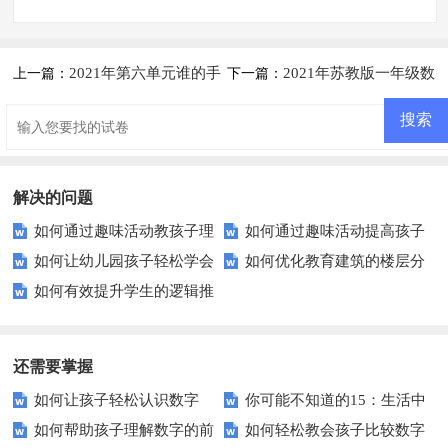
2021年第六单元谁的手
2021年苏教版一年级数
上一篇：
下一篇：
儿巧——认识图形检测题解析
学下册期中测试题及答案一
(难题)【青岛版】
解决的问题
如何通过趣味活动教孩子理
如何通过趣味活动提高孩子
如何让幼儿园孩子轻松学会
如何优化教育建筑的楼层分
解上下前后的位置关系？
的左右方位词理解？
如何有效提升学生的逻辑推
按颜色排列物体？
布以促进高效学习与安全保障？
理能力？
还需要掌握
如何让孩子轻松认识数字
你可能不知道的15：生活中
如何帮助孩子理解数字的前
如何轻松教会孩子比较数字
15？这些方法太实用了！
隐藏的数学秘密？