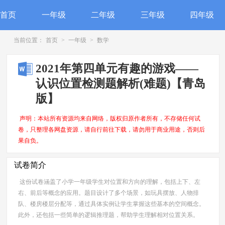
首页
一年级
二年级
三年级
四年级
当前位置：
首页
>
一年级
>
数学
2021年第四单元有趣的游戏——
认识位置检测题解析(难题)【青岛
版】
声明：本站所有资源均来自网络，版权归原作者所有，不存储任何试
卷，只整理各网盘资源，请自行前往下载，请勿用于商业用途，否则后
果自负。
试卷简介
这份试卷涵盖了小学一年级学生对位置和方向的理解，包括上下、左
右、前后等概念的应用。题目设计了多个场景，如玩具摆放、人物排
队、楼房楼层分配等，通过具体实例让学生掌握这些基本的空间概念。
此外，还包括一些简单的逻辑推理题，帮助学生理解相对位置关系。