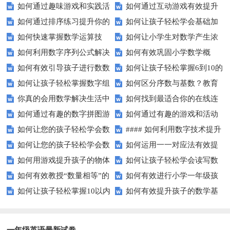
如何通过趣味游戏和实践活
如何通过互动游戏有效提升
后顺序？
大小？这些建议或许有帮助！
如何通过排序练习提升你的
如何让孩子轻松学会基础加
动让孩子轻松掌握数字顺序？
孩子的数字识别能力？
如何快速掌握数学运算技
如何让小学生对数学产生浓
逻辑思维能力？
减法？家长必看的实用技巧！
如何利用数字序列公式解决
如何有效巩固小学数学概
巧？四则运算实战指南
厚兴趣？趣味数学活动大揭秘！
如何有效引导孩子进行数数
如何让孩子轻松掌握6到10的
复杂数学问题？
念？
如何让孩子轻松掌握数字组
如何区分序数与基数？教育
练习？家长必看的五大技巧
数字读写？
你真的会用数学解决生活中
如何找到最适合你的在线连
成的奥秘？
中这些知识点要知道！
如何通过有趣的数字拼图游
如何通过有趣的游戏和活动
的难题吗？
线游戏？
如何让您的孩子轻松学会数
#### 如何利用数字技术提升
戏提升孩子的数学能力？
提升孩子的数字顺序技能？
如何让您的孩子轻松学会数
如何运用一一对应法有效提
字大小比较？
在线学习效果？
如何用游戏提升孩子的物体
如何让孩子轻松学会读写数
字大小比较？
升学习效率？
如何有效教授“数量相等”的
如何有效进行小学一年级孩
数量比较能力？
字？试试这些有趣的方法！
如何让孩子轻松掌握10以内
如何有效提升孩子的数学基
概念？——提升孩子的数学思维
子的数学练习？
的加减法？试试这些有趣的方
础计算能力？家长必看！
法！
一年级英语最新试卷