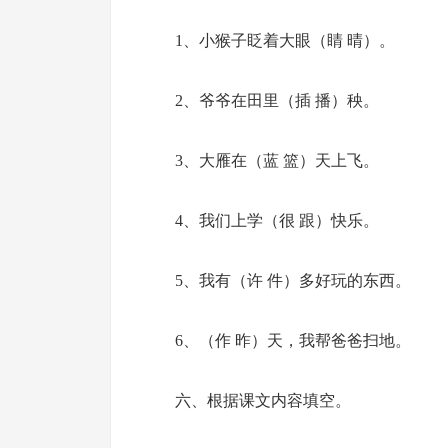
1、小猴子眨着大眼（睛 晴）。
2、爷爷在田里（插 播）秧。
3、大雁在（蓝 篮）天上飞。
4、我们上学（很 跟）快乐。
5、我有（许 件）多好玩的东西。
6、（作 昨）天，我帮爸爸扫地。
六、根据课文内容填空。