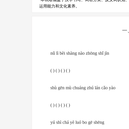
运用能力和文化素养。
一
nǔ lì bèi shàng nào zhōng shǐ jìn
( ) ( ) ( ) ( )
shù gēn mù chuáng zhú lán cǎo yào
( ) ( ) ( ) ( )
yú shì chá yè luó bo gē shēng