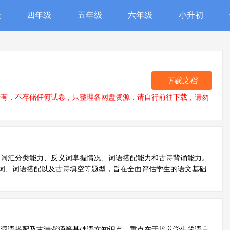
级
四年级
五年级
六年级
小升初
下载文档
所有，不存储任何试卷，只整理各网盘资源，请自行前往下载，请勿
、词汇分类能力、反义词掌握情况、词语搭配能力和古诗背诵能力。
词、词语搭配以及古诗填空等题型，旨在全面评估学生的语文基础
、词语搭配及古诗背诵等基础语文知识点，重点在于培养学生的语言