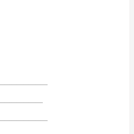
___________________
__________________
___________________