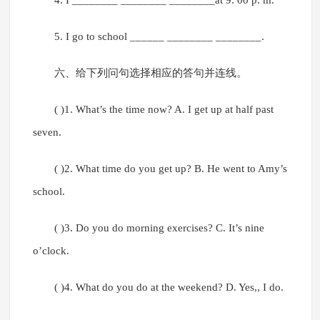
4. I ________ ________ ________at 9: 00 p. m.
5. I go to school ______ ________ ________.
六、给下列问句选择相应的答句并连线。
( )1. What’s the time now? A. I get up at half past
seven.
( )2. What time do you get up? B. He went to Amy’s
school.
( )3. Do you do morning exercises? C. It’s nine
o’clock.
( )4. What do you do at the weekend? D. Yes,, I do.