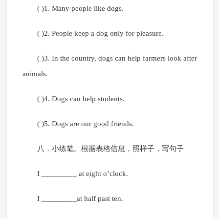
( )1. Many people like dogs.
( )2. People keep a dog only for pleasure.
( )3. In the country, dogs can help farmers look after
animals.
( )4. Dogs can help students.
( )5. Dogs are our good friends.
八．小练笔。根据表格信息，照样子，写句子
I _________ at eight o’clock.
I _________at half past ten.