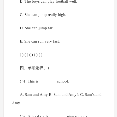
B. The boys can play football well.
C. She can jump really high.
D. She can jump far.
E. She can run very fast.
( ) ( ) ( ) ( ) ( )
四、单项选择。）
( )1. This is ________ school.
A. Sam and Amy B. Sam and Amy’s C. Sam’s and
Amy
( )2. School starts ________ nine o’clock ________