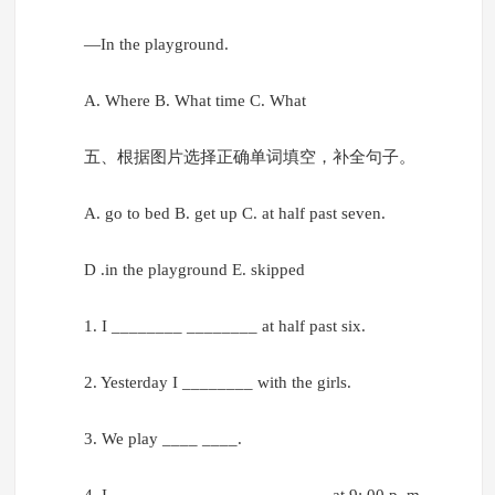
—In the playground.
A. Where B. What time C. What
五、根据图片选择正确单词填空，补全句子。
A. go to bed B. get up C. at half past seven.
D .in the playground E. skipped
1. I ________ ________ at half past six.
2. Yesterday I ________ with the girls.
3. We play ____ ____.