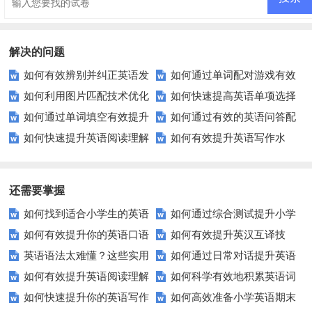
解决的问题
如何有效辨别并纠正英语发
如何通过单词配对游戏有效
如何利用图片匹配技术优化
如何快速提高英语单项选择
音中的常见错误？
提升学生的词汇量？
如何通过单词填空有效提升
如何通过有效的英语问答配
在线教育资源？——教育领域中
题的正确率？
如何快速提升英语阅读理解
如何有效提升英语写作水
英语词汇量？
对提升学生的口语交流能力？
的创新应用
能力？这些技巧你必须知道！
平？这里有五个实用建议！
还需要掌握
如何找到适合小学生的英语
如何通过综合测试提升小学
如何有效提升你的英语口语
如何有效提升英汉互译技
听力练习资源？
生英语听说读写技能？
英语语法太难懂？这些实用
如何通过日常对话提升英语
表达能力？这5个技巧让你说一
巧？这些方法让你翻译更精准！
如何有效提升英语阅读理解
如何科学有效地积累英语词
技巧让你轻松掌握！
口语能力？试试这5个方法！
口流利英语！
如何快速提升你的英语写作
如何高效准备小学英语期末
能力？这些技巧让你事半功倍！
汇？