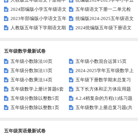
下册期中阶段调研卷
练习题及答案
2024部编版小学五年级语文
五年级语文下册一二单元检
试题及参考答案
年级语文上册期中试卷
2023年部编版小学语文五年
统编版2024-2025五年级语文
下学期期末测试卷
测题
人教版五年级下学期语文期
2024统编版五年级下册语文
级下册期末模拟题
第一学期期末测试卷
中测试题
第二单元达标试题
五年级数学最新试卷
五年级小数除法10页
五年级小数混合运算15页
五年级分数加法13页
2024-2025学年五年级数学上
五年级小数乘法14页
五年级下册数学期末总复习
册期末素养测评卷（考试版A4
五年级数学上册计算题6套
五下长方体和正方体应用题
题——选择题专项练习
人教版）
五年级分数除以整数5页
4.2.4稍复杂的方程(1)练习题
专项训练
五年级分数除以整数1页
五年级数学上册总复习题(共
及答案
6套)
五年级英语最新试卷