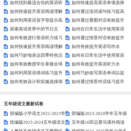
如何找到最适合你的英语听
如何快速提高英语单项选择
技巧？这些建议助你一臂之力
评估？这些技巧助你轻松过关！
如何快速提升英语阅读理解
如何通过连词成句练习提高
力测试？
题的得分？
如何利用英语首字母提示高
如何通过看图对话有效提升
能力？这些技巧你必须知道！
英语水平？
探索英语世界中的节日文
如何在日常生活中使用英语
效完成填空题？
英语口语水平？
如何有效进行英语听力练习
如何通过情景对话有效提升
化：您知道这些传统吗？
进行有效沟通？——实用英语口
如何快速提升英语阅读理解
如何有效提升英语写作水
以快速提升？
英语口语水平？
语技巧
如何巧妙地表达四季特色活
如何在日常生活中使用英语
能力？这些技巧你必须知道！
平？这里有五个实用建议！
如何有效教授学生掌握全球
如何有效提升英语听力水
动？这些建议让您的活动更加丰
进行有效问答？——实用技巧分
如何利用英语填词练习提升
如何巧妙改写英语单词以提
通用的日期表达？
平？这些测试技巧要知道！
富多彩！
享
如何有效设计和实施选择填
如何通过情景对话练习提升
词汇量？这里有5个高效方法值
升文章魅力？
空题以提升学生学习效果？
英语口语水平？
得尝试！
五年级语文最新试卷
部编版小学语文2022-2023学
部编版2023-2024学年五年级
统编版2023-2024五年级语文
五年级16田忌赛马课外阅读
年上期五年级期末试题
语文下学期期末考前质量冲刺卷
人教版五年级语文下册期中
统编版2024-2025学年小学五