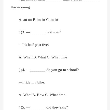
the morning.
A. at; on B. in; in C. at; in
( )3. —________ is it now?
—It’s half past five.
A. When B. What C. What time
( )4. —________ do you go to school?
—I ride my bike.
A. What B. How C. What time
( )5. —________ did they skip?