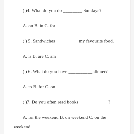
( )4. What do you do ________ Sundays?
A. on B. in C. for
( ) 5. Sandwiches _________ my favourite food.
A. is B. are C. am
( ) 6. What do you have __________ dinner?
A. to B. for C. on
( )7. Do you often read books ____________?
A. for the weekend B. on weekend C. on the
weekend