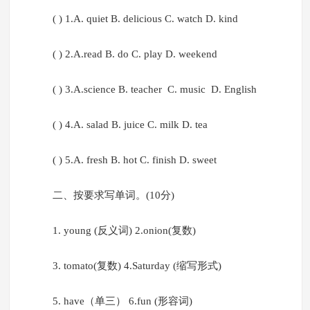
( ) 1.A. quiet B. delicious C. watch D. kind
( ) 2.A.read B. do C. play D. weekend
( ) 3.A.science B. teacher C. music D. English
( ) 4.A. salad B. juice C. milk D. tea
( ) 5.A. fresh B. hot C. finish D. sweet
二、按要求写单词。(10分)
1. young (反义词) 2.onion(复数)
3. tomato(复数) 4.Saturday (缩写形式)
5. have（单三） 6.fun (形容词)