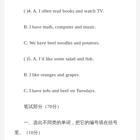
( )4. A. I often read books and watch TV.
B. I have math, computer and music.
C. We have beef noodles and potatoes.
( )5. A. I’d like some salad and fish.
B. I like oranges and grapes.
C. I have tofu and beef on Tuesdays.
笔试部分（70分）
一、选出不同类的单词，把它的编号填在括号
里。（10分）