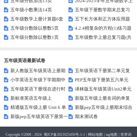
五年级分数加法13页
2024-2025学年五年级数学上
五年级小数乘法14页
五年级下册数学期末总复习
册期末素养测评卷（考试版A4
五年级数学上册计算题6套
五下长方体和正方体应用题
题——选择题专项练习
人教版）
五年级分数除以整数5页
4.2.4稍复杂的方程(1)练习题
专项训练
五年级分数除以整数1页
五年级数学上册总复习题(共
及答案
6套)
五年级英语最新试卷
新人教版五年级英语上册期
五年级英语下册第二单元复
小学英语五年级下学期期中
PEP五年级下册第五六单元
中词汇复习Unit1-Unit3
习卷
五年级英语下册现在进行时
译林版五年级英语Unit2单元
书写及单词识记测试卷
练习题
新标准英语五年级上
新版五年级上册名词的单复
练习题
测试卷
精通版五年级上册 Unit 6 单
新版pep五年级上册期末综合
module2复习题
数形式复习题
新版pep五年级英语下册第一
期末测试卷
元测试
测试卷
二单元测试题(Unit1-Unit2)
Copyright ©2008 - 2024
蜀ICP备2021025450号-1-1
|
网站地图
|
tag地图
|
世界词