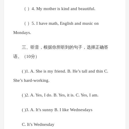
（ ）4. My mother is kind and beautiful.
（ ）5. I have math, English and music on
Mondays.
三、听音，根据你所听到的句子，选择正确答
语。（10分）
( )1. A. She is my friend. B. He’s tall and thin C.
She’s hard-working.
( )2. A. Yes, I do. B. Yes, it is. C. Yes, I am.
( )3. A. It’s sunny B. I like Wednesdays
C. It’s Wednesday