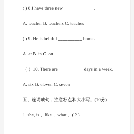
( ) 8.I have three new ____________ .
A. teacher B. teachers C. teaches
( ) 9. He is helpful __________ home.
A. at B. in C .on
（ ）10. There are __________ days in a week.
A. six B. eleven C. seven
五、连词成句，注意标点和大小写。(10分)
1. she, is， like， what， ( ? )
______________________________________________