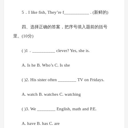
5．I like fish, They’re f___________ . (新鲜的)
四、选择正确的答案，把序号填入题前的括号
里。(10分)
( )1．__________ clever? Yes, she is.
A. Is he B. Who’s C. Is she
( )2. His sister often ________ TV on Fridays.
A. watch B. watches C. watching
( )3. We ________ English, math and P.E.
A. have B. has C. are