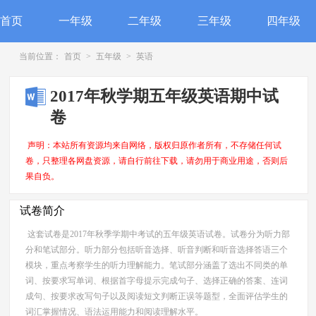
首页
一年级
二年级
三年级
四年级
当前位置：
首页
>
五年级
>
英语
2017年秋学期五年级英语期中试
卷
声明：本站所有资源均来自网络，版权归原作者所有，不存储任何试
卷，只整理各网盘资源，请自行前往下载，请勿用于商业用途，否则后
果自负。
试卷简介
这套试卷是2017年秋季学期中考试的五年级英语试卷。试卷分为听力部
分和笔试部分。听力部分包括听音选择、听音判断和听音选择答语三个
模块，重点考察学生的听力理解能力。笔试部分涵盖了选出不同类的单
词、按要求写单词、根据首字母提示完成句子、选择正确的答案、连词
成句、按要求改写句子以及阅读短文判断正误等题型，全面评估学生的
词汇掌握情况、语法运用能力和阅读理解水平。