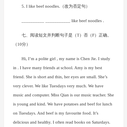
5. I like beef noodles.（改为否定句）
__________ ___________ like beef noodles .
七、阅读短文并判断句子是（T）否（F）正确。
（10分）
Hi, I’m a polite girl , my name is Chen Jie. I study
in . I have many friends at school. Amy is my best
friend. She is short and thin, her eyes are small. She’s
very clever. We like Tuesdays very much. We have
music and computer. Miss Qian is our music teacher. She
is young and kind. We have potatoes and beef for lunch
on Tuesdays. And beef is my favourite food. It’s
delicious and healthy. I often read books on Saturdays.