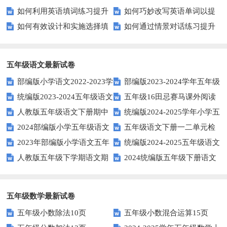
如何利用英语填词练习提升
如何巧妙改写英语单词以提
通用的日期表达？
平？这些测试技巧要知道！
富多彩！
享
如何有效设计和实施选择填
如何通过情景对话练习提升
词汇量？这里有5个高效方法值
升文章魅力？
空题以提升学生学习效果？
英语口语水平？
得尝试！
五年级语文最新试卷
部编版小学语文2022-2023学
部编版2023-2024学年五年级
统编版2023-2024五年级语文
五年级16田忌赛马课外阅读
年上期五年级期末试题
语文下学期期末考前质量冲刺卷
人教版五年级语文下册期中
统编版2024-2025学年小学五
下册期中阶段调研卷
练习题及答案
2024部编版小学五年级语文
五年级语文下册一二单元检
试题及参考答案
年级语文上册期中试卷
2023年部编版小学语文五年
统编版2024-2025五年级语文
下学期期末测试卷
测题
人教版五年级下学期语文期
2024统编版五年级下册语文
级下册期末模拟题
第一学期期末测试卷
中测试题
第二单元达标试题
五年级数学最新试卷
五年级小数除法10页
五年级小数混合运算15页