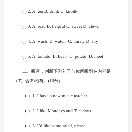
( ) 2. A. tea B. drink C. knoilk
( ) 3. A. read B. helpful C. sweet D. clever
( ) 4. A. wash B. watch C. thirsty D. shy
( ) 5. A. tomato B. beef C. potato D. meet
二、听音，判断下列句子与你所听到在内容是
（T）否(F)相符。(10分)
（ ）1. I have a new music teacher.
（ ）2. I like Mondays and Tuesdays.
（ ）3. I’d like some salad, please.