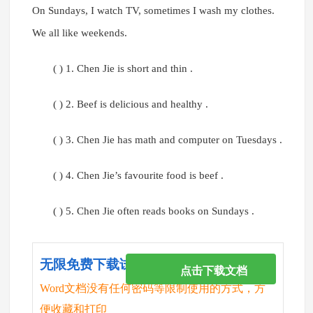
On Sundays, I watch TV, sometimes I wash my clothes.
We all like weekends.
( ) 1. Chen Jie is short and thin .
( ) 2. Beef is delicious and healthy .
( ) 3. Chen Jie has math and computer on Tuesdays .
( ) 4. Chen Jie’s favourite food is beef .
( ) 5. Chen Jie often reads books on Sundays .
无限免费下载试卷
点击下载文档
Word文档没有任何密码等限制使用的方式，方
便收藏和打印