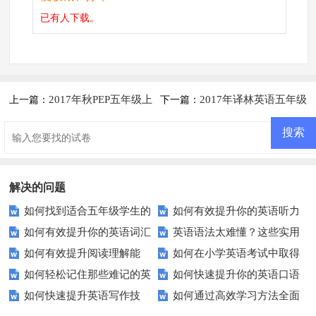
已有
人下载。
2017年秋PEP五年级上
2017年译林英语五年级
上一篇：
下一篇：
册英语期中考试试卷
期中练习题
解决的问题
如何找到适合五年级学生的
如何有效提升你的英语听力
如何有效提升你的英语词汇
英语语法太难懂？这些实用
高质量英语试卷？
理解能力？试试这些技巧！
如何有效提升阅读理解能
如何在小学英语考试中取得
量？这里有你不知道的秘密！
技巧让你轻松掌握！
如何轻松记住那些难记的英
如何快速提升你的英语口语
力？这里有你需要的所有技巧！
高分？这些技巧你必须知道！
如何快速提升英语写作技
如何通过高效学习方法全面
语单词？——探索提高英语单词
表达？