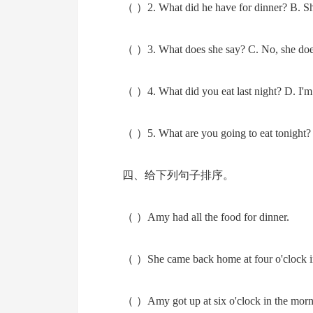
（ ）2. What did he have for dinner? B. She
（ ）3. What does she say? C. No, she does
（ ）4. What did you eat last night? D. I'm 
（ ）5. What are you going to eat tonight? E
四、给下列句子排序。
（ ）Amy had all the food for dinner.
（ ）She came back home at four o'clock in
（ ）Amy got up at six o'clock in the morn