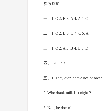
参考答案
一、1. C 2. B 3. A 4. A 5. C
二、1. C 2. B 3. C 4. C 5. A
三、1. C 2. A 3. B 4. E 5. D
四、5 4 1 2 3
五、1. They didn’t have rice or bread.
2. Who drank milk last night？
3. No，he doesn’t.