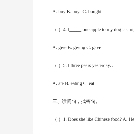
A. buy B. buys C. bought
（ ）4. I_____ one apple to my dog last ni
A. give B. giving C. gave
（ ）5. I three pears yesterday. .
A. ate B. eating C. eat
三、读问句，找答句。
（ ）1. Does she like Chinese food? A. He 