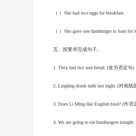
（ ）She had two eggs for breakfast.
（ ）She gave one hamburger to Sam for l
五、按要求完成句子。
1. They had rice and bread. (改为否定句)
2. Lingling drank milk last night. (
3. Does Li Ming like English food? (
4. We are going to eat hamburgers to