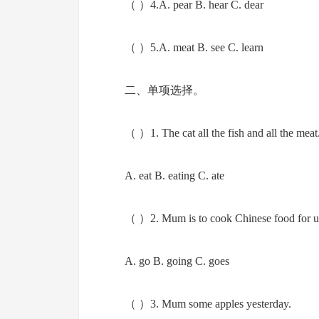
（ ）4.A. pear B. hear C. dear
（ ）5.A. meat B. see C. learn
二、单项选择。
（ ）1. The cat all the fish and all the meat
A. eat B. eating C. ate
（ ）2. Mum is to cook Chinese food for u
A. go B. going C. goes
（ ）3. Mum some apples yesterday.