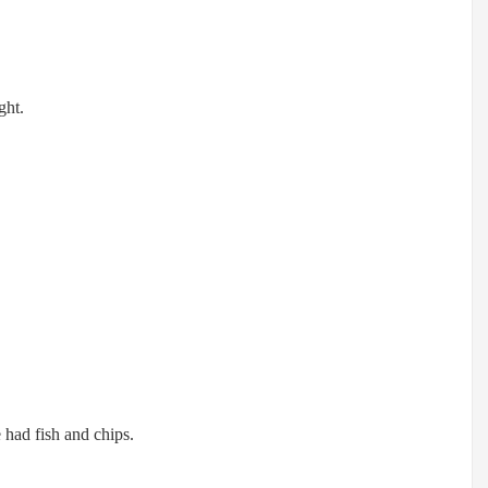
ght.
had fish and chips.