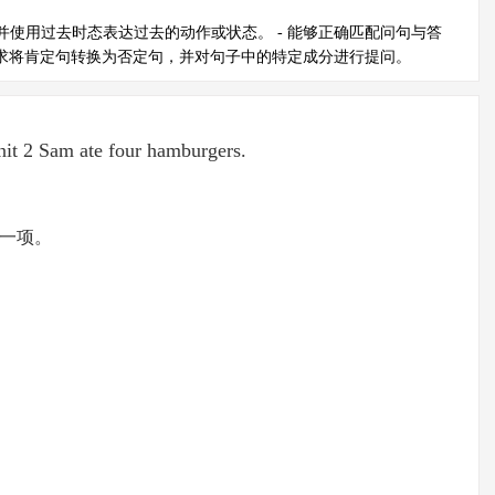
解并使用过去时态表达过去的动作或状态。 - 能够正确匹配问句与答
据要求将肯定句转换为否定句，并对句子中的特定成分进行提问。
it 2 Sam ate four hamburgers.
一项。