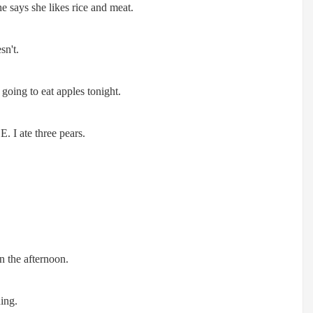
 says she likes rice and meat.
n't.
going to eat apples tonight.
. I ate three pears.
 the afternoon.
ing.