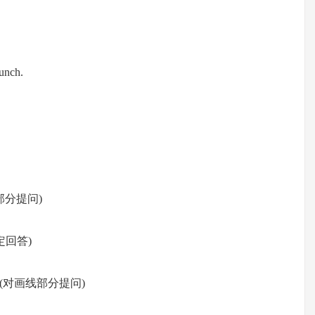
unch.
对画线部分提问)
作否定回答)
night. (对画线部分提问)