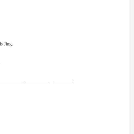
s Jing.
。
_ __________ __________ ________.