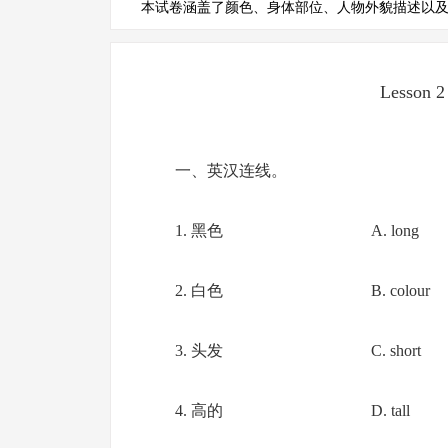
本试卷涵盖了颜色、身体部位、人物外貌描述以
Lesson 2
一、英汉连线。
1. 黑色 A. long
2. 白色 B. colour
3. 头发 C. short
4. 高的 D. tall