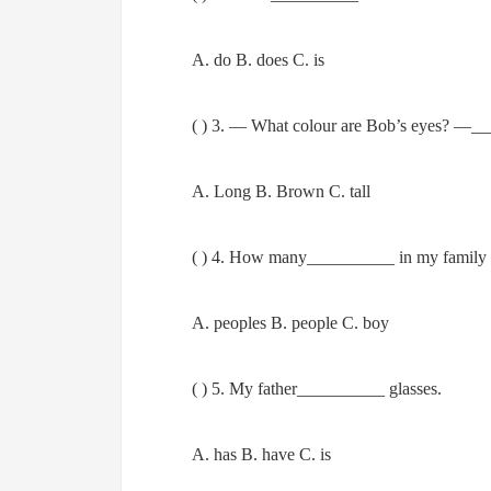
A. do B. does C. is
( ) 3. — What colour are Bob’s eyes? —_
A. Long B. Brown C. tall
( ) 4. How many__________ in my family
A. peoples B. people C. boy
( ) 5. My father__________ glasses.
A. has B. have C. is