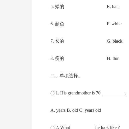
5. 矮的 E. hair
6. 颜色 F. white
7. 长的 G. black
8. 瘦的 H. thin
二、单项选择。
( ) 1. His grandmother is 70 __________.
A. years B. old C. years old
( ) 2. What __________ he look like ?