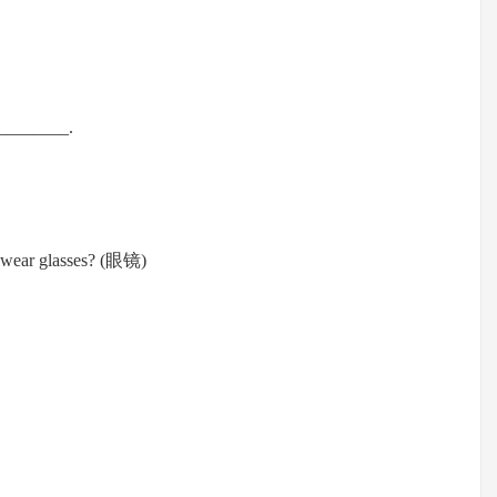
_________.
 wear glasses? (眼镜)