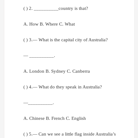
( ) 2. __________country is that?
A. How B. Where C. What
( ) 3.— What is the capital city of Australia?
— __________.
A. London B. Sydney C. Canberra
( ) 4.— What do they speak in Australia?
—__________.
A. Chinese B. French C. English
( ) 5.— Can we see a little flag inside Australia’s