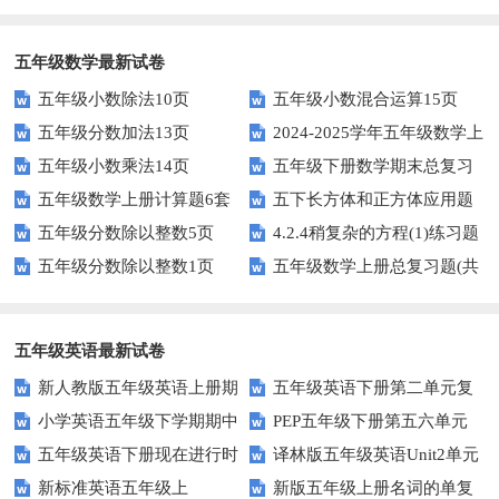
中测试题
第二单元达标试题
五年级数学最新试卷
五年级小数除法10页
五年级小数混合运算15页
五年级分数加法13页
2024-2025学年五年级数学上
五年级小数乘法14页
五年级下册数学期末总复习
册期末素养测评卷（考试版A4
五年级数学上册计算题6套
五下长方体和正方体应用题
题——选择题专项练习
人教版）
五年级分数除以整数5页
4.2.4稍复杂的方程(1)练习题
专项训练
五年级分数除以整数1页
五年级数学上册总复习题(共
及答案
6套)
五年级英语最新试卷
新人教版五年级英语上册期
五年级英语下册第二单元复
小学英语五年级下学期期中
PEP五年级下册第五六单元
中词汇复习Unit1-Unit3
习卷
五年级英语下册现在进行时
译林版五年级英语Unit2单元
书写及单词识记测试卷
练习题
新标准英语五年级上
新版五年级上册名词的单复
练习题
测试卷