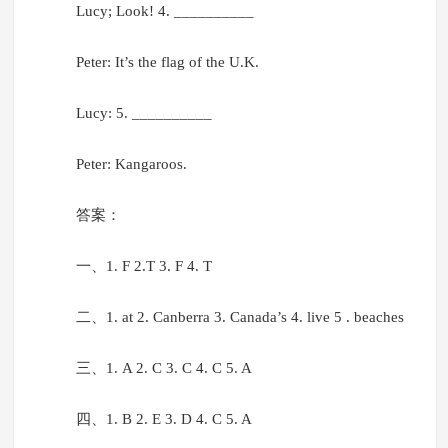
Lucy; Look! 4. __________
Peter: It’s the flag of the U.K.
Lucy: 5. __________
Peter: Kangaroos.
答案：
一、1. F 2.T 3. F 4. T
二、1. at 2. Canberra 3. Canada’s 4. live 5 . beaches
三、1. A 2. C 3. C 4. C 5. A
四、1. B 2. E 3. D 4. C 5. A