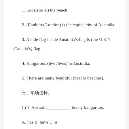
1. Look (in/ at) the beach.
2. (Canberra/London) is the capital city of Australia.
3. A little flag inside Australia’s flag is (the U K.’s
/Canada’s) flag.
4. Kangaroos (live /lives) in Australia.
5. There are many beautiful (beach/ beaches).
三、单项选择。
( ) 1. Australia__________ lovely kangaroos.
A. has B. have C. is