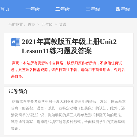
首页
一年级
二年级
三年级
四年级
当前位置：
首页
>
五年级
>
英语
2021年冀教版五年级上册Unit2
Lesson11练习题及答案
声明：本站所有资源均来自网络，版权归原作者所有，不存储任何试
卷，只整理各网盘资源，请自行前往下载，请勿用于商业用途，否则后
果自负。
试卷简介
这份试卷主要考察学生对于澳大利亚相关词汇的拼写、发音、国家基本
信息（如首都、语言）以及一些特定动物（如袋鼠）的认知。此外，还
涉及简单的语法知识，例如动词的第三人称单数形式和疑问句的用法。
试卷通过听写、选择题和填空题等多种形式，全面检测学生的英语基础
知识。