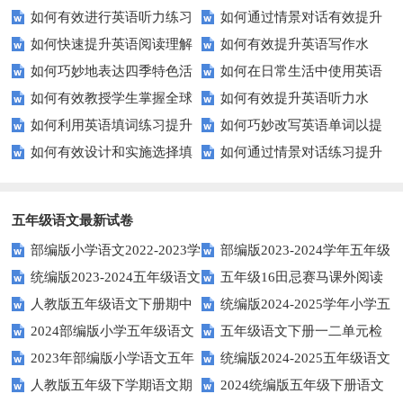
如何有效进行英语听力练习
如何通过情景对话有效提升
化：您知道这些传统吗？
进行有效沟通？——实用英语口
如何快速提升英语阅读理解
如何有效提升英语写作水
以快速提升？
英语口语水平？
语技巧
如何巧妙地表达四季特色活
如何在日常生活中使用英语
能力？这些技巧你必须知道！
平？这里有五个实用建议！
如何有效教授学生掌握全球
如何有效提升英语听力水
动？这些建议让您的活动更加丰
进行有效问答？——实用技巧分
如何利用英语填词练习提升
如何巧妙改写英语单词以提
通用的日期表达？
平？这些测试技巧要知道！
富多彩！
享
如何有效设计和实施选择填
如何通过情景对话练习提升
词汇量？这里有5个高效方法值
升文章魅力？
空题以提升学生学习效果？
英语口语水平？
得尝试！
五年级语文最新试卷
部编版小学语文2022-2023学
部编版2023-2024学年五年级
统编版2023-2024五年级语文
五年级16田忌赛马课外阅读
年上期五年级期末试题
语文下学期期末考前质量冲刺卷
人教版五年级语文下册期中
统编版2024-2025学年小学五
下册期中阶段调研卷
练习题及答案
2024部编版小学五年级语文
五年级语文下册一二单元检
试题及参考答案
年级语文上册期中试卷
2023年部编版小学语文五年
统编版2024-2025五年级语文
下学期期末测试卷
测题
人教版五年级下学期语文期
2024统编版五年级下册语文
级下册期末模拟题
第一学期期末测试卷