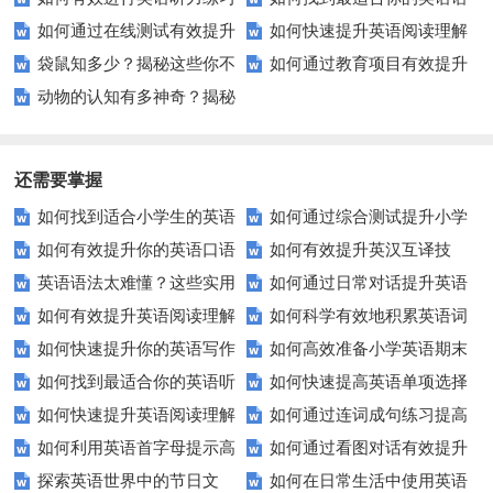
如何通过在线测试有效提升
如何快速提升英语阅读理解
以快速提升？
法练习资源？
袋鼠知多少？揭秘这些你不
如何通过教育项目有效提升
你的英语拼写技能？
能力？这些技巧你必须知道！
动物的认知有多神奇？揭秘
知道的秘密
学生的国旗识别能力？
它们的学习与记忆能力
还需要掌握
如何找到适合小学生的英语
如何通过综合测试提升小学
如何有效提升你的英语口语
如何有效提升英汉互译技
听力练习资源？
生英语听说读写技能？
英语语法太难懂？这些实用
如何通过日常对话提升英语
表达能力？这5个技巧让你说一
巧？这些方法让你翻译更精准！
如何有效提升英语阅读理解
如何科学有效地积累英语词
技巧让你轻松掌握！
口语能力？试试这5个方法！
口流利英语！
如何快速提升你的英语写作
如何高效准备小学英语期末
能力？这些技巧让你事半功倍！
汇？
如何找到最适合你的英语听
如何快速提高英语单项选择
技巧？这些建议助你一臂之力
评估？这些技巧助你轻松过关！
如何快速提升英语阅读理解
如何通过连词成句练习提高
力测试？
题的得分？
如何利用英语首字母提示高
如何通过看图对话有效提升
能力？这些技巧你必须知道！
英语水平？
探索英语世界中的节日文
如何在日常生活中使用英语
效完成填空题？
英语口语水平？